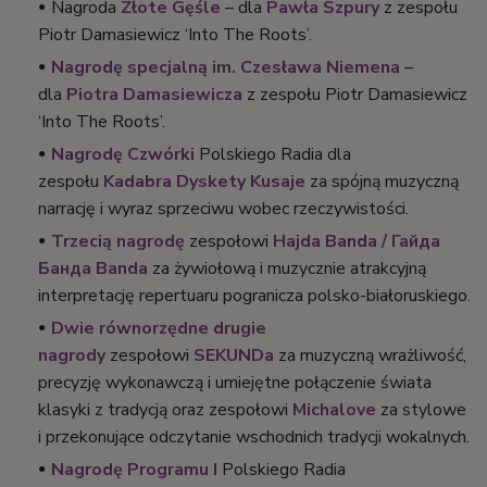
Nagroda
Złote Gęśle
– dla
Pawła Szpury
z zespołu
Piotr Damasiewicz ‘Into The Roots’.
Nagrodę specjalną im. Czesława Niemena
–
dla
Piotra Damasiewicza
z zespołu Piotr Damasiewicz
‘Into The Roots’.
Nagrodę Czwórki
Polskiego Radia dla
zespołu
Kadabra Dyskety Kusaje
za spójną muzyczną
narrację i wyraz sprzeciwu wobec rzeczywistości.
Trzecią nagrodę
zespołowi
Hajda Banda / Гайда
Банда Banda
za żywiołową i muzycznie atrakcyjną
interpretację repertuaru pogranicza polsko-białoruskiego.
Dwie równorzędne drugie
nagrody
zespołowi
SEKUNDa
za muzyczną wrażliwość,
precyzję wykonawczą i umiejętne połączenie świata
klasyki z tradycją oraz zespołowi
Michalove
za stylowe
i przekonujące odczytanie wschodnich tradycji wokalnych.
Nagrodę Programu I
Polskiego Radia