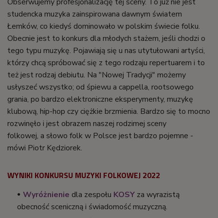
Obserwujemy profesjonalizację tej sceny. To już nie jest
studencka muzyka zainspirowana dawnym światem
Łemków, co kiedyś dominowało w polskim świecie folku.
Obecnie jest to konkurs dla młodych stażem, jeśli chodzi o
tego typu muzykę. Pojawiają się u nas utytułowani artyści,
którzy chcą spróbować się z tego rodzaju repertuarem i to
też jest rodzaj debiutu. Na "Nowej Tradycji" możemy
usłyszeć wszystko; od śpiewu a cappella, rootsowego
grania, po bardzo elektroniczne eksperymenty, muzykę
klubową, hip-hop czy ciężkie brzmienia. Bardzo się to mocno
rozwinęło i jest obrazem naszej rodzimej sceny
folkowej, a słowo folk w Polsce jest bardzo pojemne -
mówi Piotr Kędziorek.
WYNIKI KONKURSU MUZYKI FOLKOWEJ 2022
Wyróżnienie
dla zespołu
KOSY
za wyrazistą
obecność sceniczną i świadomość muzyczną.