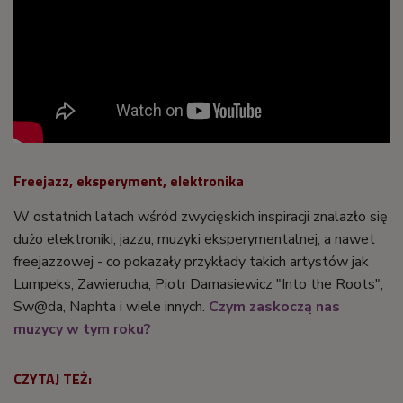
Freejazz, eksperyment, elektronika
W ostatnich latach wśród zwycięskich inspiracji znalazło się
dużo elektroniki, jazzu, muzyki eksperymentalnej, a nawet
freejazzowej - co pokazały przykłady takich artystów jak
Lumpeks, Zawierucha, Piotr Damasiewicz "Into the Roots",
Sw@da, Naphta i wiele innych.
Czym zaskoczą nas
muzycy w tym roku?
CZYTAJ TEŻ: