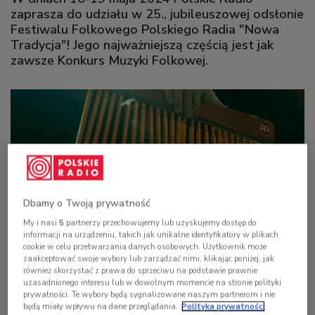
zaprasza do udziału w 25., jubileuszowej odsłonie
Festiwalu Folkowego Polskiego Radia "Nowa
Tradycja"! Jego najważniejszą częścią jest jak
zawsze Konkurs Muzyki Folkowej.
Dbamy o Twoją prywatność
My i nasi
5
partnerzy przechowujemy lub uzyskujemy dostęp do
informacji na urządzeniu, takich jak unikalne identyfikatory w plikach
cookie w celu przetwarzania danych osobowych. Użytkownik może
zaakceptować swoje wybory lub zarządzać nimi, klikając poniżej, jak
Igor Nikiforow z zespołu Babadag podczas koncertu na festiwalu Nowa
również skorzystać z prawa do sprzeciwu na podstawie prawnie
Tradycja 2022
Foto: Danuta Naugolnyk
uzasadnionego interesu lub w dowolnym momencie na stronie polityki
prywatności. Te wybory będą sygnalizowane naszym partnerom i nie
Konkurs Muzyki Folkowej to główna część Festiwalu
będą miały wpływu na dane przeglądania.
Polityka prywatności