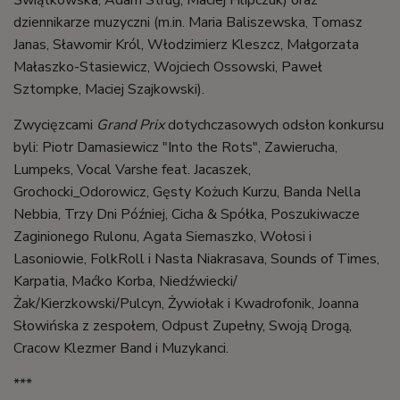
Świątkowska,
Adam Strug,
Maciej Filipczuk
) oraz
dziennikarze muzyczni (m.in. Maria Baliszewska, Tomasz
Janas, Sławomir Król, Włodzimierz Kleszcz, Małgorzata
Małaszko-Stasiewicz, Wojciech Ossowski, Paweł
Sztompke, Maciej Szajkowski).
Zwycięzcami
Grand Prix
dotychczasowych odsłon konkursu
byli: Piotr Damasiewicz "Into the Rots", Zawierucha,
Lumpeks, Vocal Varshe feat. Jacaszek,
Grochocki_Odorowicz, Gęsty Kożuch Kurzu, Banda Nella
Nebbia, Trzy Dni Później, Cicha & Spółka, Poszukiwacze
Zaginionego Rulonu, Agata Siemaszko, Wołosi i
Lasoniowie, FolkRoll i Nasta Niakrasava, Sounds of Times,
Karpatia, Maćko Korba, Niedźwiecki/
Żak/Kierzkowski/Pulcyn, Żywiołak i Kwadrofonik, Joanna
Słowińska z zespołem, Odpust Zupełny, Swoją Drogą,
Cracow Klezmer Band i Muzykanci.
***