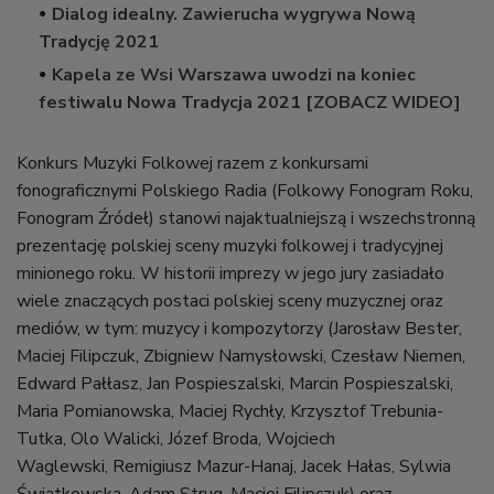
Dialog idealny. Zawierucha wygrywa Nową
Tradycję 2021
Kapela ze Wsi Warszawa uwodzi na koniec
festiwalu Nowa Tradycja 2021 [ZOBACZ WIDEO]
Konkurs Muzyki Folkowej razem z konkursami
fonograficznymi Polskiego Radia (Folkowy Fonogram Roku,
Fonogram Źródeł) stanowi najaktualniejszą i wszechstronną
prezentację polskiej sceny muzyki folkowej i tradycyjnej
minionego roku. W historii imprezy w jego jury zasiadało
wiele znaczących postaci polskiej sceny muzycznej oraz
mediów, w tym: muzycy i kompozytorzy (Jarosław Bester,
Maciej Filipczuk, Zbigniew Namysłowski, Czesław Niemen,
Edward Pałłasz, Jan Pospieszalski, Marcin Pospieszalski,
Maria Pomianowska, Maciej Rychły, Krzysztof Trebunia-
Tutka, Olo Walicki,
Józef Broda,
Wojciech
Waglewski,
Remigiusz Mazur-Hanaj,
Jacek Hałas,
Sylwia