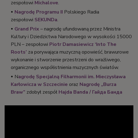
zespołowi
Michalove
.
Nagrodę Programu II
Polskiego Radia
zespołowi
SEKUNDa
.
Grand Prix
– nagrodę ufundowaną przez Ministra
Kultury i Dziedzictwa Narodowego w wysokości 15000
PLN – zespołowi
Piotr Damasiewicz ‘Into The
Roots’
za porywająca muzyczną opowieść, brawurowe
wykonanie i stworzenie przestrzeni do wrażliwego,
organicznego współistnienia muzycznych światów.
N
agrodę Specjalną Filharmonii im. Mieczysława
Karłowicza w Szczecinie
oraz
Nagrodę „Burza
Braw”
zdobył zespół
Hajda Banda / Гайда Банда