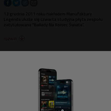
13 grudnia 2011 roku nakładem Manufaktury
Legenda ukaże się czwarta studyjna płyta zespołu
zatytułowana "Ballady Na Koniec Świata”.
rozwiń
