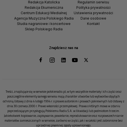
Redakcja Katolicka
Regulamin serwisu
Redakcja Ekumeniczna
Polityka prywatności
Centrum Edukacji Medialnej
Ustawienia prywatności
Agencja Muzyczna Polskiego Radia
Dane osobowe
Studia nagraniowe i koncertowe
Kontakt
Sklep Polskiego Radia
Znajdziesz nas na
Treści, znajdujące się w serwisie polskieradio.pl, w tym wszystkie materiały i ich części oraz
poszczególne elementy samego serwisu mają charakter utworów lub wytworów objętych
ochroną Ustawy z dnia 4 lutego 1994 r. o prawie autorskim i prawach pokrewnych lub Ustawy z
dnia 30 czerwca 2000 r. Prawo własności przemysłowej. Prawa o których mowa w zdaniu
poprzedzającym przysługują Polskiemu Radiu S.A. w likwidacji lub podmiotom trzecim.
Jakiekolwiek kopiowanie, zapisywanie, powielanie, reprodukowanie oraz rozpowszechnianie
materiałów zamieszczonych w serwisie, zarówno w części, jak i w całości jest zabronione bez
uprzedniej pisemnej zgody uprawnionego.