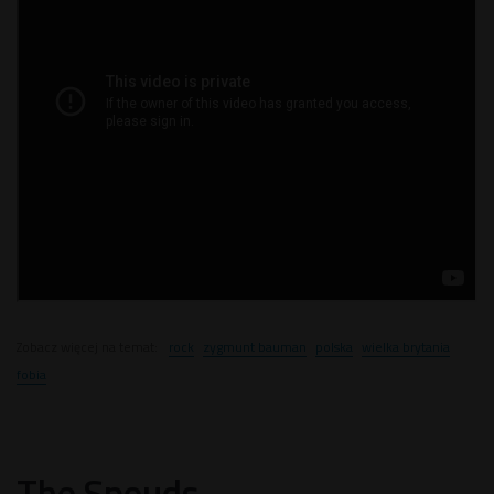
Zobacz więcej na temat:
rock
zygmunt bauman
polska
wielka brytania
fobia
The Spouds