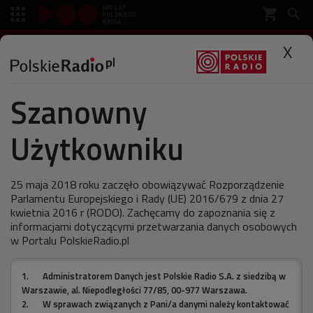
shopping_cart


SŁUCHAJ
X

Szanowny
Polskie Radio
Muzyka
Antena
Użytkowniku
Polscy punkowcy grają
Zygmunta Baumana!
25 maja 2018 roku zaczęło obowiązywać Rozporządzenie
Parlamentu Europejskiego i Rady (UE) 2016/679 z dnia 27
kwietnia 2016 r (RODO). Zachęcamy do zapoznania się z
informacjami dotyczącymi przetwarzania danych osobowych
w Portalu PolskieRadio.pl
ostatnia aktualizacja:
22.03.2012 13:30
1.
Administratorem Danych jest Polskie Radio S.A. z siedzibą w
Warszawie, al. Niepodległości 77/85, 00-977 Warszawa.
2.
W sprawach związanych z Pani/a danymi należy kontaktować
"Paxil" - tytuł drugiego krążka warszawskiej grupy -