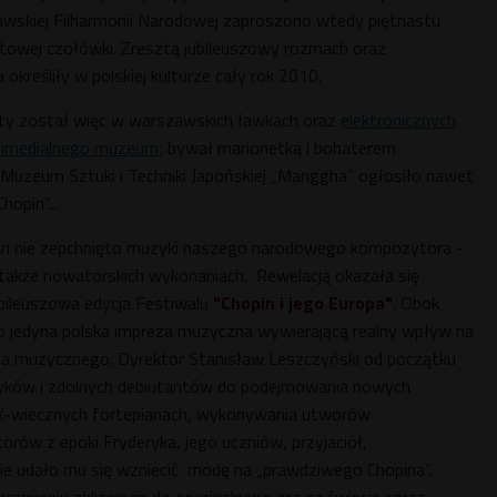
wskiej Filharmonii Narodowej zaproszono wtedy piętnastu
iatowej czołówki. Zresztą jubileuszowy rozmach oraz
kreśliły w polskiej kulturze cały rok 2010.
ęty został więc w warszawskich ławkach oraz
elektronicznych
timedialnego muzeum
; bywał marionetką i bohaterem
Muzeum Sztuki i Techniki Japońskiej „Manggha” ogłosiło nawet
hopin”...
lan nie zepchnięto muzyki naszego narodowego kompozytora -
 także nowatorskich wykonaniach. Rewelacją okazała się
ubileuszowa edycja Festiwalu
"Chopin i jego Europa"
. Obok
to jedyna polska impreza muzyczna wywierającą realny wpływ na
ia muzycznego. Dyrektor Stanisław Leszczyński od początku
yków i zdolnych debiutantów do podejmowania nowych
IX-wiecznych fortepianach, wykonywania utworów
ów z epoki Fryderyka, jego uczniów, przyjaciół,
ie udało mu się wzniecić modę na „prawdziwego Chopina”.