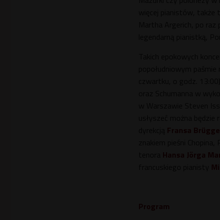
Mazurki czy polonezy w 
więcej pianistów, także 
Martha Argerich, po raz
legendarną pianistką, Po
Takich epokowych koncer
popołudniowym paśmie
czwartku, o godz. 13:00)
oraz Schumanna w wyko
w Warszawie Steven Isser
usłyszeć można będzie r
dyrekcją
Fransa Brügg
znakiem pieśni Chopina,
tenora
Hansa Jörga M
francuskiego pianisty
Mi
Program