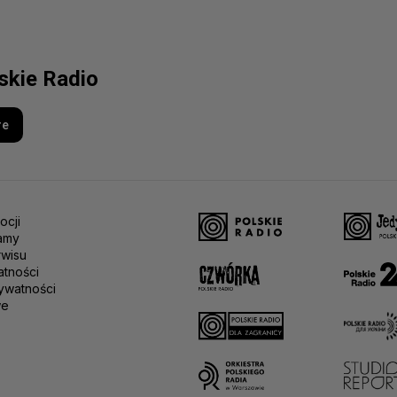
lskie Radio
re
ocji
amy
rwisu
atności
ywatności
we