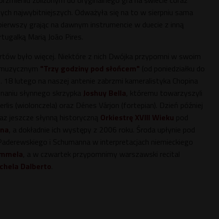
brzmieniu zbliżonym do oryginalnego gra na świecie coraz
tych najwybitniejszych. Odważyła się na to w sierpniu sama
 pierwszy grając na dawnym instrumencie w duecie z inną
rtugalką Marią João Pires.
tów było więcej. Niektóre z nich Dwójka przypomni w swoim
 muzycznym
"Trzy godziny pod słońcem"
(od poniedziałku do
. 18 lutego na naszej antenie zabrzmi kameralistyka Chopina
naniu słynnego skrzypka
Joshuy Bella
, któremu towarzyszyli
lis (wiolonczela) oraz Dénes Várjon (fortepian). Dzień później
az jeszcze słynną historyczną
Orkiestrę XVIII Wieku
pod
ena
, a dokładnie ich występy z 2006 roku.
Środa upłynie pod
 Paderewskiego i Schumanna w interpretacjach niemieckiego
ammela
, a w czwartek przypomnimy warszawski recital
chela Dalberto
.