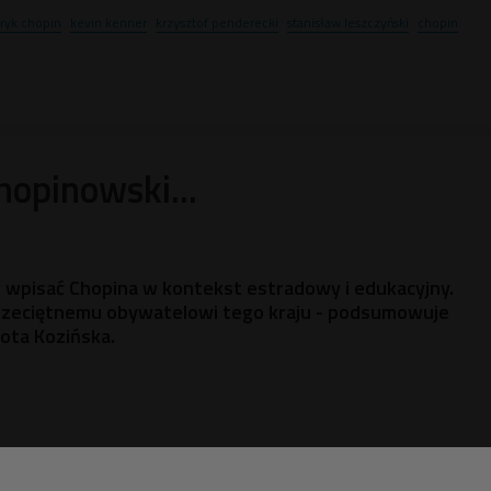
ryk chopin
kevin kenner
krzysztof penderecki
stanisław leszczyński
chopin
hopinowski...
y wpisać Chopina w kontekst estradowy i edukacyjny.
rzeciętnemu obywatelowi tego kraju - podsumowuje
ota Kozińska.