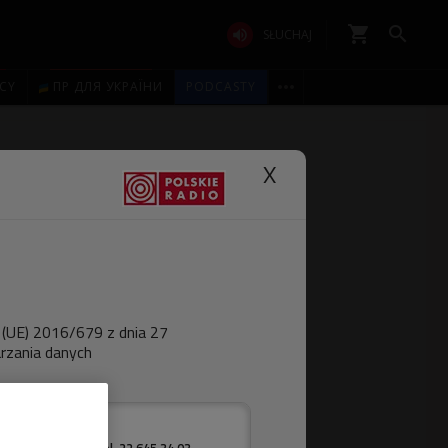
shopping_cart


SŁUCHAJ

ICY
ПР ДЛЯ УКРАЇНИ
PODCASTY
X
 (UE) 2016/679 z dnia 27
rzania danych
Warszawa.