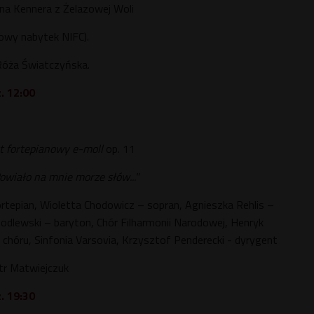
ina Kennera z Żelazowej Woli
nowy nabytek NIFC).
Róża Światczyńska.
. 12:00
t fortepianowy e-moll
op. 11
owiało na mnie morze słów..."
ortepian, Wioletta Chodowicz – sopran, Agnieszka Rehlis –
dlewski – baryton, Chór Filharmonii Narodowej, Henryk
 chóru, Sinfonia Varsovia, Krzysztof Penderecki - dyrygent
tr Matwiejczuk
. 19:30