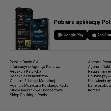
Pobierz aplikację Po
Google Play
App Sto
Polskie Radio S.A.
Agencja Prom
Informacyjna Agencja Radiowa
Agencja Rekl
Redakcja Katolicka
Regulamin se
Redakcja Ekumeniczna
Polityka pryw
Centrum Edukacji Medialnej
Ustawienia pr
Agencja Muzyczna Polskiego Radia
Dane osobo
Studia nagraniowe i koncertowe
Kontakt
Sklep Polskiego Radia