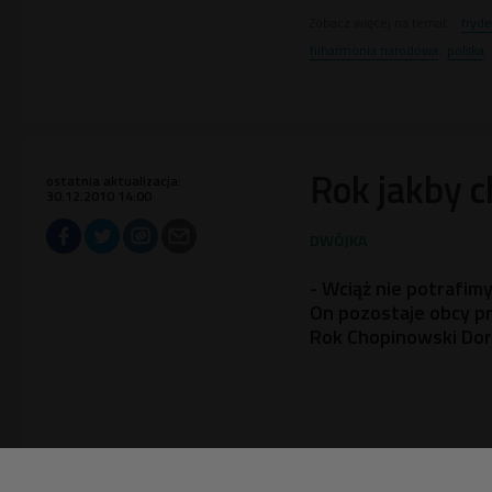
Zobacz więcej na temat:
fryde
filharmonia narodowa
polska
Rok jakby c
ostatnia aktualizacja:
30.12.2010 14:00
- Wciąż nie potrafim
On pozostaje obcy p
Rok Chopinowski Dor