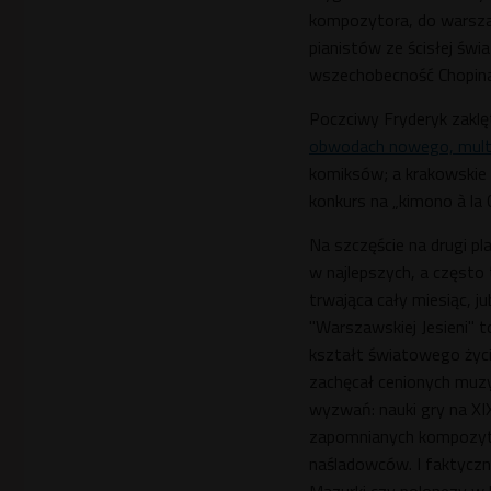
kompozytora, do warsza
pianistów ze ścisłej św
wszechobecność Chopina o
Poczciwy Fryderyk zakl
obwodach nowego, mul
komiksów; a krakowskie 
konkurs na „kimono à la C
Na szczęście na drugi p
w najlepszych, a często
trwająca cały miesiąc, j
"Warszawskiej Jesieni" 
kształt światowego życ
zachęcał cenionych muz
wyzwań: nauki gry na X
zapomnianych kompozytor
naśladowców. I faktyczn