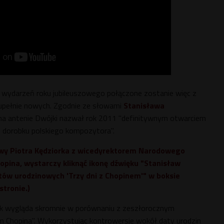
ydarzeń roku jubileuszowego połączone zostanie więc z
zupełnie nowych. Zgodnie ze słowami
Stanisława
 na antenie Dwójki nazwał rok 2011 "definitywnym otwarciem
 dorobku polskiego kompozytora".
wy Piotra Kędziorka z wicedyrektorem Narodowego
opina, wystarczy kliknąć ikonę dźwięku "Stanisław
tów urodzinowych 'Trzy dni z Chopinem'" w boksie
stronie.)
ak wygląda skromnie w porównaniu z zeszłorocznym
 Chopina". Wykorzystując kontrowersje wokół daty urodzin