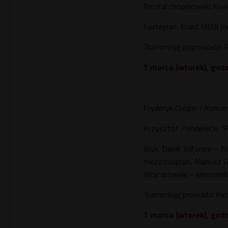
Recital chopinowski Kev
Fortepian: Erard 1828 (
Transmisję poprowadzi 
1 marca (wtorek), godz
Fryderyk Chopin
I Koncer
Krzysztof Penderecki
"P
Wyk. Daniil Trifonov – f
mezzosopran, Mariusz Go
Wojnarowski – kierownik
Transmisję prowadzi Pio
1 marca (wtorek), godz