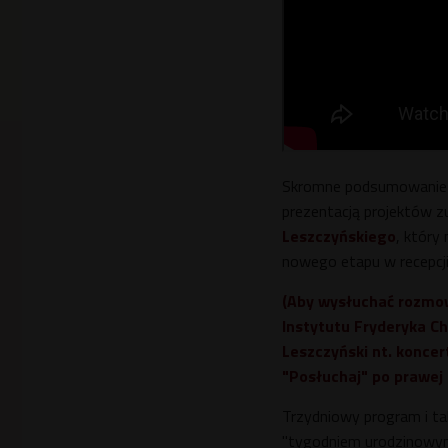
Skromne podsumowanie w
prezentacją projektów 
Leszczyńskiego
, który
nowego etapu w recepcji
(Aby wysłuchać rozmo
Instytutu Fryderyka Ch
Leszczyński nt. koncer
"Posłuchaj" po prawej 
Trzydniowy program i t
"tygodniem urodzinowym