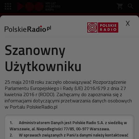
shopping_cart


SŁUCHAJ
X

Szanowny
Polskie Radio
Muzyka
Płyty
Użytkowniku
"Anielskie sprawki" w
Polskim Radiu
25 maja 2018 roku zaczęło obowiązywać Rozporządzenie
Parlamentu Europejskiego i Rady (UE) 2016/679 z dnia 27
kwietnia 2016 r (RODO). Zachęcamy do zapoznania się z
informacjami dotyczącymi przetwarzania danych osobowych
w Portalu PolskieRadio.pl
ostatnia aktualizacja:
07.12.2011 12:00
1.
Administratorem Danych jest Polskie Radio S.A. z siedzibą w
Warszawie, al. Niepodległości 77/85, 00-977 Warszawa.
2.
W sprawach związanych z Pani/a danymi należy kontaktować
Już wkrótce będziecie mogli Państwo wesprzeć