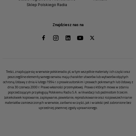
Sklep Polskiego Radia
Znajdziesz nas na
Treści, znajdujące się w serwisie polskieradio.pl, w tym wszystkie materiały i ich części oraz
poszczególne elementy samego serwisu mają charakter utworów lub wytworów objętych
ochroną Ustawy z dnia 4 lutego 1994 r. o prawie autorskim i prawach pokrewnych lub Ustawy z
dnia 30 czerwca 2000 r. Prawo własności przemysłowej. Prawa o których mowa w zdaniu
poprzedzającym przysługują Polskiemu Radiu S.A. w likwidacji lub podmiotom trzecim.
Jakiekolwiek kopiowanie, zapisywanie, powielanie, reprodukowanie oraz rozpowszechnianie
materiałów zamieszczonych w serwisie, zarówno w części, jak i w całości jest zabronione bez
uprzedniej pisemnej zgody uprawnionego.