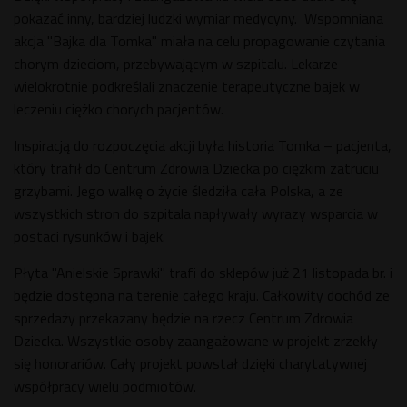
pokazać inny, bardziej ludzki wymiar medycyny. Wspomniana
akcja "Bajka dla Tomka" miała na celu propagowanie czytania
chorym dzieciom, przebywającym w szpitalu. Lekarze
wielokrotnie podkreślali znaczenie terapeutyczne bajek w
leczeniu ciężko chorych pacjentów.
Inspiracją do rozpoczęcia akcji była historia Tomka – pacjenta,
który trafił do Centrum Zdrowia Dziecka po ciężkim zatruciu
grzybami. Jego walkę o życie śledziła cała Polska, a ze
wszystkich stron do szpitala napływały wyrazy wsparcia w
postaci rysunków i bajek.
Płyta "Anielskie Sprawki" trafi do sklepów już 21 listopada br. i
będzie dostępna na terenie całego kraju. Całkowity dochód ze
sprzedaży przekazany będzie na rzecz Centrum Zdrowia
Dziecka. Wszystkie osoby zaangażowane w projekt zrzekły
się honorariów. Cały projekt powstał dzięki charytatywnej
współpracy wielu podmiotów.