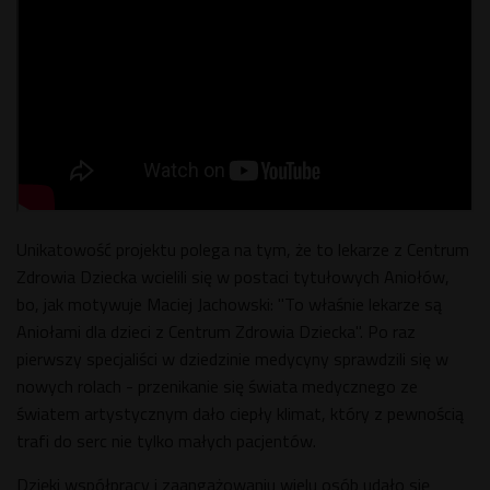
Unikatowość projektu polega na tym, że to lekarze z Centrum
Zdrowia Dziecka wcielili się w postaci tytułowych Aniołów,
bo, jak motywuje Maciej Jachowski: "To właśnie lekarze są
Aniołami dla dzieci z Centrum Zdrowia Dziecka". Po raz
pierwszy specjaliści w dziedzinie medycyny sprawdzili się w
nowych rolach - przenikanie się świata medycznego ze
światem artystycznym dało ciepły klimat, który z pewnością
trafi do serc nie tylko małych pacjentów.
Dzięki współpracy i zaangażowaniu wielu osób udało się