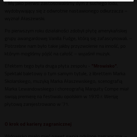
- My jako pierwsi zastosowaliśmy dym z suchego lodu,
wydobywający się z odwrotnie nastawionego odkurzacza –
wyznał Ałaszewski.
Po pierwszym roku działalności zdobyli płytę amerykańskiej
grupy awangardowej Vanilla Fudge, którą się zafascynowali. –
Potrzebne nam było takie jakby przyzwolenie na inność, po
którym mogliśmy pójść na całość – wyjaśnił muzyk.
Efektem tego była druga płyta zespołu -
"Mrowisko"
.
Spektakl baletowy o tym samym tytule, z librettem Marka
Skolarskiego, muzyką Marka Ałaszewskiego, scenografią
Marka Lewandowskiego i choreografią Marquity Compe miał
swoją premierę na festiwalu opolskim w 1970 r. Wersję
płytową zarejestrowano w '71.
O krok od kariery zagranicznej
Widowisko miało mieć nawet swoją odsłonę zagraniczną. –