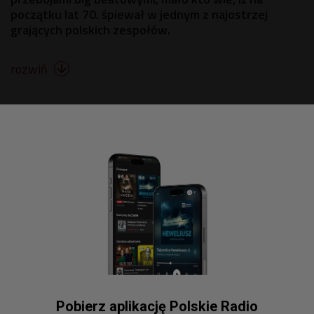
początku lat 70. śpiewał w jednym z najostrzej
grających polskich zespołów.
rozwiń

Pobierz aplikację Polskie Radio