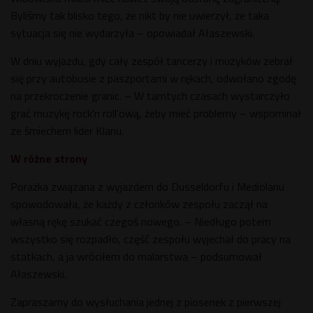
Byliśmy tak blisko tego, że nikt by nie uwierzył, że taka
sytuacja się nie wydarzyła – opowiadał Ałaszewski.
W dniu wyjazdu, gdy cały zespół tancerzy i muzyków zebrał
się przy autobusie z paszportami w rękach, odwołano zgodę
na przekroczenie granic. – W tamtych czasach wystarczyło
grać muzykę rock'n roll'ową, żeby mieć problemy – wspominał
ze śmiechem lider Klanu.
W różne strony
Porażka związana z wyjazdem do Dusseldorfu i Mediolanu
spowodowała, że każdy z członków zespołu zaczął na
własną rękę szukać czegoś nowego. – Niedługo potem
wszystko się rozpadło, część zespołu wyjechał do pracy na
statkach, a ja wróciłem do malarstwa – podsumował
Ałaszewski.
Zapraszamy do wysłuchania jednej z piosenek z pierwszej