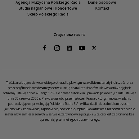
Agencja Muzyczna Polskiego Radia
Dane osobowe
Studia nagraniowe i koncertowe
Kontakt
Sklep Polskiego Radia
Znajdziesz nas na
Treści, znajdujące się w serwisie polskieradio.pl, w tym wszystkie materiały i ich części oraz
poszczególne elementy samego serwisu mają charakter utworów lub wytworów objętych
ochroną Ustawy z dnia 4 lutego 1994 r. o prawie autorskim i prawach pokrewnych lub Ustawy z
dnia 30 czerwca 2000 r. Prawo własności przemysłowej. Prawa o których mowa w zdaniu
poprzedzającym przysługują Polskiemu Radiu S.A. w likwidacji lub podmiotom trzecim.
Jakiekolwiek kopiowanie, zapisywanie, powielanie, reprodukowanie oraz rozpowszechnianie
materiałów zamieszczonych w serwisie, zarówno w części, jak i w całości jest zabronione bez
uprzedniej pisemnej zgody uprawnionego.