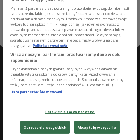
zerwała z prostotą i naiwnością big beatowych kapel,
My i nasi
5
partnerzy przechowujemy lub uzyskujemy dostęp do informacji
Więcej informacji na ten temat znajdziesz na
na urządzeniu, takich jak unikalne identyfikatory w plikach cookie w celu
zwiastując nadejście nowej epoki w polskiej muzyce.
stronach
dane osobowe
oraz
polityka prywatności
przetwarzania danych osobowych. Użytkownik może zaakceptować swoje
wybory lub zarządzać nimi, klikając poniżej, jak również skorzystać z
Byliśmy w kontrze i poszliśmy na całość
prawa do sprzeciwu na podstawie prawnie uzasadnionego interesu lub w
dowolnym momencie na stronie polityki prywatności. Te wybory będą
ROZUMIEM
- Zaczynaliśmy bez żadnych mistrzów, postanowiliśmy
sygnalizowane naszym partnerom i nie będą miały wpływu na dane
przeglądania.
Polityka prywatności
realizować własne pomysły. Chcieliśmy, by odbijały się od tej
Wraz z naszymi partnerami przetwarzamy dane w celu
szarej rzeczywistości – opowiadał w
Trójkowym Wehikule
zapewnienia:
Czasu
lider zespołu
Marek Ałaszewski
.
Użycie dokładnych danych geolokalizacyjnych. Aktywne skanowanie
charakterystyki urządzenia do celów identyfikacji. Przechowywanie
Wokalista Klanu przyznał, że zespół miał zasadę, by nie
informacji na urządzeniu lub dostęp do nich. Spersonalizowane reklamy i
śpiewać o miłości. – Teksty były wtedy nudne, a miłość to był
treści, pomiar reklam i treści, badnie odbiorców i ulepszanie usług.
ograny kanon. My chcieliśmy działać w kontrze do tego
Lista partnerów (dostawców)
zjawiska, dlatego śpiewaliśmy o spychaczach dwusuwowych,
brzytwie i automatach – wyjaśnił.
Ustawienia zaawansowane
W latach 60. i 70. muzycy musieli sami zatroszczyć się o
instrumenty, oświetlenie i ewentualne efekty specjalne w
Odrzucenie wszystkich
Akceptuję wszystkie
czasie koncertów. Niektóre rozwiązania były bardzo twórcze.