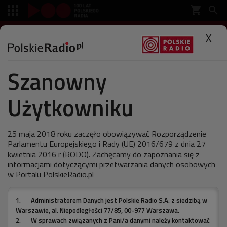
shopping_cart


SŁUCHAJ
X

Szanowny
Polskie Radio
Muzyka
Artykuł
Użytkowniku
Warszawski Klan jako
pierwszy wystąpił w obronie
25 maja 2018 roku zaczęło obowiązywać Rozporządzenie
Parlamentu Europejskiego i Rady (UE) 2016/679 z dnia 27
poziomek
kwietnia 2016 r (RODO). Zachęcamy do zapoznania się z
informacjami dotyczącymi przetwarzania danych osobowych
w Portalu PolskieRadio.pl
ostatnia aktualizacja:
1.
Administratorem Danych jest Polskie Radio S.A. z siedzibą w
01.04.2012 13:00
Warszawie, al. Niepodległości 77/85, 00-977 Warszawa.
2.
W sprawach związanych z Pani/a danymi należy kontaktować