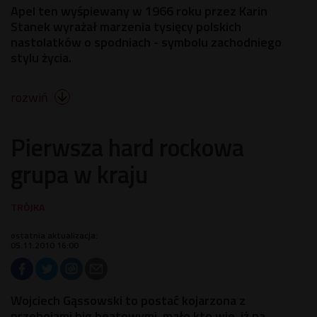
Apel ten wyśpiewany w 1966 roku przez Karin
Stanek wyrażał marzenia tysięcy polskich
nastolatków o spodniach - symbolu zachodniego
stylu życia.
rozwiń

Pierwsza hard rockowa
grupa w kraju
ostatnia aktualizacja:
05.11.2010 16:00
Wojciech Gąssowski to postać kojarzona z
przebojami big beatowymi, mało kto wie, iż na