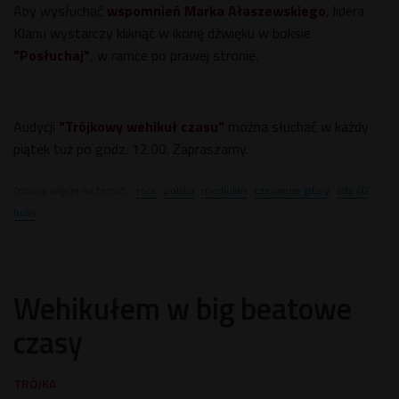
Aby wysłuchać
wspomnień Marka Ałaszewskiego
, lidera
Klanu wystarczy kliknąć w ikonę dźwięku w boksie
"Posłuchaj"
, w ramce po prawej stronie.
Audycji
"Trójkowy wehikuł czasu"
można słuchać w każdy
piątek tuż po godz. 12.00. Zapraszamy.
Zobacz więcej na temat:
rock
polska
mediolan
czerwone gitary
lata 60
boks
Wehikułem w big beatowe
czasy