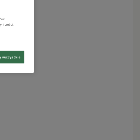
lów
i treści,
ę wszystkie