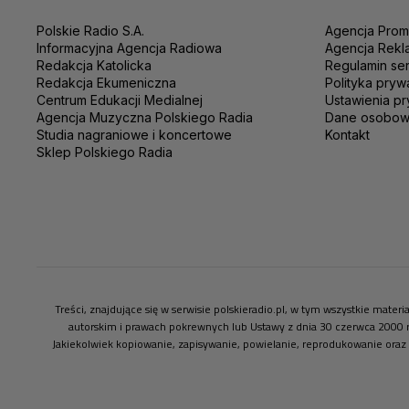
Polskie Radio S.A.
Agencja Prom
Informacyjna Agencja Radiowa
Agencja Rekl
Redakcja Katolicka
Regulamin se
Redakcja Ekumeniczna
Polityka pryw
Centrum Edukacji Medialnej
Ustawienia pr
Agencja Muzyczna Polskiego Radia
Dane osobo
Studia nagraniowe i koncertowe
Kontakt
Sklep Polskiego Radia
Treści, znajdujące się w serwisie polskieradio.pl, w tym wszystkie mate
autorskim i prawach pokrewnych lub Ustawy z dnia 30 czerwca 2000 
Jakiekolwiek kopiowanie, zapisywanie, powielanie, reprodukowanie oraz