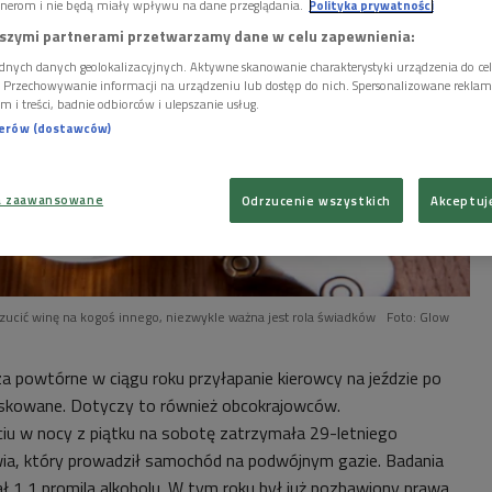
nerom i nie będą miały wpływu na dane przeglądania.
Polityka prywatności
szymi partnerami przetwarzamy dane w celu zapewnienia:
dnych danych geolokalizacyjnych. Aktywne skanowanie charakterystyki urządzenia do ce
i. Przechowywanie informacji na urządzeniu lub dostęp do nich. Spersonalizowane reklamy 
m i treści, badnie odbiorców i ulepszanie usług.
nerów (dostawców)
a zaawansowane
Odrzucenie wszystkich
Akceptuj
zucić winę na kogoś innego, niezwykle ważna jest rola świadków
Foto: Glow
za powtórne w ciągu roku przyłapanie kierowcy na jeździe po
iskowane. Dotyczy to również obcokrajowców.
ciu w nocy z piątku na sobotę zatrzymała 29-letniego
ia, który prowadził samochód na podwójnym gazie. Badania
ał 1,1 promila alkoholu. W tym roku był już pozbawiony prawa