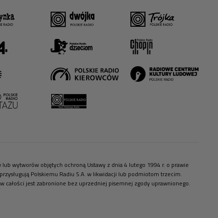
ów lub wytworów objętych ochroną Ustawy z dnia 4 lutego 1994 r. o prawie
zysługują Polskiemu Radiu S.A. w likwidacji lub podmiotom trzecim.
 w całości jest zabronione bez uprzedniej pisemnej zgody uprawnionego.