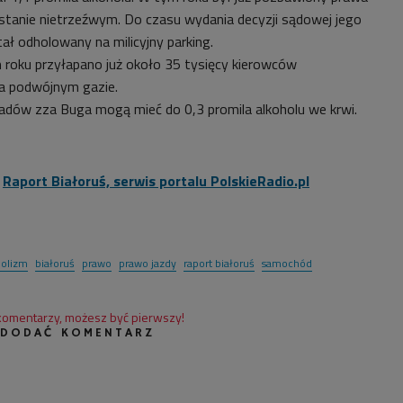
stanie nietrzeźwym. Do czasu wydania decyzji sądowej jego
ał odholowany na milicyjny parking.
m roku przyłapano już około 35 tysięcy kierowców
a podwójnym gazie.
adów zza Buga mogą mieć do 0,3 promila alkoholu we krwi.
:
Raport Białoruś, serwis portalu PolskieRadio.pl
holizm
białoruś
prawo
prawo jazdy
raport białoruś
samochód
 komentarzy, możesz być pierwszy!
 DODAĆ KOMENTARZ