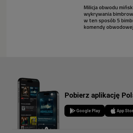
Milicja obwodu mińs
wykrywania bimbrowni
w ten sposób 5 bimb
komendy obwodowej
Pobierz aplikację Po
Google Play
App Sto