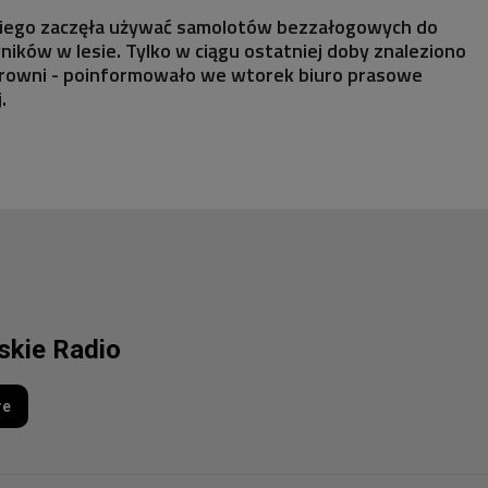
kiego zaczęła używać samolotów bezzałogowych do
ków w lesie. Tylko w ciągu ostatniej doby znaleziono
rowni - poinformowało we wtorek biuro prasowe
.
lskie Radio
re