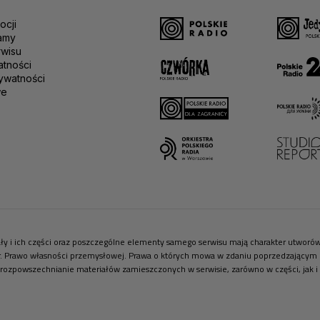
ocji
amy
rwisu
atności
ywatności
we
riały i ich części oraz poszczególne elementy samego serwisu mają charakter utwor
r. Prawo własności przemysłowej. Prawa o których mowa w zdaniu poprzedzającym pr
 rozpowszechnianie materiałów zamieszczonych w serwisie, zarówno w części, jak i