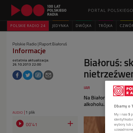
PORTAL POLSKIEGO
POLSKIE RADIO 24
JEDYNKA
DWÓJKA
TRÓJKA
CZWÓ
Polskie Radio
Raport Białoruś
Informacje
Białoruś: 
ostatnia aktualizacja:
26.10.2013 22:00
nietrzeźwe
Na Białorusi pierws
alkoholu. To wynik 
Dbamy o 
1 plik
AUDIO
My i nasi
5
p
identyfikat


00'41
wybory lub z
uzasadnione