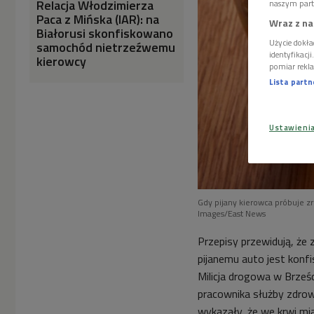
Relacja Włodzimierza
naszym part
Paca z Mińska (IAR): na
Wraz z na
Białorusi skonfiskowano
Użycie dokła
samochód nietrzeźwemu
identyfikacj
kierowcy
pomiar rekla
Lista part
Ustawieni
Gdy pijany kierowca próbuje zr
Images/East News
Przepisy przewidują, że 
pijanemu auto jest konf
Milicja drogowa w Brześ
pracownika służby zdrow
wykazały, że we krwi mi