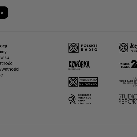
re
ocji
amy
rwisu
atności
ywatności
we