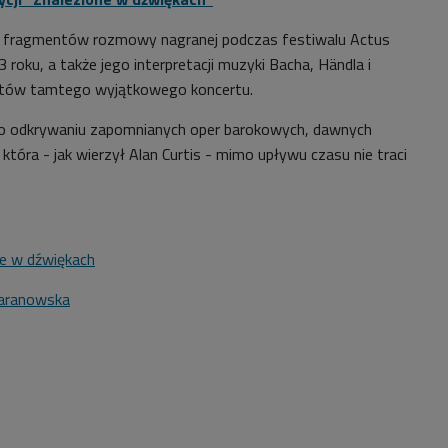
y fragmentów rozmowy nagranej podczas festiwalu Actus
oku, a także jego interpretacji muzyki Bacha, Händla i
ntów tamtego wyjątkowego koncertu.
 o odkrywaniu zapomnianych oper barokowych, dawnych
która - jak wierzył Alan Curtis - mimo upływu czasu nie traci
ne w dźwiękach
Baranowska
6