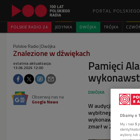
PORTAL POLSKIEGO
POLSKIE RADIO 24
JEDYNKA
DWÓJKA
TRÓJKA
CZWÓ
Polskie Radio
Dwójka
Znalezione w dźwiękach
Pamięci Ala
ostatnia aktualizacja:
13.06.2026 12:00
wykonawstw
Obserwuj nas na
Google News
W audycji "Znalezion
wybitnego amerykańs
Dbamy o 
wykonawstwa historyc
My i nasi
5
p
zmarł w 2015 roku.
identyfikat
wybory lub z
uzasadnione