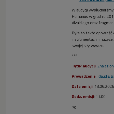
W audycji wysłuchaliśm
Humanus w grudniu 2013 r
Vivaldiego oraz fragme
Była to także opowieść
instrumentach i muzyce, 
swojej siły wyrazu.
***
Tytuł audycji
:
Znalezio
Prowadzenie
:
Klaudia 
Data emisji
: 13.06.202
Godz. emisji
: 11.00
pg