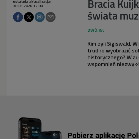
Bracia Kuij
ostatnia aktualizacja:
30.05.2026 12:00
świata muz
Kim byli Sigiswald, W
trudno wyobrazić s
historycznego? W aud
wspomnień niezwykły
Pobierz aplikację Po