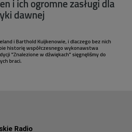
ken i ich ogromne zasługi dla
yki dawnej
ieland i Barthold Kuijkenowie, i dlaczego bez nich
obie historię współczesnego wykonawstwa
ycji "Znalezione w dźwiękach" sięgnęliśmy do
ch braci.
lskie Radio