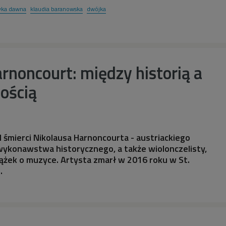
ka dawna
klaudia baranowska
dwójka
rnoncourt: między historią a
ością
d śmierci Nikolausa Harnoncourta - austriackiego
wykonawstwa historycznego, a także wiolonczelisty,
iążek o muzyce. Artysta zmarł w 2016 roku w St.
.