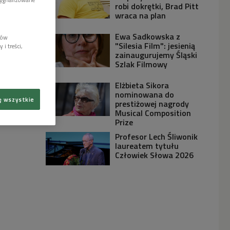
robi dokrętki, Brad Pitt
wraca na plan
Ewa Sadkowska z
lów
"Silesia Film": jesienią
i treści,
zainaugurujemy Śląski
Szlak Filmowy
Elżbieta Sikora
nominowana do
ę wszystkie
prestiżowej nagrody
Musical Composition
Prize
Profesor Lech Śliwonik
laureatem tytułu
Człowiek Słowa 2026