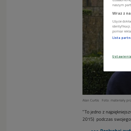
naszym part
Wraz z na
Użycie dokła
identyfikacj
pomiar rekla
Lista part
Ustawieni
Alan Curtis
Foto: materiały p
"To jedno z najpiękniej
2015) podczas swojego
>>> Posłuchaj aud