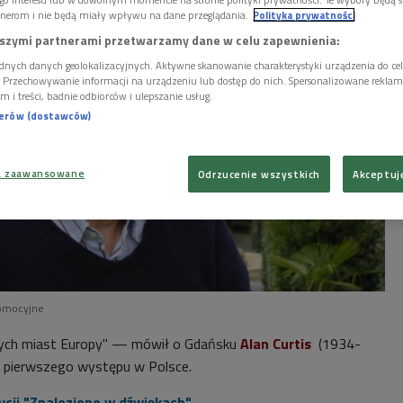
nerom i nie będą miały wpływu na dane przeglądania.
Polityka prywatności
szymi partnerami przetwarzamy dane w celu zapewnienia:
dnych danych geolokalizacyjnych. Aktywne skanowanie charakterystyki urządzenia do ce
i. Przechowywanie informacji na urządzeniu lub dostęp do nich. Spersonalizowane reklamy 
m i treści, badnie odbiorców i ulepszanie usług.
nerów (dostawców)
a zaawansowane
Odrzucenie wszystkich
Akceptuj
romocyjne
szych miast Europy" — mówił o Gdańsku
Alan Curtis
(1934-
 pierwszego występu w Polsce.
ycji "Znalezione w dźwiękach"