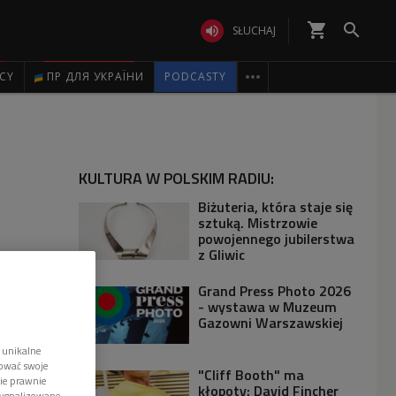
shopping_cart


SŁUCHAJ

ICY
ПР ДЛЯ УКРАЇНИ
PODCASTY
KULTURA W POLSKIM RADIU:
Biżuteria, która staje się
sztuką. Mistrzowie
powojennego jubilerstwa
z Gliwic
Grand Press Photo 2026
- wystawa w Muzeum
Gazowni Warszawskiej
 unikalne
tować swoje
"Cliff Booth" ma
wie prawnie
kłopoty: David Fincher
sygnalizowane