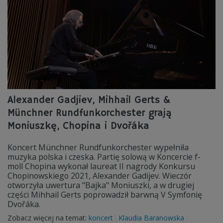
Alexander Gadjiev, Mihhail Gerts &
Münchner Rundfunkorchester grają
Moniuszkę, Chopina i Dvořáka
Koncert Münchner Rundfunkorchester wypełniła
muzyka polska i czeska. Partię solową w Koncercie f-
moll Chopina wykonał laureat II nagrody Konkursu
Chopinowskiego 2021, Alexander Gadijev. Wieczór
otworzyła uwertura "Bajka" Moniuszki, a w drugiej
części Mihhail Gerts poprowadził barwną V Symfonię
Dvořáka.
Zobacz więcej na temat:
koncert
Klaudia Baranowska