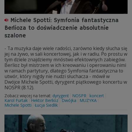
Michele Spotti: Symfonia fantastyczna
Berlioza to doświadczenie absolutnie
szalone
- Ta muzyka daje wiele radości, zarówno kiedy słucha się
jej na żywo, w sali koncertowej, jak i w radiu. Po prostu w
tym dziele znajdziemy mnóstwo efektownych zabiegów.
Berlioz był mistrzem w ich kreowaniu i operowaniu nimi
w ramach partytury, dlatego Symfonia fantastyczna to
utwór, który nigdy nie nudzi słuchacza - mówił w
Dwójce Michele Spotti, dyrygent piątkowego koncertu w
NOSPR (8.12).
Zobacz więcej na temat:
dyrygent
NOSPR
koncert
Karol Furtak
Hektor Berlioz
Dwójka
MUZYKA
Michele Spotti
Łucja Siedlik