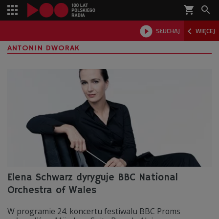
shopping_cart



SŁUCHAJ
WIĘCEJ

ANTONIN DWORAK
Elena Schwarz dyryguje BBC National
Orchestra of Wales
W programie 24. koncertu festiwalu BBC Proms