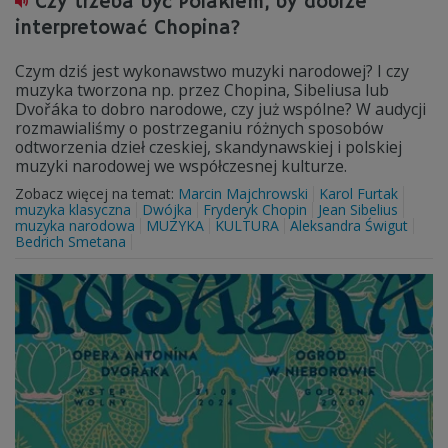
Czy trzeba być Polakiem, by dobrze
interpretować Chopina?
Czym dziś jest wykonawstwo muzyki narodowej? I czy
muzyka tworzona np. przez Chopina, Sibeliusa lub
Dvořáka to dobro narodowe, czy już wspólne? W audycji
rozmawialiśmy o postrzeganiu różnych sposobów
odtworzenia dzieł czeskiej, skandynawskiej i polskiej
muzyki narodowej we współczesnej kulturze.
Zobacz więcej na temat:
Marcin Majchrowski
Karol Furtak
muzyka klasyczna
Dwójka
Fryderyk Chopin
Jean Sibelius
muzyka narodowa
MUZYKA
KULTURA
Aleksandra Świgut
Bedrich Smetana