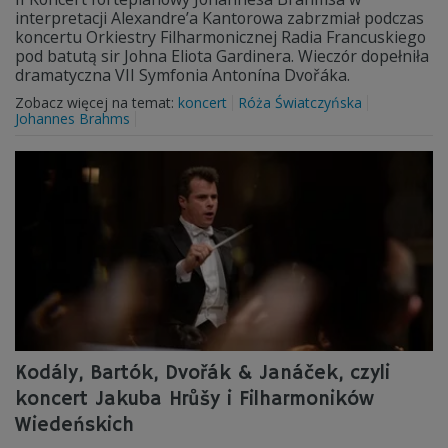
interpretacji Alexandre’a Kantorowa zabrzmiał podczas
koncertu Orkiestry Filharmonicznej Radia Francuskiego
pod batutą sir Johna Eliota Gardinera. Wieczór dopełniła
dramatyczna VII Symfonia Antonína Dvořáka.
Zobacz więcej na temat:
koncert
Róża Światczyńska
Johannes Brahms
Kodály, Bartók, Dvořák & Janáček, czyli
koncert Jakuba Hrůšy i Filharmoników
Wiedeńskich