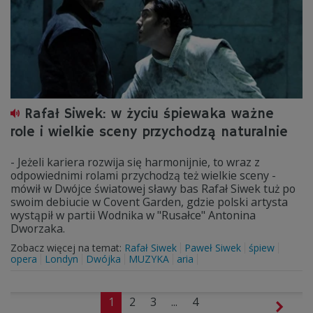
Rafał Siwek: w życiu śpiewaka ważne
role i wielkie sceny przychodzą naturalnie
- Jeżeli kariera rozwija się harmonijnie, to wraz z
odpowiednimi rolami przychodzą też wielkie sceny -
mówił w Dwójce światowej sławy bas Rafał Siwek tuż po
swoim debiucie w Covent Garden, gdzie polski artysta
wystąpił w partii Wodnika w "Rusałce" Antonina
Dworzaka.
Zobacz więcej na temat:
Rafał Siwek
Paweł Siwek
śpiew
opera
Londyn
Dwójka
MUZYKA
aria
1
2
3
...
4