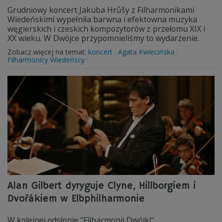
Grudniowy koncert Jakuba Hrůšy z Filharmonikami
Wiedeńskimi wypełniła barwna i efektowna muzyka
węgierskich i czeskich kompozytorów z przełomu XIX i
XX wieku. W Dwójce przypomnieliśmy to wydarzenie.
Zobacz więcej na temat:
koncert
Agata Kwiecińska
Filharmonicy Wiedeńscy
Alan Gilbert dyryguje Clyne, Hillborgiem i
Dvořákiem w Elbphilharmonie
W kolejnej odsłonie "Filharmonii Dwójki"