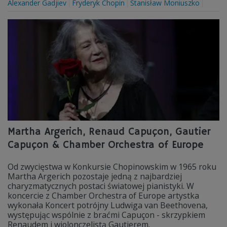
Alexander Gadjiev
Fryderyk Chopin
Stanisław Moniuszko
Martha Argerich, Renaud Capuçon, Gautier
Capuçon & Chamber Orchestra of Europe
Od zwycięstwa w Konkursie Chopinowskim w 1965 roku
Martha Argerich pozostaje jedną z najbardziej
charyzmatycznych postaci światowej pianistyki. W
koncercie z Chamber Orchestra of Europe artystka
wykonała Koncert potrójny Ludwiga van Beethovena,
występując wspólnie z braćmi Capuçon - skrzypkiem
Renaudem i wiolonczelistą Gautierem.