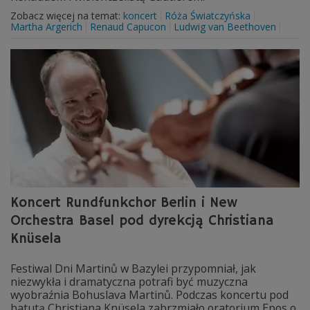
Zobacz więcej na temat:
koncert
Róża Światczyńska
Martha Argerich
Renaud Capucon
Ludwig van Beethoven
Koncert Rundfunkchor Berlin i New
Orchestra Basel pod dyrekcją Christiana
Knüsela
Festiwal Dni Martinů w Bazylei przypomniał, jak
niezwykła i dramatyczna potrafi być muzyczna
wyobraźnia Bohuslava Martinů. Podczas koncertu pod
batutą Christiana Knüsela zabrzmiało oratorium Epos o