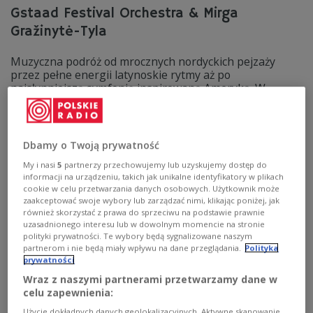
Gstaad Festival Orchestra & Mirga
Gražinytė-Tyla
Muzyczna podróż od mrocznych nordyckich pejzaży
przez pełne energii latynoskie rytmy aż po
najsłynniejszą symfonię inspirowaną Ameryką. W
programie koncertu Gstaad Festival Orchestra pod
batutą Mirgi Gražinytė-Tyli usłyszeliśmy "Łabędzia z
Tuoneli" Jeana Sibeliusa, I Koncert fortepianowy "Latin
Concerto" Gabrieli Montero z kompozytorką w roli
Dbamy o Twoją prywatność
solistki oraz IX Symfonię e-moll "Z Nowego Świata"
My i nasi
5
partnerzy przechowujemy lub uzyskujemy dostęp do
Antonína Dvořáka.
informacji na urządzeniu, takich jak unikalne identyfikatory w plikach
Zobacz więcej na temat:
Róża Światczyńska
Jean Sibelius
cookie w celu przetwarzania danych osobowych. Użytkownik może
Gabriela Montero
muzyka klasyczna
muzyka współczesna
zaakceptować swoje wybory lub zarządzać nimi, klikając poniżej, jak
koncert
również skorzystać z prawa do sprzeciwu na podstawie prawnie
uzasadnionego interesu lub w dowolnym momencie na stronie
polityki prywatności. Te wybory będą sygnalizowane naszym
partnerom i nie będą miały wpływu na dane przeglądania.
Polityka
prywatności
Wraz z naszymi partnerami przetwarzamy dane w
celu zapewnienia:
Użycie dokładnych danych geolokalizacyjnych. Aktywne skanowanie