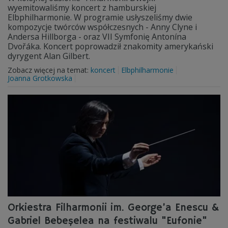
wyemitowaliśmy koncert z hamburskiej
Elbphilharmonie. W programie usłyszeliśmy dwie
kompozycje twórców współczesnych - Anny Clyne i
Andersa Hillborga - oraz VII Symfonię Antonína
Dvořáka. Koncert poprowadził znakomity amerykański
dyrygent Alan Gilbert.
Zobacz więcej na temat:
koncert
Elbphilharmonie
Joanna Grotkowska
Orkiestra Filharmonii im. George’a Enescu &
Gabriel Bebeşelea na festiwalu "Eufonie"