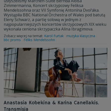
usłyszeliśmy Märchen-Suite Bernda Aloisa
Zimmermanna, Koncert skrzypcowy Feliksa
Mendelssohna oraz VII Symfonię Antonína Dvořáka.
Wystąpiła BBC National Orchestra of Wales pod batutą
Eleny Schwarz, a partię solową w jednym z
najpopularniejszych koncertów skrzypcowych XIX wieku
wykonała ceniona skrzypaczka Alina Ibragimova.
Zobacz więcej na temat:
Karol Furtak
muzyka klasyczna
bbc proms
Feliks Mendelssohn
Anastasia Kobekina & Karina Canellakis.
Transmisja