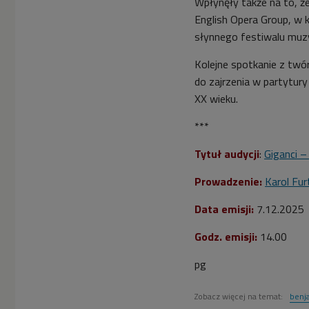
Wpłynęły także na to, ż
English Opera Group, w 
słynnego festiwalu muz
Kolejne spotkanie z twór
do zajrzenia w partytur
XX wieku.
***
Tytuł audycji
:
Giganci –
Prowadzenie:
Karol Fur
Data emisji:
7.12.2025
Godz. emisji:
14.00
pg
Zobacz więcej na temat:
benj