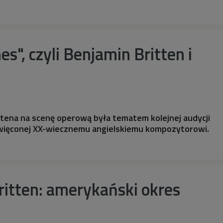
s", czyli Benjamin Britten i
tena na scenę operową była tematem kolejnej audycji
oświęconej XX-wiecznemu angielskiemu kompozytorowi.
itten: amerykański okres