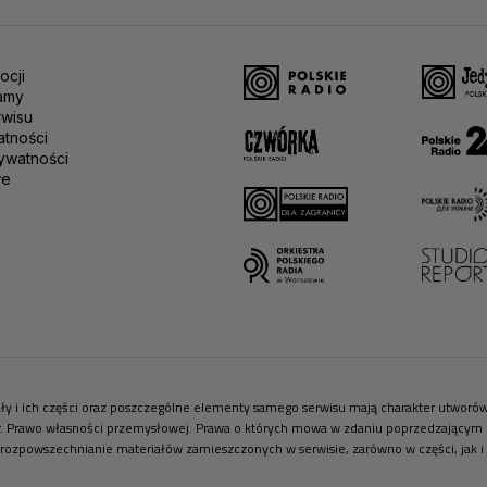
ocji
amy
rwisu
atności
ywatności
we
riały i ich części oraz poszczególne elementy samego serwisu mają charakter utwor
r. Prawo własności przemysłowej. Prawa o których mowa w zdaniu poprzedzającym pr
 rozpowszechnianie materiałów zamieszczonych w serwisie, zarówno w części, jak i