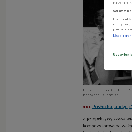
naszym part
Wraz z na
Użycie dokła
identyfikacj
pomiar rekla
Lista part
Ustawieni
Benjamin Britten (P) i Peter Pe
Isherwood Foundation
>>>
Posłuchaj audycji 
Z perspektywy czasu wid
kompozytorowi na ważne 