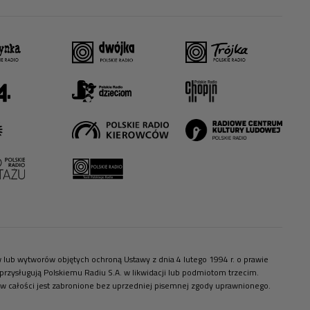
ów lub wytworów objętych ochroną Ustawy z dnia 4 lutego 1994 r. o prawie
zysługują Polskiemu Radiu S.A. w likwidacji lub podmiotom trzecim.
 w całości jest zabronione bez uprzedniej pisemnej zgody uprawnionego.