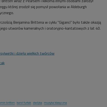
e Britten wraz z Pearsem i kilkoma innymi osobami założył
kręgu której zrodził się pomysł powołania w Aldeburgh
ycznego.
czością Benjamina Brittena w cyklu "Giganci" było także okazją
y jego utworów kameralnych i oratoryjno-kantatowych z lat 40.
 sylwetki i dzieła wielkich twórców
tak
amin britten
karol furtak
dwójka
muzyka klasyczna