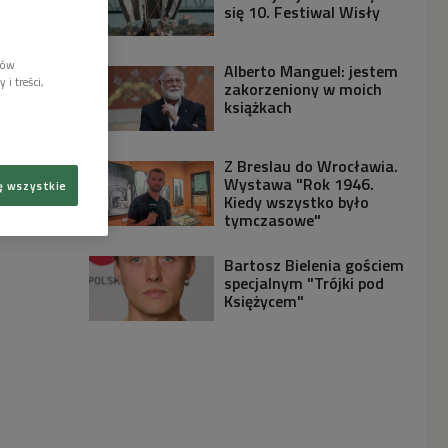
się 10. Festiwal Wisły
lów
Alberto Manguel: jestem
i treści,
zakorzeniony w moich
książkach
Z Breslau do Wrocławia.
Wystawa "Rok 1946.
ę wszystkie
Kiedy wszystko było
tymczasowe"
Bartosz Bielenia gościem
specjalnym "Trójki pod
Księżycem"