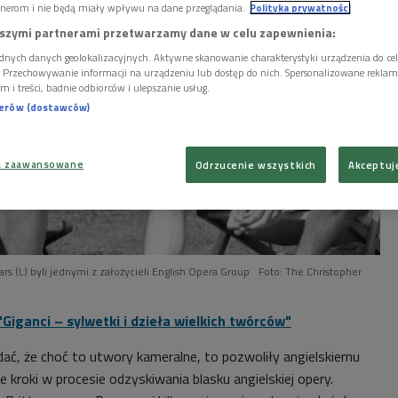
nerom i nie będą miały wpływu na dane przeglądania.
Polityka prywatności
szymi partnerami przetwarzamy dane w celu zapewnienia:
dnych danych geolokalizacyjnych. Aktywne skanowanie charakterystyki urządzenia do ce
i. Przechowywanie informacji na urządzeniu lub dostęp do nich. Spersonalizowane reklamy 
m i treści, badnie odbiorców i ulepszanie usług.
nerów (dostawców)
a zaawansowane
Odrzucenie wszystkich
Akceptuj
ars (L) byli jednymi z założycieli English Opera Group
Foto: The Christopher
"Giganci – sylwetki i dzieła wielkich twórców"
ać, że choć to utwory kameralne, to pozwoliły angielskiemu
kroki w procesie odzyskiwania blasku angielskiej opery.