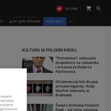
shopping_cart


SŁUCHAJ

ICY
ПР ДЛЯ УКРАЇНИ
PODCASTY
KULTURA W POLSKIM RADIU:
"Primetime": seksualni
drapieżnicy na celowniku
i w kamerze Roberta
Pattinsona
Od pierwszej linii do pop-
artowej legendy. Andy
Warhol nieznany w
Krakowie
 unikalne
tować swoje
Święto Królowej Polskich
wie prawnie
Rzek - już jutro zaczyna
sygnalizowane