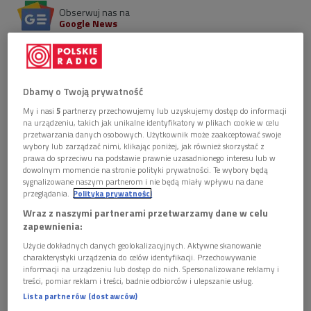
Obserwuj nas na
Google News
"Ludzie uwielbiają udawać. Kochamy to tak bardzo,
że potrafimy wmówić sobie to, co jest ewidentnie
fałszywe, a nawet destrukcyjne" - twierdzi Joshua
Oppenheimer. W tych odgrywanych rolach i
Dbamy o Twoją prywatność
fantazmatach niespodziewanie jednak mogą pojawić
My i nasi
5
partnerzy przechowujemy lub uzyskujemy dostęp do informacji
się rysy i pęknięcia...
na urządzeniu, takich jak unikalne identyfikatory w plikach cookie w celu
przetwarzania danych osobowych. Użytkownik może zaakceptować swoje
wybory lub zarządzać nimi, klikając poniżej, jak również skorzystać z
prawa do sprzeciwu na podstawie prawnie uzasadnionego interesu lub w
dowolnym momencie na stronie polityki prywatności. Te wybory będą
sygnalizowane naszym partnerom i nie będą miały wpływu na dane
przeglądania.
Polityka prywatności
Wraz z naszymi partnerami przetwarzamy dane w celu
zapewnienia:
Użycie dokładnych danych geolokalizacyjnych. Aktywne skanowanie
charakterystyki urządzenia do celów identyfikacji. Przechowywanie
informacji na urządzeniu lub dostęp do nich. Spersonalizowane reklamy i
treści, pomiar reklam i treści, badnie odbiorców i ulepszanie usług.
Lista partnerów (dostawców)