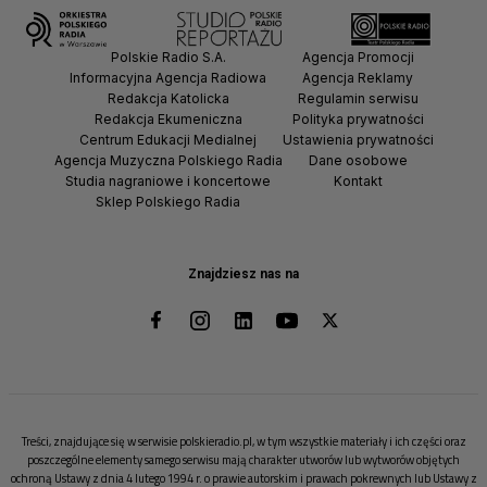
Polskie Radio S.A.
Agencja Promocji
Informacyjna Agencja Radiowa
Agencja Reklamy
Redakcja Katolicka
Regulamin serwisu
Redakcja Ekumeniczna
Polityka prywatności
Centrum Edukacji Medialnej
Ustawienia prywatności
Agencja Muzyczna Polskiego Radia
Dane osobowe
Studia nagraniowe i koncertowe
Kontakt
Sklep Polskiego Radia
Znajdziesz nas na
Treści, znajdujące się w serwisie polskieradio.pl, w tym wszystkie materiały i ich części oraz
poszczególne elementy samego serwisu mają charakter utworów lub wytworów objętych
ochroną Ustawy z dnia 4 lutego 1994 r. o prawie autorskim i prawach pokrewnych lub Ustawy z