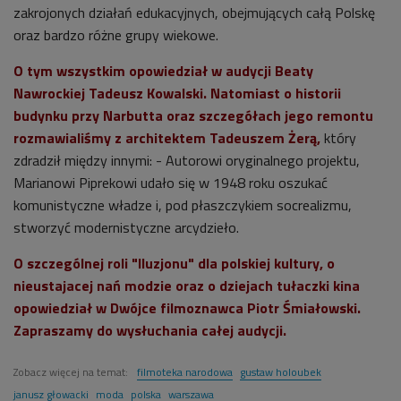
zakrojonych działań edukacyjnych, obejmujących całą Polskę
oraz bardzo różne grupy wiekowe.
O tym wszystkim opowiedział w audycji Beaty
Nawrockiej Tadeusz Kowalski. Natomiast o historii
budynku przy Narbutta oraz szczegółach jego remontu
rozmawialiśmy z architektem Tadeuszem Żerą,
który
zdradził między innymi: - Autorowi oryginalnego projektu,
Marianowi Piprekowi udało się w 1948 roku oszukać
komunistyczne władze i, pod płaszczykiem socrealizmu,
stworzyć modernistyczne arcydzieło.
O szczególnej roli "Iluzjonu" dla polskiej kultury, o
nieustajacej nań modzie oraz o dziejach tułaczki kina
opowiedział w Dwójce filmoznawca Piotr Śmiałowski.
Zapraszamy do wysłuchania całej audycji.
Zobacz więcej na temat:
filmoteka narodowa
gustaw holoubek
janusz głowacki
moda
polska
warszawa