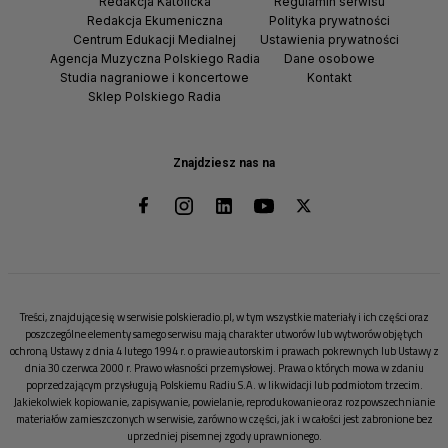
Redakcja Katolicka
Regulamin serwisu
Redakcja Ekumeniczna
Polityka prywatności
Centrum Edukacji Medialnej
Ustawienia prywatności
Agencja Muzyczna Polskiego Radia
Dane osobowe
Studia nagraniowe i koncertowe
Kontakt
Sklep Polskiego Radia
Znajdziesz nas na
Treści, znajdujące się w serwisie polskieradio.pl, w tym wszystkie materiały i ich części oraz
poszczególne elementy samego serwisu mają charakter utworów lub wytworów objętych
ochroną Ustawy z dnia 4 lutego 1994 r. o prawie autorskim i prawach pokrewnych lub Ustawy z
dnia 30 czerwca 2000 r. Prawo własności przemysłowej. Prawa o których mowa w zdaniu
poprzedzającym przysługują Polskiemu Radiu S.A. w likwidacji lub podmiotom trzecim.
Jakiekolwiek kopiowanie, zapisywanie, powielanie, reprodukowanie oraz rozpowszechnianie
materiałów zamieszczonych w serwisie, zarówno w części, jak i w całości jest zabronione bez
uprzedniej pisemnej zgody uprawnionego.