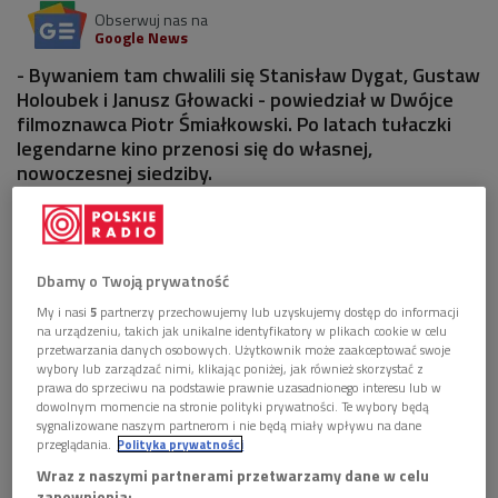
Obserwuj nas na
Google News
- Bywaniem tam chwalili się Stanisław Dygat, Gustaw
Holoubek i Janusz Głowacki - powiedział w Dwójce
filmoznawca Piotr Śmiałkowski. Po latach tułaczki
legendarne kino przenosi się do własnej,
nowoczesnej siedziby.
1 plik
AUDIO


14'26
Dbamy o Twoją prywatność
Moda na kino "Iluzjon" trwa od pół wieku!
My i nasi
5
partnerzy przechowujemy lub uzyskujemy dostęp do informacji
na urządzeniu, takich jak unikalne identyfikatory w plikach cookie w celu
przetwarzania danych osobowych. Użytkownik może zaakceptować swoje
wybory lub zarządzać nimi, klikając poniżej, jak również skorzystać z
prawa do sprzeciwu na podstawie prawnie uzasadnionego interesu lub w
Projekcją filmu "Mania" z 1918 roku (w roli tytułowej Pola
dowolnym momencie na stronie polityki prywatności. Te wybory będą
Ngeri) zainaugurowana zostanie 4 października działalność
sygnalizowane naszym partnerom i nie będą miały wpływu na dane
przeglądania.
Polityka prywatności
odnowionej siedziby warszawskiej kina Iluzjon Filmoteki
Wraz z naszymi partnerami przetwarzamy dane w celu
Narodowej. To obraz niezwykły, bo przez kilkadziesiąt
zapewnienia: