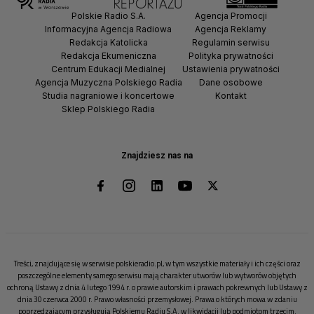
Polskie Radio S.A.
Agencja Promocji
Informacyjna Agencja Radiowa
Agencja Reklamy
Redakcja Katolicka
Regulamin serwisu
Redakcja Ekumeniczna
Polityka prywatności
Centrum Edukacji Medialnej
Ustawienia prywatności
Agencja Muzyczna Polskiego Radia
Dane osobowe
Studia nagraniowe i koncertowe
Kontakt
Sklep Polskiego Radia
Znajdziesz nas na
Treści, znajdujące się w serwisie polskieradio.pl, w tym wszystkie materiały i ich części oraz
poszczególne elementy samego serwisu mają charakter utworów lub wytworów objętych
ochroną Ustawy z dnia 4 lutego 1994 r. o prawie autorskim i prawach pokrewnych lub Ustawy z
dnia 30 czerwca 2000 r. Prawo własności przemysłowej. Prawa o których mowa w zdaniu
poprzedzającym przysługują Polskiemu Radiu S.A. w likwidacji lub podmiotom trzecim.