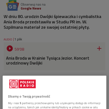
Obserwuj nas na
Google News
W dniu 80. urodzin Dwójki śpiewaczka i cymbalistka
Ania Broda przedstawiła w Studiu PR im. W.
Szpilmana materiał ze swojej ostatniej płyty.
1 plik
AUDIO


59'08
Ania Broda w Krainie Tysiąca Jezior. Koncert
urodzinowy Dwójki
Dbamy o Twoją prywatność
My i nasi
5
partnerzy przechowujemy lub uzyskujemy dostęp do informacji
na urządzeniu, takich jak unikalne identyfikatory w plikach cookie w celu