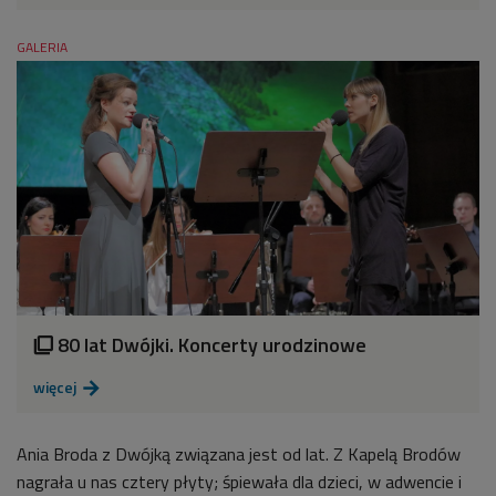
GALERIA
80 lat Dwójki. Koncerty urodzinowe

więcej

Ania Broda z Dwójką związana jest od lat. Z Kapelą Brodów
nagrała u nas cztery płyty; śpiewała dla dzieci, w adwencie i