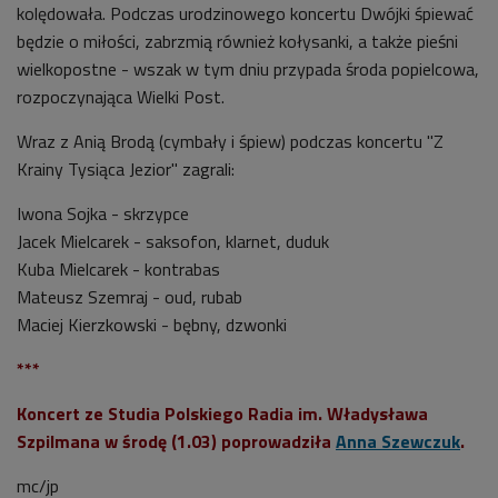
kolędowała. Podczas urodzinowego koncertu Dwójki śpiewać
będzie o miłości, zabrzmią również kołysanki, a także pieśni
wielkopostne - wszak w tym dniu przypada środa popielcowa,
rozpoczynająca Wielki Post.
Wraz z Anią Brodą (cymbały i śpiew) podczas koncertu "Z
Krainy Tysiąca Jezior" zagrali:
Iwona Sojka - skrzypce
Jacek Mielcarek - saksofon, klarnet, duduk
Kuba Mielcarek - kontrabas
Mateusz Szemraj - oud, rubab
Maciej Kierzkowski - bębny, dzwonki
***
Koncert ze
Studia Polskiego Radia im. Władysława
Szpilmana
w środę (1.03) poprowadziła
Anna Szewczuk
.
mc/jp