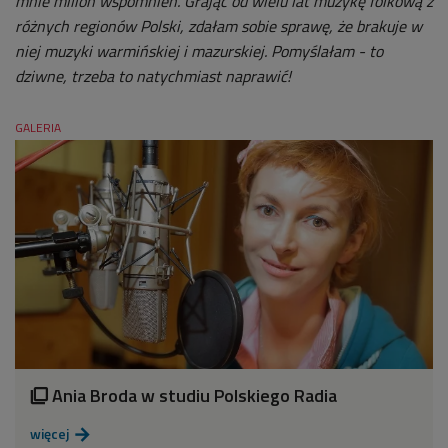
mnie milion wspomnień. Grając od wielu lat muzykę folkową z
różnych regionów Polski, zdałam sobie sprawę, że brakuje w
niej muzyki warmińskiej i mazurskiej. Pomyślałam - to
dziwne, trzeba to natychmiast naprawić!
GALERIA
Ania Broda w studiu Polskiego Radia

więcej
