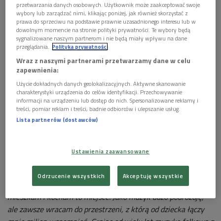
przetwarzania danych osobowych. Użytkownik może zaakceptować swoje
wybory lub zarządzać nimi, klikając poniżej, jak również skorzystać z
prawa do sprzeciwu na podstawie prawnie uzasadnionego interesu lub w
dowolnym momencie na stronie polityki prywatności. Te wybory będą
sygnalizowane naszym partnerom i nie będą miały wpływu na dane
przeglądania.
Polityka prywatności
Anna Broda i Mateusz Szemraj
Foto: Grzegorz Śledź/PR2
Wraz z naszymi partnerami przetwarzamy dane w celu
zapewnienia:
"Thousand Lakes" - tak właśnie zatytułowana jest
Użycie dokładnych danych geolokalizacyjnych. Aktywne skanowanie
najnowsza płyta artystki wydana w ubiegłym roku przez
charakterystyki urządzenia do celów identyfikacji. Przechowywanie
informacji na urządzeniu lub dostęp do nich. Spersonalizowane reklamy i
Polskie Radio. Złożyły się na nią pieśni i melodie taneczne z
treści, pomiar reklam i treści, badnie odbiorców i ulepszanie usług.
Warmii i Mazur, które w 2014 nagrała dla Programu 2. Projekt
Lista partnerów (dostawców)
"Hymny warmińskie i mazurki z Mazur" odtwarzał dawną
kulturę muzyczną regionu. O swojej płycie "Thousand Lakes"
Ania Broda mówi tak:
Ustawienia zaawansowane
Urodziłam się w Olsztynie i wychowałam na warmińskiej wsi
Odrzucenie wszystkich
Akceptuję wszystkie
- w Jonkowie. W samym sercu Krainy Tysiąca Jezior. Nadal tu
mieszkam i kocham to miejsce. Jako muzyk dużo podróżuję,
ale zawsze wracam do przestrzeni, z którą od dziecka łączy