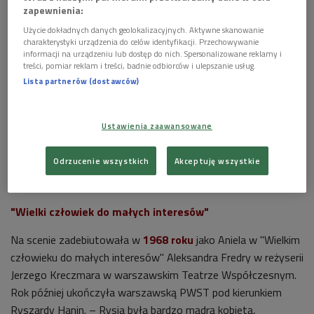
zapewnienia:
Użycie dokładnych danych geolokalizacyjnych. Aktywne skanowanie
charakterystyki urządzenia do celów identyfikacji. Przechowywanie
informacji na urządzeniu lub dostęp do nich. Spersonalizowane reklamy i
treści, pomiar reklam i treści, badnie odbiorców i ulepszanie usług.
Lista partnerów (dostawców)
Ustawienia zaawansowane
Odrzucenie wszystkich
Akceptuję wszystkie
"Wielki człowiek do małych interesów"
Na scenie zadebiutowała w
1968 roku
jako Aniela w "Wielkim
człowieku do małych interesów" Aleksandra Fredry w reżyserii
Jerzego Kreczmara w warszawskim Teatrze Współczesnym.
Rok później ukończyła warszawską PWST pod kierunkiem
Ryszardy Hanin. – Rysia była bardzo mądrą kobietą,