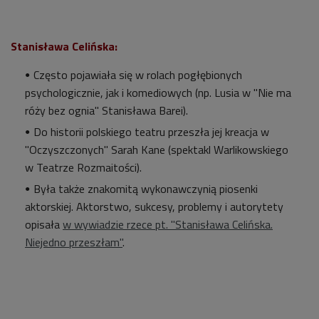
Stanisława Celińska:
Często pojawiała się w rolach pogłębionych
psychologicznie, jak i komediowych (np. Lusia w "Nie ma
róży bez ognia" Stanisława Barei).
Do historii polskiego teatru przeszła jej kreacja w
"Oczyszczonych" Sarah Kane (spektakl Warlikowskiego
w
Teatrze Rozmaitości
).
Była także znakomitą wykonawczynią piosenki
aktorskiej. A
ktorstwo, sukcesy, problemy i autorytety
opisała
w wywiadzie rzece pt. "Stanisława Celińska.
Niejedno przeszłam"
.