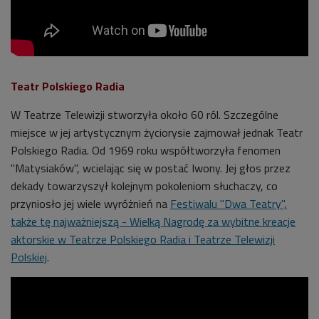
Teatr Polskiego Radia
W Teatrze Telewizji stworzyła około 60 ról.
Szczególne
miejsce w jej artystycznym życiorysie zajmował jednak Teatr
Polskiego Radia. Od 1969 roku współtworzyła fenomen
"Matysiaków", wcielając się w postać Iwony. Jej głos przez
dekady towarzyszył kolejnym pokoleniom słuchaczy
, co
przyniosło jej wiele wyróżnień na
Festiwalu "Dwa Teatry",
także tę najważniejszą - Wielką Nagrodę za wybitne kreacje
aktorskie w Teatrze Polskiego Radia i Teatrze Telewizji
Polskiej
.