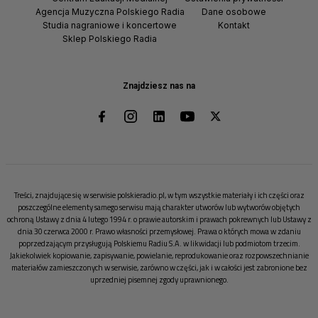
Agencja Muzyczna Polskiego Radia
Dane osobowe
Studia nagraniowe i koncertowe
Kontakt
Sklep Polskiego Radia
Znajdziesz nas na
Treści, znajdujące się w serwisie polskieradio.pl, w tym wszystkie materiały i ich części oraz
poszczególne elementy samego serwisu mają charakter utworów lub wytworów objętych
ochroną Ustawy z dnia 4 lutego 1994 r. o prawie autorskim i prawach pokrewnych lub Ustawy z
dnia 30 czerwca 2000 r. Prawo własności przemysłowej. Prawa o których mowa w zdaniu
poprzedzającym przysługują Polskiemu Radiu S.A. w likwidacji lub podmiotom trzecim.
Jakiekolwiek kopiowanie, zapisywanie, powielanie, reprodukowanie oraz rozpowszechnianie
materiałów zamieszczonych w serwisie, zarówno w części, jak i w całości jest zabronione bez
uprzedniej pisemnej zgody uprawnionego.