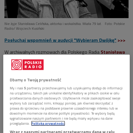
Nie żyje Stanisława Celińska, aktorka i wokalistka. Miała 79 lat.
Foto: Polskie
Radio/ Wojciech Kusiński
Posłuchaj wspomnień w audycji "Wybieram Dwójkę"
>>>
W archiwalnych rozmowach dla Polskiego Radia
Stanisława
Celińska
wspominała, że jej pierwsze spotkanie ze sceną
nastąpiło bardzo wcześnie. Miała zaledwie kilka lat. – To była
pastorałka i udział w spektaklu zaproponowała mi siostra
Dbamy o Twoją prywatność
zakonna. Grałam wtedy anioła w szopce, natomiast rola
My i nasi
5
partnerzy przechowujemy lub uzyskujemy dostęp do informacji
Heroda przypadła chłopcu, który swoim głosikiem bardzo
na urządzeniu, takich jak unikalne identyfikatory w plikach cookie w celu
cienko piszczał. Ja zawsze miałam dosyć niski głos, więc
przetwarzania danych osobowych. Użytkownik może zaakceptować swoje
powiedziałam: "To ma być Herod?". Wtedy siostra
wybory lub zarządzać nimi, klikając poniżej, jak również skorzystać z
prawa do sprzeciwu na podstawie prawnie uzasadnionego interesu lub w
stwierdziła, że ja zagram rolę Heroda – opowiadała z
dowolnym momencie na stronie polityki prywatności. Te wybory będą
charakterystycznym uśmiechem.
sygnalizowane naszym partnerom i nie będą miały wpływu na dane
przeglądania.
Polityka prywatności
Wraz z naszymi partnerami przetwarzamy dane w celu