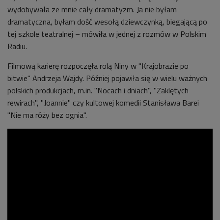
wydobywała ze mnie cały dramatyzm. Ja nie byłam
dramatyczna, byłam dość wesołą dziewczynką, biegającą po
tej szkole teatralnej – mówiła w jednej z rozmów w Polskim
Radiu.
Filmową karierę rozpoczęła rolą Niny w "Krajobrazie po
bitwie" Andrzeja Wajdy. Później pojawiła się w wielu ważnych
polskich produkcjach, m.in. "Nocach i dniach", "Zaklętych
rewirach", "Joannie" czy kultowej komedii Stanisława Barei
"Nie ma róży bez ognia".