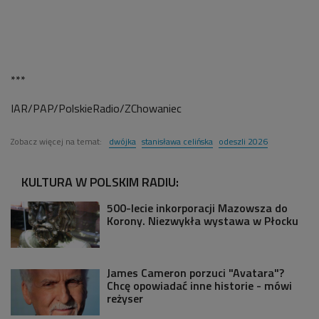
***
IAR/PAP/PolskieRadio/ZChowaniec
Zobacz więcej na temat:
dwójka
stanisława celińska
odeszli 2026
KULTURA W POLSKIM RADIU:
500-lecie inkorporacji Mazowsza do
Korony. Niezwykła wystawa w Płocku
James Cameron porzuci "Avatara"?
Chcę opowiadać inne historie - mówi
reżyser