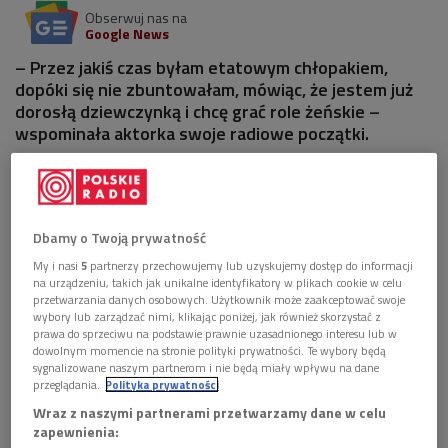
Obserwuj nas na
Google News
– Przez jakiś czas byłam etatowym chłopakiem,
dopóki się nie zbuntowałam, mówiąc, że jestem już
dorosłą dziewczynką i chcę grać role żeńskie –
wspominała aktorka swoje radiowe początki.
1 plik
AUDIO


28'56
Dbamy o Twoją prywatność
Rozmowa ze Stanisławą Celińską i Henrykiem
My i nasi
5
partnerzy przechowujemy lub uzyskujemy dostęp do informacji
Talarem, laureatami Wielkiej Nagrody Festiwalu
na urządzeniu, takich jak unikalne identyfikatory w plikach cookie w celu
"Dwa Teatry" (Notatnik Dwójki)
przetwarzania danych osobowych. Użytkownik może zaakceptować swoje
wybory lub zarządzać nimi, klikając poniżej, jak również skorzystać z
prawa do sprzeciwu na podstawie prawnie uzasadnionego interesu lub w
dowolnym momencie na stronie polityki prywatności. Te wybory będą
sygnalizowane naszym partnerom i nie będą miały wpływu na dane
przeglądania.
Polityka prywatności
Wraz z naszymi partnerami przetwarzamy dane w celu
zapewnienia: