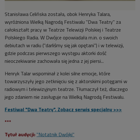
Stanisława Celińska została, obok Henryka Talara,
wyróżniona Wielką Nagrodą Festiwalu "Dwa Teatry" za
całokształt pracy w Teatrze Telewizji Polskiej i Teatrze
Polskiego Radia. W Dwójce opowiadała m.in. o swoich
debiutach w radiu ("darliśmy się jak opętani") i w telewizji,
gdzie podczas pierwszego występu aktorki dość
nieoczekiwanie zachowała się jedna z jej piersi...
Henryk Talar wspominał z kolei silne emocje, które
towarzyszyły jego zetknięciu się z aktorskimi potęgami w
radiowym i telewizyjnym teatrze. Tłumaczył też, dlaczego
jego zdaniem nie zasługuje na Wielką Nagrodą Festiwalu.
Festiwal "Dwa Teatry". Zobacz serwis specjalny >>>
***
Tytuł audycji:
"Notatnik Dwójki"