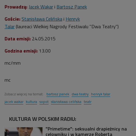
Prowadzą:
Jacek Wakar
i
Bartosz Panek
Goście:
Stanisława Celińska
i
Henryk
Talar
(laureaci Wielkiej Nagrody Festiwalu "Dwa Teatry")
Data emisji:
24.05.2015
Godzina emisji:
13.00
mc/mm
mc
Zobacz więcej na temat:
bartosz panek
dwa teatry
henryk talar
jacek wakar
kultura
sopot
stanisława celińska
teatr
KULTURA W POLSKIM RADIU:
"Primetime": seksualni drapieżnicy na
celowniku i w kamerze Roberta