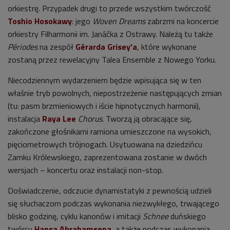
orkiestrę. Przypadek drugi to przede wszystkim twórczość
Toshio Hosokawy
: jego
Woven Dreams
zabrzmi na koncercie
orkiestry Filharmonii im. Janáčka z Ostrawy. Należą tu także
Périodes
na zespół
Gérarda Grisey’a
, które wykonane
zostaną przez rewelacyjny Talea Ensemble z Nowego Yorku.
Niecodziennym wydarzeniem będzie wpisująca się w ten
właśnie tryb powolnych, niepostrzeżenie następujących zmian
(tu: pasm brzmieniowych i iście hipnotycznych harmonii),
instalacja
Raya Lee
Chorus
. Tworzą ją obracające się,
zakończone głośnikami ramiona umieszczone na wysokich,
pięciometrowych trójnogach. Usytuowana na dziedzińcu
Zamku Królewskiego, zaprezentowana zostanie w dwóch
wersjach – koncertu oraz instalacji non-stop.
Doświadczenie, odczucie dynamistatyki z pewnością udzieli
się słuchaczom podczas wykonania niezwykłego, trwającego
blisko godzinę, cyklu kanonów i imitacji
Schnee
duńskiego
twórcy
Hansa Abrahamsena
, a także podczas wykonania