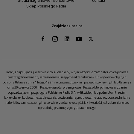
Studia nagraniowe i koncertowe
Kontakt
Sklep Polskiego Radia
Znajdziesz nas na
Treści, znajdujące się w serwisie polskieradio.pl, w tym wszystkie materiały i ich części oraz
poszczególne elementy samego serwisu mają charakter utworów lub wytworów objętych
ochroną Ustawy z dnia 4 lutego 1994 r. o prawie autorskim i prawach pokrewnych lub Ustawy z
dnia 30 czerwca 2000 r. Prawo własności przemysłowej. Prawa o których mowa w zdaniu
poprzedzającym przysługują Polskiemu Radiu S.A. w likwidacji lub podmiotom trzecim.
Jakiekolwiek kopiowanie, zapisywanie, powielanie, reprodukowanie oraz rozpowszechnianie
materiałów zamieszczonych w serwisie, zarówno w części, jak i w całości jest zabronione bez
uprzedniej pisemnej zgody uprawnionego.