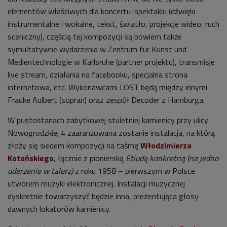
elementów właściwych dla koncertu-spektaklu (dźwięki
instrumentalne i wokalne, tekst, światło, projekcje wideo, ruch
sceniczny), częścią tej kompozycji są bowiem także
symultatywne wydarzenia w Zentrum für Kunst und
Medientechnologie w Karlsruhe (partner projektu), transmisje
live stream, działania na facebooku, specjalna strona
internetowa, etc. Wykonawcami LOST będą między innymi
Frauke Aulbert (sopran) oraz zespół Decoder z Hamburga.
W pustostanach zabytkowej stuletniej kamienicy przy ulicy
Nowogrodzkiej 4 zaaranżowana zostanie instalacja, na którą
złoży się siedem kompozycji na taśmę
Włodzimierza
Kotońskiego
, łącznie z pionierską
Etiudą konkretną (na jedno
uderzenie w talerz)
z roku 1958 – pierwszym w Polsce
utworem muzyki elektronicznej. Instalacji muzycznej
dyskretnie towarzyszyć będzie inna, prezentująca głosy
dawnych lokatorów kamienicy.