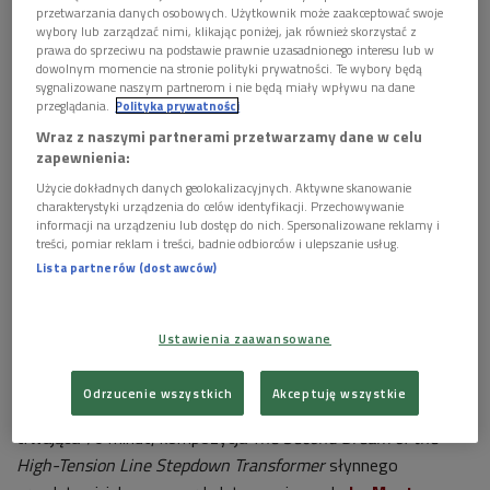
Właśnie tak – niezmienna zmiana. A więc –
przetwarzania danych osobowych. Użytkownik może zaakceptować swoje
DYNAMISTATYKA! Pozostaje się lekko oszołomionym, w
wybory lub zarządzać nimi, klikając poniżej, jak również skorzystać z
prawa do sprzeciwu na podstawie prawnie uzasadnionego interesu lub w
niezdefiniowanym stanie, w niewiedzy, czego właściwie
dowolnym momencie na stronie polityki prywatności. Te wybory będą
doświadczamy: ruchu czy spoczynku?
sygnalizowane naszym partnerom i nie będą miały wpływu na dane
przeglądania.
Polityka prywatności
Ta dziwna i tajemnicza sytuacja jest zjawiskiem dla muzyki
Wraz z naszymi partnerami przetwarzamy dane w celu
immanentnym, ale szczególnie w muzyce współczesnej
zapewnienia:
dochodzi do głosu jako przedmiot zabiegów kompozytora,
Użycie dokładnych danych geolokalizacyjnych. Aktywne skanowanie
charakterystyki urządzenia do celów identyfikacji. Przechowywanie
jego świadomej gry z czasem i percepcją słuchacza.
informacji na urządzeniu lub dostęp do nich. Spersonalizowane reklamy i
treści, pomiar reklam i treści, badnie odbiorców i ulepszanie usług.
Paradoks dynamistatyki ilustrują utwory składające się na
Lista partnerów (dostawców)
program 58. Festiwalu. W skrajnych przejawach jest to z
jednej strony muzyka „czasu zatrzymanego”, z drugiej –
muzyka „akcji”: pełna różnorodnych form ruchu,
Ustawienia zaawansowane
błyskawicznych zmian, gęsta od zdarzeń dźwiękowych.
Odrzucenie wszystkich
Akceptuję wszystkie
Do pierwszej kategorii należy przeznaczona na 8 trąbek,
trwająca 70 minut, kompozycja
The Second Dream of the
High-Tension Line Stepdown Transformer
słynnego