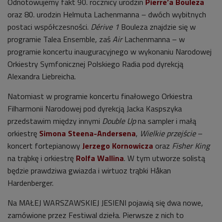
Odnotowujemy fakt 90. rocznicy urodzin
Pierre’a Bouleza
oraz 80. urodzin Helmuta Lachenmanna – dwóch wybitnych
postaci współczesności.
Dérive 1
Bouleza znajdzie się w
programie Talea Ensemble, zaś
Air
Lachenmanna – w
programie koncertu inauguracyjnego w wykonaniu Narodowej
Orkiestry Symfonicznej Polskiego Radia pod dyrekcją
Alexandra Liebreicha.
Natomiast w programie koncertu finałowego Orkiestra
Filharmonii Narodowej pod dyrekcją Jacka Kaspszyka
przedstawim między innymi
Double Up
na sampler i małą
orkiestrę
Simona Steena-Andersena
,
Wielkie przejście
–
koncert fortepianowy
Jerzego Kornowicza
oraz
Fisher King
na trąbkę i orkiestrę
Rolfa Wallina
. W tym utworze solistą
będzie prawdziwa gwiazda i wirtuoz trąbki Håkan
Hardenberger.
Na MAŁEJ WARSZAWSKIEJ JESIENI pojawią się dwa nowe,
zamówione przez Festiwal dzieła. Pierwsze z nich to