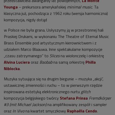
przedstawiciela awangardy lat powojennych,
La Monte
Younga
– prekursora amerykańskiej
minimal music
. Ta
klasyczna już, pochodząca z 1962 roku (wersja harmoniczna)
kompozycja, nigdy dotąd
w Polsce nie była grana. Usłyszymy ją w przestronnej hali
Praskiej Drukarni, w wykonaniu The Theatre of Eternal Music
Brass Ensemble pod artystycznym kierownictwem i z
udziałem Marco Blaauwa. Inne spektakularne kompozycje
„czasu zatrzymanego” to
Slices
na wiolonczelę i orkiestrę
Alvina Luciera
oraz
Baobab
na samą orkiestrę
Philla
Niblocka
.
Muzyka sytuująca się na drugim biegunie – muzyka „akcji”,
ustawicznej zmienności i ruchu – to w pierwszym rzędzie
inspirowana estetyką elektronicznego nurtu
glitch
kompozycja belgijskiego twórcy
Stefana Prinsa
Fremdkörper
#3 (mit Michael Jackson)
na amplifikowany zespół i sampler
oraz
In Vivo
na kwartet smyczkowy
Raphaёla Cendo
.