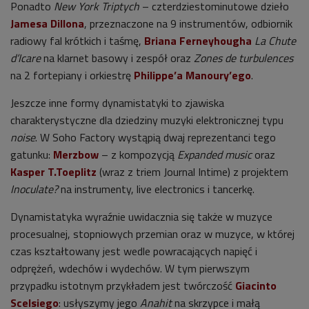
Ponadto
New York Triptych
– czterdziestominutowe dzieło
Jamesa Dillona
, przeznaczone na 9 instrumentów, odbiornik
radiowy fal krótkich i taśmę,
Briana Ferneyhougha
La Chute
d’Icare
na klarnet basowy i zespół oraz
Zones de turbulences
na 2 fortepiany i orkiestrę
Philippe’a Manoury’ego
.
Jeszcze inne formy dynamistatyki to zjawiska
charakterystyczne dla dziedziny muzyki elektronicznej typu
noise
. W Soho Factory wystąpią dwaj reprezentanci tego
gatunku:
Merzbow
– z kompozycją
Expanded music
oraz
Kasper T.Toeplitz
(wraz z triem Journal Intime) z projektem
Inoculate?
na instrumenty, live electronics i tancerkę.
Dynamistatyka wyraźnie uwidacznia się także w muzyce
procesualnej, stopniowych przemian oraz w muzyce, w której
czas kształtowany jest wedle powracających napięć i
odprężeń, wdechów i wydechów. W tym pierwszym
przypadku istotnym przykładem jest twórczość
Giacinto
Scelsiego
: usłyszymy jego
Anahit
na skrzypce i małą