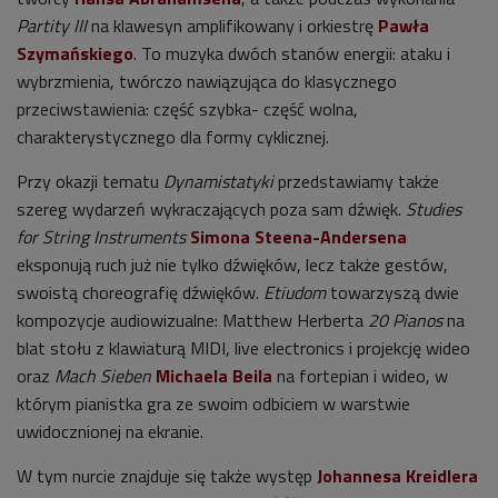
Partity III
na klawesyn amplifikowany i orkiestrę
Pawła
Szymańskiego
. To muzyka dwóch stanów energii: ataku i
wybrzmienia, twórczo nawiązująca do klasycznego
przeciwstawienia: część szybka- część wolna,
charakterystycznego dla formy cyklicznej.
Przy okazji tematu
Dynamistatyki
przedstawiamy także
szereg wydarzeń wykraczających poza sam dźwięk.
Studies
for String Instruments
Simona Steena-Andersena
eksponują ruch już nie tylko dźwięków, lecz także gestów,
swoistą choreografię dźwięków.
Etiudom
towarzyszą dwie
kompozycje audiowizualne: Matthew Herberta
20 Pianos
na
blat stołu z klawiaturą MIDI, live electronics i projekcję wideo
oraz
Mach Sieben
Michaela Beila
na fortepian i wideo, w
którym pianistka gra ze swoim odbiciem w warstwie
uwidocznionej na ekranie.
W tym nurcie znajduje się także występ
Johannesa Kreidlera