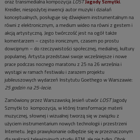
oraz transmedialna kompozycja
LOST
Jagody Szmytki
.
Kreidler, niespożytej inwencji autor muzyki i działań
konceptualnych, posługuje się dźwiękiem instrumentalnym na
równi z elektronicznym, a medium wideo na równi z gestem i
akcją artystyczną. Jego twórczość jest na ogół także
komentarzem – często ironicznym, czasem po prostu
dowcipnym – do rzeczywistości społecznej, medialnej, kultury
popularnej. Artysta przedstawi swoje wcześniejsze i nowe
prace podczas nocnego maratonu z 25 na 26 września i
wystąpi w ramach festiwalu i zarazem projektu
jubileuszowych wydarzeń Instytutu Goethego w Warszawie:
25 godzin na 25-lecie
.
Zamówiony przez Warszawską Jesień utwór
LOST
Jagody
Szmytki to kompozycja, w której transformacje materii
muzycznej, słownej i wizualnej tworzą się w związku z
użyciem instrumentarium nowych technologii i przestrzeni
Internetu. Jego prawykonanie odbędzie się w przeznaczonym
dla realizacji telewizyjnych studiu ATM, ale nie tylko. Obok