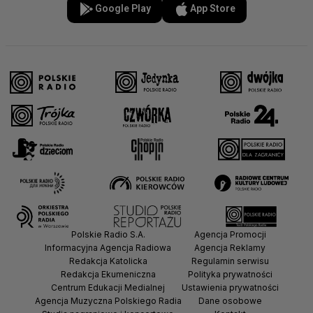
Google Play
App Store
Polskie Radio S.A.
Agencja Promocji
Informacyjna Agencja Radiowa
Agencja Reklamy
Redakcja Katolicka
Regulamin serwisu
Redakcja Ekumeniczna
Polityka prywatności
Centrum Edukacji Medialnej
Ustawienia prywatności
Agencja Muzyczna Polskiego Radia
Dane osobowe