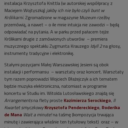
instalacja Krzysztofa Knittla (w autorskiej współpracy z
Maciejem Wojtyszką)
jakby ich nie było czyli bunt w
Królikarni
. Zgromadzone w magazynie Muzeum rzeźby
przemówią, a nawet – o ile mnie intuicja nie zawodzi – będą
odpowiadać na pytania. A w parku przed pałacem tejże
Królikarni drugie z zamówionych utworów – premiera
muzycznego spektaklu Zygmunta Krauzego
Idyll 2
na głosy,
instrumenty tradycyjne i elektronikę.
Stałymi pozycjami Małej Warszawskiej Jesieni są obok
instalacji i performansu – warsztaty oraz koncert. Warsztaty
tym razem poprowadzi Wojciech Błażejczyk a ich tematem
będzie muzyka elektroniczna, natomiast w programie
koncertu w Studiu im. Witolda Lutosławskiego znajdą się
Arrangements
na flety proste
Kazimierza Serockiego
,
II
Kwartet smyczkowy
Krzysztofa Pendereckiego
,
Roderika
de Mana
Wait a minute!
na taśmę (kompozycja trwająca
minutę i zawierająca właśnie ten tytułowy tekst) oraz – w