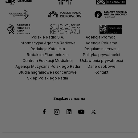
Polskie Radio S.A.
Agencja Promocji
Informacyjna Agencja Radiowa
Agencja Reklamy
Redakcja Katolicka
Regulamin serwisu
Redakcja Ekumeniczna
Polityka prywatności
Centrum Edukacji Medialnej
Ustawienia prywatności
Agencja Muzyczna Polskiego Radia
Dane osobowe
Studia nagraniowe i koncertowe
Kontakt
Sklep Polskiego Radia
Znajdziesz nas na