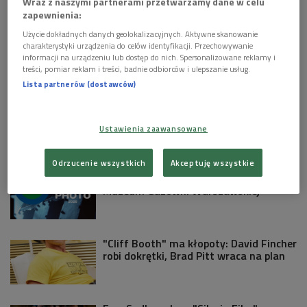
Constanzo – fortepian, Francesca Giomi i Damiana Meacci –
Wraz z naszymi partnerami przetwarzamy dane w celu
zapewnienia:
live electronics
Użycie dokładnych danych geolokalizacyjnych. Aktywne skanowanie
charakterystyki urządzenia do celów identyfikacji. Przechowywanie
Zobacz więcej na temat:
andrzej chłopecki
informacji na urządzeniu lub dostęp do nich. Spersonalizowane reklamy i
treści, pomiar reklam i treści, badnie odbiorców i ulepszanie usług.
Lista partnerów (dostawców)
KULTURA W POLSKIM RADIU:
Biżuteria, która staje się sztuką.
Mistrzowie powojennego jubilerstwa z
Ustawienia zaawansowane
Gliwic
Odrzucenie wszystkich
Akceptuję wszystkie
Grand Press Photo 2026 - wystawa w
Muzeum Gazowni Warszawskiej
"Cliff Booth" ma kłopoty: David Fincher
robi dokrętki, Brad Pitt wraca na plan