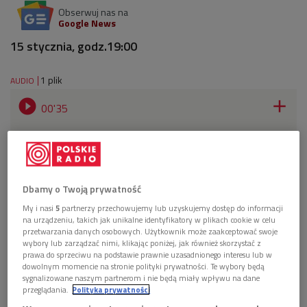
Obserwuj nas na
Google News
15 stycznia, godz.19:00
1 plik
AUDIO


00'35
Andrzej Chłopecki zaprasza na retransmisję z 51.
Festiwalu Muzyki Współczesnej "Warszawska Jesień"
Dbamy o Twoją prywatność
(20.09.2008).
My i nasi
5
partnerzy przechowujemy lub uzyskujemy dostęp do informacji
na urządzeniu, takich jak unikalne identyfikatory w plikach cookie w celu
W programie: utwory Hildy Paredes, Javiera Torres
przetwarzania danych osobowych. Użytkownik może zaakceptować swoje
wybory lub zarządzać nimi, klikając poniżej, jak również skorzystać z
Maldonado, Luciana Berio, Krzysztofa Wołka, Ramona
prawa do sprzeciwu na podstawie prawnie uzasadnionego interesu lub w
Lazkano i Iannisa Xenakisa,
dowolnym momencie na stronie polityki prywatności. Te wybory będą
sygnalizowane naszym partnerom i nie będą miały wpływu na dane
przeglądania.
Polityka prywatności
Wyk. Françoise Kubler – sopran, Maria Caroli – flety, Silvy