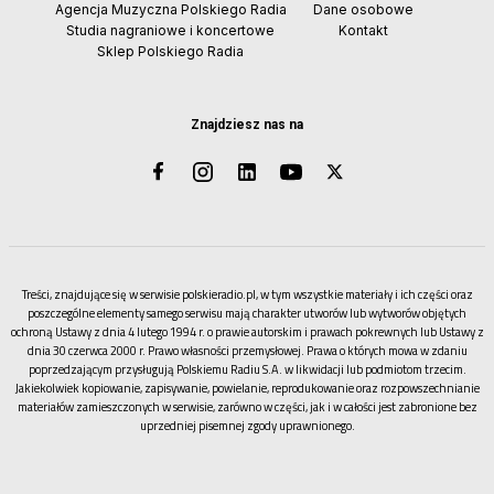
Agencja Muzyczna Polskiego Radia
Dane osobowe
Studia nagraniowe i koncertowe
Kontakt
Sklep Polskiego Radia
Znajdziesz nas na
Treści, znajdujące się w serwisie polskieradio.pl, w tym wszystkie materiały i ich części oraz
poszczególne elementy samego serwisu mają charakter utworów lub wytworów objętych
ochroną Ustawy z dnia 4 lutego 1994 r. o prawie autorskim i prawach pokrewnych lub Ustawy z
dnia 30 czerwca 2000 r. Prawo własności przemysłowej. Prawa o których mowa w zdaniu
poprzedzającym przysługują Polskiemu Radiu S.A. w likwidacji lub podmiotom trzecim.
Jakiekolwiek kopiowanie, zapisywanie, powielanie, reprodukowanie oraz rozpowszechnianie
materiałów zamieszczonych w serwisie, zarówno w części, jak i w całości jest zabronione bez
uprzedniej pisemnej zgody uprawnionego.