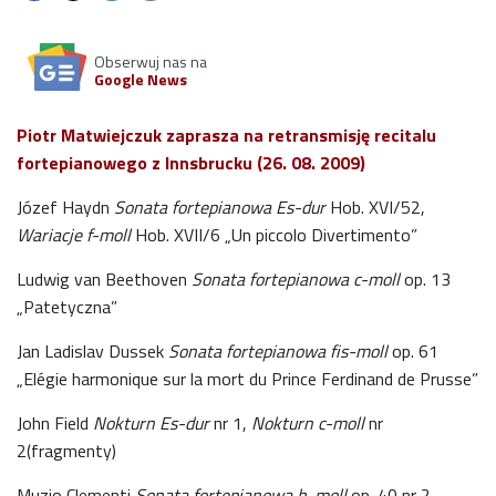
Obserwuj nas na
Google News
Piotr Matwiejczuk zaprasza na retransmisję recitalu
fortepianowego z Innsbrucku (26. 08. 2009)
Józef Haydn
Sonata fortepianowa Es-dur
Hob. XVI/52,
Wariacje f-moll
Hob. XVII/6 „Un piccolo Divertimento”
Ludwig van Beethoven
Sonata fortepianowa c-moll
op. 13
„Patetyczna”
Jan Ladislav Dussek
Sonata fortepianowa fis-moll
op. 61
„Elégie harmonique sur la mort du Prince Ferdinand de Prusse”
John Field
Nokturn Es-dur
nr 1,
Nokturn c-moll
nr
2(fragmenty)
Muzio Clementi
Sonata fortepianowa h-moll
op. 40 nr 2