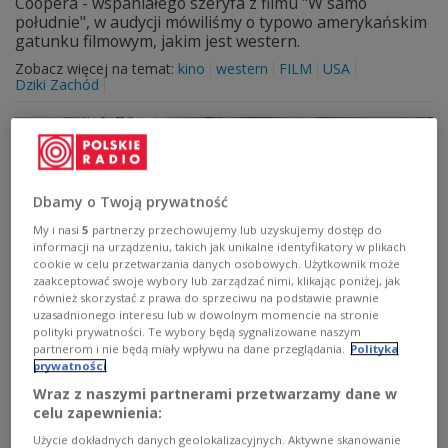
Coopera - wspaniałego szeryfa z filmu "W samo
południe", w audycji mówiliśmy o typowo amerykańskim
gatunku filmowym, jakim jest western.
Zobacz więcej na temat:
kino
western
FILM
USA
Dziki Zachód
Dbamy o Twoją prywatność
My i nasi
5
partnerzy przechowujemy lub uzyskujemy dostęp do
informacji na urządzeniu, takich jak unikalne identyfikatory w plikach
cookie w celu przetwarzania danych osobowych. Użytkownik może
zaakceptować swoje wybory lub zarządzać nimi, klikając poniżej, jak
również skorzystać z prawa do sprzeciwu na podstawie prawnie
uzasadnionego interesu lub w dowolnym momencie na stronie
polityki prywatności. Te wybory będą sygnalizowane naszym
Gary Cooper i Audrey Hepburn z
partnerom i nie będą miały wpływu na dane przeglądania.
Polityka
życzeniami dla Polaków
prywatności
Wraz z naszymi partnerami przetwarzamy dane w
– Jestem bardzo szczęśliwa, że mam możliwość przesłać
celu zapewnienia:
Państwu płynące z głębi serca życzenia z okazji świąt
Użycie dokładnych danych geolokalizacyjnych. Aktywne skanowanie
Bożego Narodzenia - mówiła Audrey Hepburn.