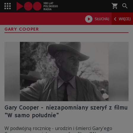
shopping_cart



SŁUCHAJ
WIĘCEJ

GARY COOPER
Gary Cooper - niezapomniany szeryf z filmu
"W samo południe"
W podwójną rocznicę - urodzin i śmierci Gary'ego