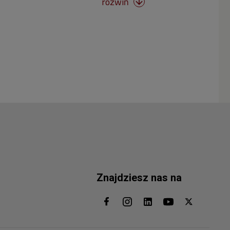
rozwiń

Znajdziesz nas na