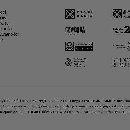
ocji
amy
rwisu
atności
ywatności
we
riały i ich części oraz poszczególne elementy samego serwisu mają charakter utwor
r. Prawo własności przemysłowej. Prawa o których mowa w zdaniu poprzedzającym pr
 rozpowszechnianie materiałów zamieszczonych w serwisie, zarówno w części, jak i