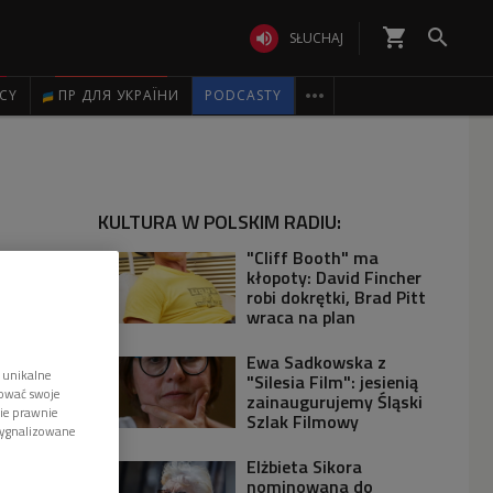
shopping_cart


SŁUCHAJ

ICY
ПР ДЛЯ УКРАЇНИ
PODCASTY
KULTURA W POLSKIM RADIU:
"Cliff Booth" ma
kłopoty: David Fincher
robi dokrętki, Brad Pitt
wraca na plan
Ewa Sadkowska z
 unikalne
"Silesia Film": jesienią
tować swoje
zainaugurujemy Śląski
wie prawnie
Szlak Filmowy
sygnalizowane
Elżbieta Sikora
nominowana do