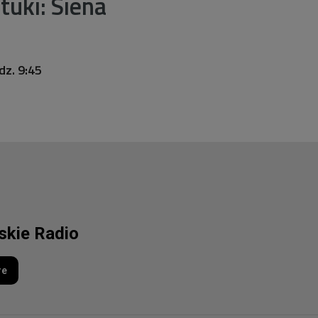
tuki: Siena
dz. 9:45
lskie Radio
re