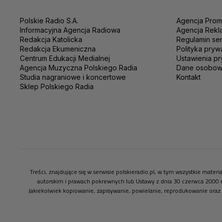
Polskie Radio S.A.
Agencja Prom
Informacyjna Agencja Radiowa
Agencja Rekl
Redakcja Katolicka
Regulamin se
Redakcja Ekumeniczna
Polityka pryw
Centrum Edukacji Medialnej
Ustawienia pr
Agencja Muzyczna Polskiego Radia
Dane osobo
Studia nagraniowe i koncertowe
Kontakt
Sklep Polskiego Radia
Treści, znajdujące się w serwisie polskieradio.pl, w tym wszystkie mate
autorskim i prawach pokrewnych lub Ustawy z dnia 30 czerwca 2000 
Jakiekolwiek kopiowanie, zapisywanie, powielanie, reprodukowanie oraz