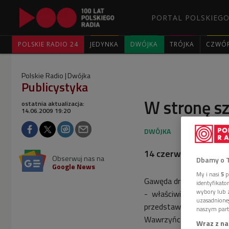
PORTAL POLSKIEGO
POLSKIE RADIO 24
JEDYNKA
DWÓJKA
TRÓJKA
CZWÓ
Polskie Radio
Dwójka
Publicystyka
W stronę sz
ostatnia aktualizacja:
14.06.2009 19:20
14 czerwca 2009, god
Obserwuj nas na
Dbamy o 
Google News
My i nasi
5
p
Gawęda dr Bożeny Fabian
identyfikat
wybory lub z
- właściwie D. di Tomma
uzasadnione
przedstawicieli renesan
naszym part
Wawrzyńca Wspaniałego,
Wraz z na