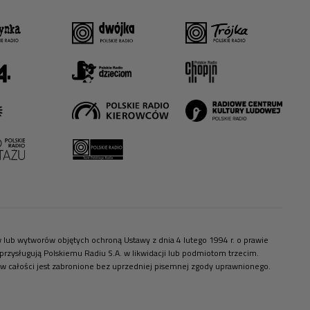
ów lub wytworów objętych ochroną Ustawy z dnia 4 lutego 1994 r. o prawie
zysługują Polskiemu Radiu S.A. w likwidacji lub podmiotom trzecim.
 w całości jest zabronione bez uprzedniej pisemnej zgody uprawnionego.