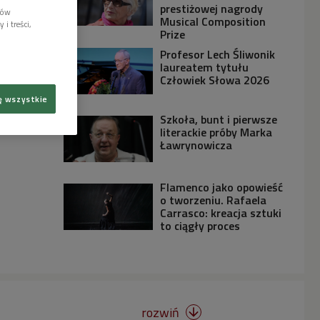
prestiżowej nagrody
lów
Musical Composition
i treści,
Prize
Profesor Lech Śliwonik
laureatem tytułu
Człowiek Słowa 2026
ę wszystkie
Szkoła, bunt i pierwsze
literackie próby Marka
Ławrynowicza
Flamenco jako opowieść
o tworzeniu. Rafaela
Carrasco: kreacja sztuki
to ciągły proces
rozwiń
