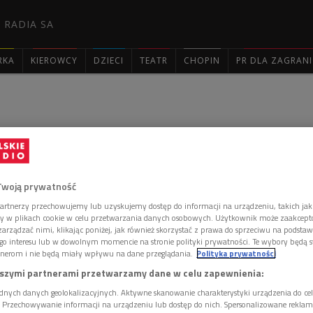
 RADIA SA
RKA
KIEROWCY
DZIECI
TEATR
CHOPIN
PR DLA ZAGRAN

eszłości: Edward Szczepanik
Twoją prywatność
artnerzy przechowujemy lub uzyskujemy dostęp do informacji na urządzeniu, takich jak
dz. 11:45
ory w plikach cookie w celu przetwarzania danych osobowych. Użytkownik może zaakcep
arządzać nimi, klikając poniżej, jak również skorzystać z prawa do sprzeciwu na podsta
go interesu lub w dowolnym momencie na stronie polityki prywatności. Te wybory będą 
olskiego na uchodźstwie.
nerom i nie będą miały wpływu na dane przeglądania.
Polityka prywatności
szymi partnerami przetwarzamy dane w celu zapewnienia:
więźniem sowieckich łagrów w Kozielsku i na Półwyspie
dnych danych geolokalizacyjnych. Aktywne skanowanie charakterystyki urządzenia do ce
i. Przechowywanie informacji na urządzeniu lub dostęp do nich. Spersonalizowane reklamy 