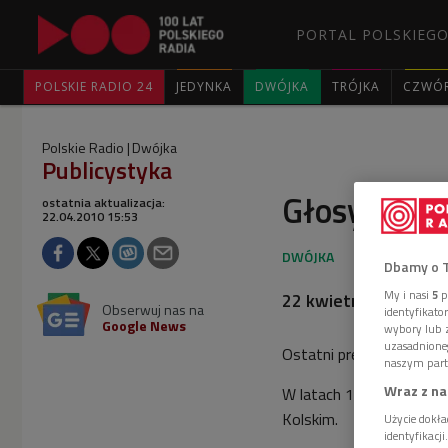
PORTAL POLSKIEGO
POLSKIE RADIO 24
JEDYNKA
DWÓJKA
TRÓJKA
CZWÓ
Polskie Radio
Dwójka
Publicystyka
Głosy z prz
ostatnia aktualizacja:
22.04.2010 15:53
Dbamy o 
My i nasi
5
p
22 kwietnia 2010, go
Obserwuj nas na
identyfikat
Google News
wybory lub z
uzasadnione
Ostatni premier Rządu P
naszym part
Wraz z na
W latach 1940-1942 był 
Kolskim.
Użycie dokła
identyfikacj