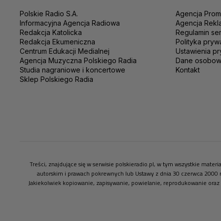
Polskie Radio S.A.
Agencja Prom
Informacyjna Agencja Radiowa
Agencja Rekl
Redakcja Katolicka
Regulamin se
Redakcja Ekumeniczna
Polityka pryw
Centrum Edukacji Medialnej
Ustawienia pr
Agencja Muzyczna Polskiego Radia
Dane osobo
Studia nagraniowe i koncertowe
Kontakt
Sklep Polskiego Radia
Treści, znajdujące się w serwisie polskieradio.pl, w tym wszystkie mate
autorskim i prawach pokrewnych lub Ustawy z dnia 30 czerwca 2000 
Jakiekolwiek kopiowanie, zapisywanie, powielanie, reprodukowanie oraz