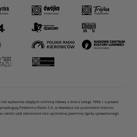
ów lub wytworów objętych ochroną Ustawy z dnia 4 lutego 1994 r. o prawie
zysługują Polskiemu Radiu S.A. w likwidacji lub podmiotom trzecim.
 w całości jest zabronione bez uprzedniej pisemnej zgody uprawnionego.