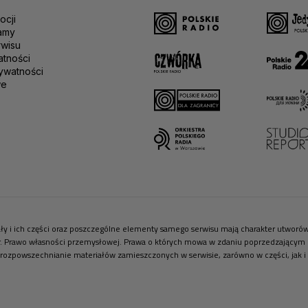
ocji
amy
rwisu
atności
ywatności
we
riały i ich części oraz poszczególne elementy samego serwisu mają charakter utwor
r. Prawo własności przemysłowej. Prawa o których mowa w zdaniu poprzedzającym pr
 rozpowszechnianie materiałów zamieszczonych w serwisie, zarówno w części, jak i