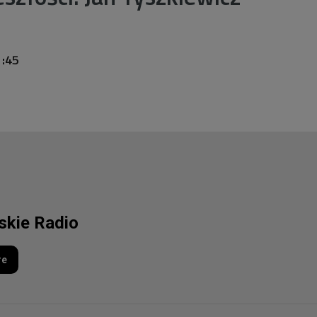
1:45
lskie Radio
re