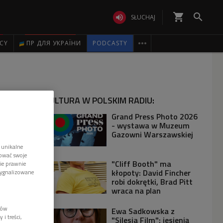
shopping_cart


SŁUCHAJ

ICY
ПР ДЛЯ УКРАЇНИ
PODCASTY
KULTURA W POLSKIM RADIU:
Grand Press Photo 2026
- wystawa w Muzeum
Gazowni Warszawskiej
 unikalne
tować swoje
"Cliff Booth" ma
wie prawnie
kłopoty: David Fincher
sygnalizowane
robi dokrętki, Brad Pitt
wraca na plan
lów
Ewa Sadkowska z
i treści,
"Silesia Film": jesienią