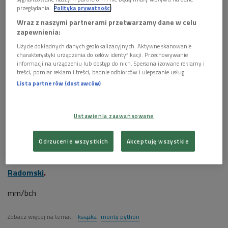
Czy ich pierwszy wspólny program telewizyjny "Latający Cyrk
przeglądania.
Polityka prywatności
Monty Pythona" był hitem od pierwszego odcinka, czy może
Wraz z naszymi partnerami przetwarzamy dane w celu
popularność przyszła powoli i w bólach? Na czym polega
zapewnienia:
specyfika ich humoru i jak ma się ona do przyzwyczajeń
Użycie dokładnych danych geolokalizacyjnych. Aktywne skanowanie
polskiego widza? Porozmawiamy o tym - w kontekście
charakterystyki urządzenia do celów identyfikacji. Przechowywanie
informacji na urządzeniu lub dostęp do nich. Spersonalizowane reklamy i
niedawno wydanej po polsku książki "Monty Python według
treści, pomiar reklam i treści, badnie odbiorców i ulepszanie usług.
Monty Pythona" - z Michałem Sufinem z Klubu
Lista partnerów (dostawców)
Komediowego i z prof. Dorotą Babilas z Wydziału Anglistyki
UW.
Ustawienia zaawansowane
***
Odrzucenie wszystkich
Akceptuję wszystkie
Na audycję
"Notatnik Dwójki"
zapraszamy we wtorek
(12.01) w godz. 13.00-13.30. Program poprowadzi
Kamil
Radomski
.
mm/bch
Zobacz więcej na temat:
książka
monty python