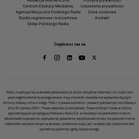
Redakcja Ekumeniczna
Polityka prywatności
Centrum Edukacji Medialnej
Ustawienia prywatności
Agencja Muzyczna Polskiego Radia
Dane osobowe
Studia nagraniowe i koncertowe
Kontakt
Sklep Polskiego Radia
Znajdziesz nas na
Treści, znajdujące się w serwisie polskieradio.pl, w tym wszystkie materiały i ich części oraz
poszczególne elementy samego serwisu mają charakter utworów lub wytworów objętych
ochroną Ustawy z dnia 4 lutego 1994 r. o prawie autorskim i prawach pokrewnych lub Ustawy z
dnia 30 czerwca 2000 r. Prawo własności przemysłowej. Prawa o których mowa w zdaniu
poprzedzającym przysługują Polskiemu Radiu S.A. w likwidacji lub podmiotom trzecim.
Jakiekolwiek kopiowanie, zapisywanie, powielanie, reprodukowanie oraz rozpowszechnianie
materiałów zamieszczonych w serwisie, zarówno w części, jak i w całości jest zabronione bez
uprzedniej pisemnej zgody uprawnionego.