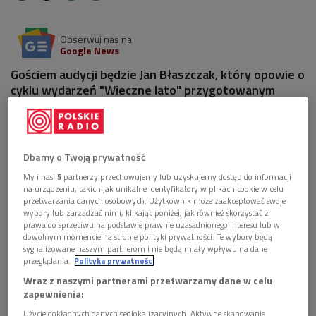
Obserwuj nas na
Google News
Gościem audycji będzie Jan Błaszczak, który opowie o
cyklu wydarzeń "Wieczne lato" przygotowanym
przez FINA.
Dbamy o Twoją prywatność
My i nasi
5
partnerzy przechowujemy lub uzyskujemy dostęp do informacji
na urządzeniu, takich jak unikalne identyfikatory w plikach cookie w celu
przetwarzania danych osobowych. Użytkownik może zaakceptować swoje
wybory lub zarządzać nimi, klikając poniżej, jak również skorzystać z
prawa do sprzeciwu na podstawie prawnie uzasadnionego interesu lub w
dowolnym momencie na stronie polityki prywatności. Te wybory będą
sygnalizowane naszym partnerom i nie będą miały wpływu na dane
przeglądania.
Polityka prywatności
Wraz z naszymi partnerami przetwarzamy dane w celu
zapewnienia:
Plansza cyklu "Wieczne lato"
Foto: materiały prom.
Użycie dokładnych danych geolokalizacyjnych. Aktywne skanowanie