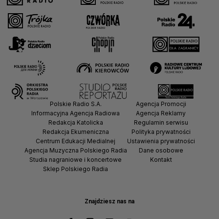
Polskie Radio S.A.
Agencja Promocji
Informacyjna Agencja Radiowa
Agencja Reklamy
Redakcja Katolicka
Regulamin serwisu
Redakcja Ekumeniczna
Polityka prywatności
Centrum Edukacji Medialnej
Ustawienia prywatności
Agencja Muzyczna Polskiego Radia
Dane osobowe
Studia nagraniowe i koncertowe
Kontakt
Sklep Polskiego Radia
Znajdziesz nas na