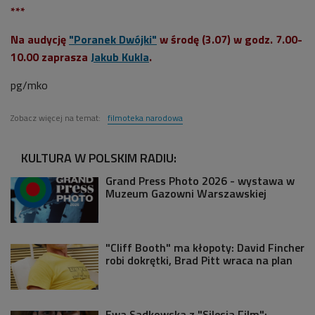
***
Na audycję
"Poranek Dwójki"
w środę (3.07) w godz. 7.00-
10.00 zaprasza
Jakub Kukla
.
pg/mko
Zobacz więcej na temat:
filmoteka narodowa
KULTURA W POLSKIM RADIU:
Grand Press Photo 2026 - wystawa w
Muzeum Gazowni Warszawskiej
"Cliff Booth" ma kłopoty: David Fincher
robi dokrętki, Brad Pitt wraca na plan
Ewa Sadkowska z "Silesia Film":