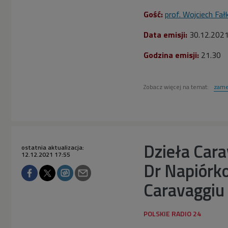
Gość:
prof. Wojciech Fał
Data emisji:
30
.12.202
Godzina emisji:
21.30
Zobacz więcej na temat:
zame
Dzieła Car
ostatnia aktualizacja:
12.12.2021 17:55
Dr Napiórk
Caravaggiu 