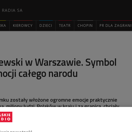
 RADIA SA
RKA
KIEROWCY
DZIECI
TEATR
CHOPIN
PR DLA ZAGRAN

ewski w Warszawie. Symbol
ocji całego narodu
amku zostały włożone ogromne emocje praktycznie
 miliony ludzi, Polaków w kraju i za granicą, chciały
 roku minęło pół wieku od rozpoczęcia odbudowy
 Warszawie. Z tej okazji wraz z prof. Wojciechem
aliśmy się m.in. nad tym, w jaki sposób przez
Twoją prywatność