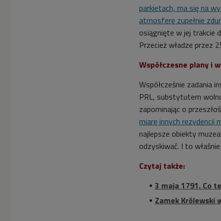
parkietach, ma się na wy
atmosferę zupełnie zdu
osiągnięte w jej trakcie 
Przecież władze przez 25
Współczesne plany i 
Współcześnie zadania ins
PRL, substytutem wolnoś
zapominając o przeszłoś
miarę innych rezydencji
najlepsze obiekty muzeal
odzyskiwać. I to właśnie
Czytaj także:
3 maja 1791. Co t
Zamek Królewski w