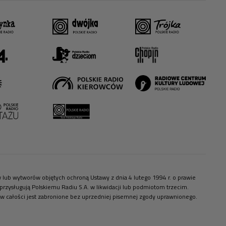
ów lub wytworów objętych ochroną Ustawy z dnia 4 lutego 1994 r. o prawie
zysługują Polskiemu Radiu S.A. w likwidacji lub podmiotom trzecim.
 w całości jest zabronione bez uprzedniej pisemnej zgody uprawnionego.