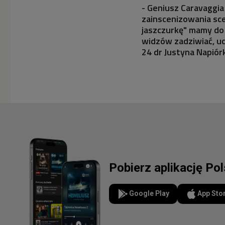
- Geniusz Caravaggia
zainscenizowania sce
jaszczurkę" mamy do 
widzów zadziwiać, u
24 dr Justyna Napiór
Pobierz aplikację Po
Google Play
App Sto