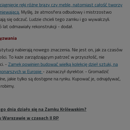
ciągnięcie ręki różne brązy czy meble, natomiast całość tworzy
miewającą.
Myślę, że atmosfera odbudowy i mistrzostwo
dają się odczuć. Ludzie chcieli tego zamku i go wywalczyli.
 lat odmawiały rekonstrukcji - dodał.
wyzwania
tytucji nabierają nowego znaczenia. Nie jest on, jak za czasów
ci. To każe zarządzającym patrzeć w przyszłość, nie
ci. -
Zamek powinien budować wielką kolekcję dzieł sztuki, na
 monarszych w Europie
- zaznaczył dyrektor. - Gromadzić
ne, jakie tylko są dostępne na rynku. Kupować je, odnajdywać,
 robimy.
ego dnia działo się na Zamku Królewskim?
 Warszawie w czasach II RP