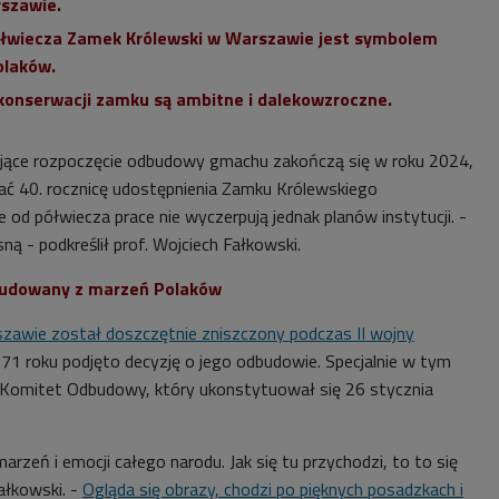
szawie.
ółwiecza Zamek Królewski w Warszawie jest symbolem
olaków.
konserwacji zamku są ambitne i dalekowzroczne.
ające rozpoczęcie odbudowy gmachu zakończą się w roku 2024,
ć 40. rocznicę udostępnienia Zamku Królewskiego
od półwiecza prace nie wyczerpują jednak planów instytucji. -
sną - podkreślił prof. Wojciech Fałkowski.
budowany z marzeń Polaków
zawie został doszczętnie zniszczony podczas II wojny
71 roku podjęto decyzję o jego odbudowie. Specjalnie w tym
 Komitet Odbudowy, który ukonstytuował się 26 stycznia
arzeń i emocji całego narodu. Jak się tu przychodzi, to to się
Fałkowski. -
Ogląda się obrazy, chodzi po pięknych posadzkach i