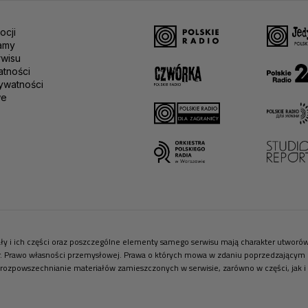
ocji
amy
rwisu
atności
ywatności
we
riały i ich części oraz poszczególne elementy samego serwisu mają charakter utwor
r. Prawo własności przemysłowej. Prawa o których mowa w zdaniu poprzedzającym pr
 rozpowszechnianie materiałów zamieszczonych w serwisie, zarówno w części, jak i