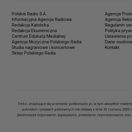
Polskie Radio S.A.
Agencja Prom
Informacyjna Agencja Radiowa
Agencja Rekl
Redakcja Katolicka
Regulamin se
Redakcja Ekumeniczna
Polityka pryw
Centrum Edukacji Medialnej
Ustawienia pr
Agencja Muzyczna Polskiego Radia
Dane osobo
Studia nagraniowe i koncertowe
Kontakt
Sklep Polskiego Radia
Treści, znajdujące się w serwisie polskieradio.pl, w tym wszystkie mate
autorskim i prawach pokrewnych lub Ustawy z dnia 30 czerwca 2000 
Jakiekolwiek kopiowanie, zapisywanie, powielanie, reprodukowanie oraz