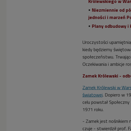
Królewskiego w War
Niezmiennie od p
jedności i marzeń P
Plany odbudowy i 
Uroczystości upamiętni
kiedy będziemy świętowa
społeczeństwu. Trwające 
Oczekiwania i ambicje ro
Zamek Królewski - od
Zamek Królewski w Wars
światowej
. D
opiero w 19
celu powstał Społeczny
1971 roku.
- Zamek jest nośnikiem m
czuje - stwierdził prof. 