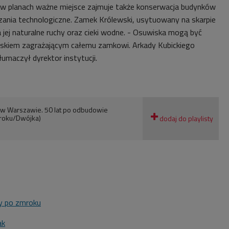
 w planach ważne miejsce zajmuje także konserwacja budynków
zania technologiczne. Zamek Królewski, usytuowany na skarpie
na jej naturalne ruchy oraz cieki wodne. - Osuwiska mogą być
iskiem zagrażającym całemu zamkowi. Arkady Kubickiego
tłumaczył dyrektor instytucji.
w Warszawie. 50 lat po odbudowie
roku/Dwójka)
 po zmroku
ak