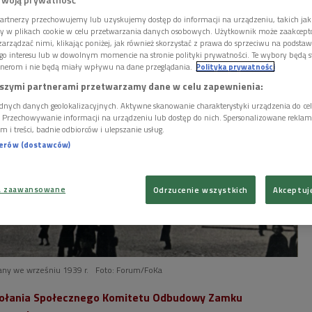
 lat zmieniło się znaczenie tego miejsca.
artnerzy przechowujemy lub uzyskujemy dostęp do informacji na urządzeniu, takich jak
ory w plikach cookie w celu przetwarzania danych osobowych. Użytkownik może zaakcep
arządzać nimi, klikając poniżej, jak również skorzystać z prawa do sprzeciwu na podsta
go interesu lub w dowolnym momencie na stronie polityki prywatności. Te wybory będą 
nerom i nie będą miały wpływu na dane przeglądania.
Polityka prywatności
szymi partnerami przetwarzamy dane w celu zapewnienia:
dnych danych geolokalizacyjnych. Aktywne skanowanie charakterystyki urządzenia do ce
i. Przechowywanie informacji na urządzeniu lub dostęp do nich. Spersonalizowane reklamy 
m i treści, badnie odbiorców i ulepszanie usług.
nerów (dostawców)
a zaawansowane
Odrzucenie wszystkich
Akceptuj
ny we wrześniu 1939 r.
Foto: Forum/FoKa
owołania Społecznego Komitetu Odbudowy Zamku