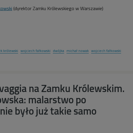
kowski
(dyrektor Zamku Królewskiego w Warszawie)
1
k królewski
wojciech fałkowski
dwójka
michał nowak
wojciech fałkowski
avaggia na Zamku Królewskim.
owska: malarstwo po
nie było już takie samo