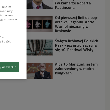
i w kamerze Roberta
Pattinsona
 unikalne
tować swoje
wie prawnie
Od pierwszej linii do pop-
sygnalizowane
artowej legendy. Andy
Warhol nieznany w
Krakowie
lów
Święto Królowej Polskich
i treści,
Rzek - już jutro zaczyna
się 10. Festiwal Wisły
Alberto Manguel: jestem
ę wszystkie
zakorzeniony w moich
książkach