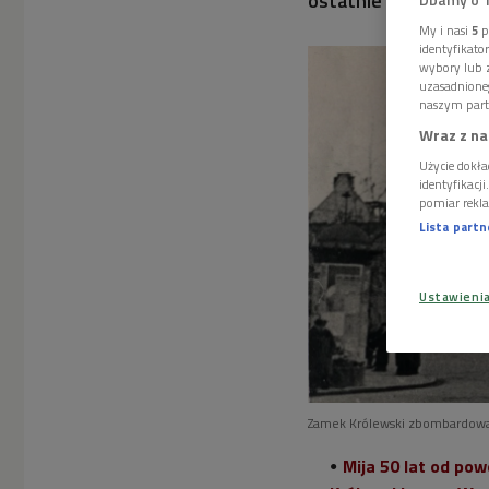
ostatnie pięćdziesiąt
My i nasi
5
p
identyfikat
wybory lub z
uzasadnione
naszym part
Wraz z na
Użycie dokła
identyfikacj
pomiar rekla
Lista part
Ustawieni
Zamek Królewski zbombardowa
Mija 50 lat od p