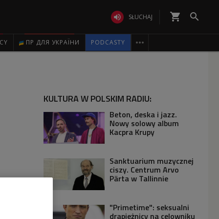
shopping_cart


SŁUCHAJ

ICY
ПР ДЛЯ УКРАЇНИ
PODCASTY
KULTURA W POLSKIM RADIU:
Beton, deska i jazz.
Nowy solowy album
Kacpra Krupy
Sanktuarium muzycznej
ciszy. Centrum Arvo
Pärta w Tallinnie
"Primetime": seksualni
drapieżnicy na celowniku