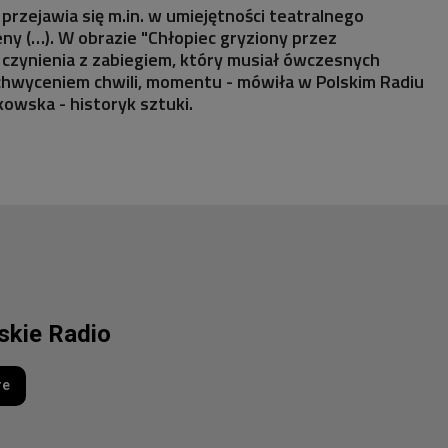
 przejawia się m.in. w umiejętności teatralnego
ny (…). W obrazie "Chłopiec gryziony przez
czynienia z zabiegiem, który musiał ówczesnych
chwyceniem chwili, momentu - mówiła w Polskim Radiu
kowska - historyk sztuki.
lskie Radio
re