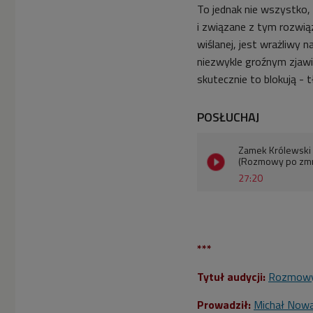
To jednak nie wszystko,
i związane z tym rozwią
wiślanej, jest wrażliwy 
niezwykle groźnym zjaw
skutecznie to blokują - 
POSŁUCHAJ
Zamek Królewski 
(Rozmowy po zm
27:20
***
Tytuł audycji:
Rozmowy
Prowadził:
Michał Now