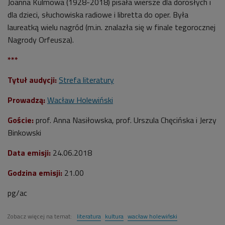
Joanna Kulmowa (1928-2018) pisała wiersze dla dorosłych i
dla dzieci, słuchowiska radiowe i libretta do oper. Była
laureatką wielu nagród (m.in. znalazła się w finale tegorocznej
Nagrody Orfeusza).
***
Tytuł audycji:
Strefa literatury
Prowadzą:
Wacław Holewiński
Goście:
prof. Anna Nasiłowska, prof. Urszula Chęcińska i Jerzy
Binkowski
Data emisji:
24.06.2018
Godzina emisji:
21.00
pg/ac
Zobacz więcej na temat:
literatura
kultura
wacław holewiński