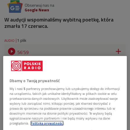
Obserwuj nas na
Google News
W audycji wspominaliśmy wybitną poetkę, która
zmarła 17 czerwca.
1 plik
AUDIO


56'59
Joanna Kulmowa. Życie bardzo twórcze (Strefa
literatury/Dwójka)
Dbamy o Twoją prywatność
My i nasi
5
partnerzy przechowujemy lub uzyskujemy dostęp do informacji
na urządzeniu, takich jak unikalne identyfikatory w plikach cookie w celu
przetwarzania danych osobowych. Użytkownik może zaakceptować swoje
wybory lub zarządzać nimi, klikając poniżej, jak również skorzystać z
prawa do sprzeciwu na podstawie prawnie uzasadnionego interesu lub w
dowolnym momencie na stronie polityki prywatności. Te wybory będą
sygnalizowane naszym partnerom i nie będą miały wpływu na dane
przeglądania.
Polityka prywatności