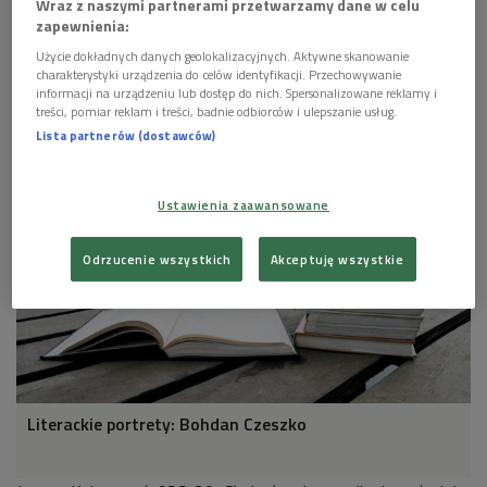
Wraz z naszymi partnerami przetwarzamy dane w celu
zapewnienia:
Użycie dokładnych danych geolokalizacyjnych. Aktywne skanowanie
charakterystyki urządzenia do celów identyfikacji. Przechowywanie
informacji na urządzeniu lub dostęp do nich. Spersonalizowane reklamy i
Joanna Kulmowa
Foto: Maciej Kłoś/PAP
treści, pomiar reklam i treści, badnie odbiorców i ulepszanie usług.
Lista partnerów (dostawców)
Ustawienia zaawansowane
Odrzucenie wszystkich
Akceptuję wszystkie
Literackie portrety: Bohdan Czeszko