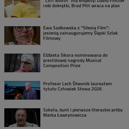
"Cliff Booth" ma kłopoty: David Fincher
robi dokrętki, Brad Pitt wraca na plan
Ewa Sadkowska z "Silesia Film":
jesienią zainaugurujemy Śląski Szlak
Filmowy
Elżbieta Sikora nominowana do
prestiżowej nagrody Musical
Composition Prize
Profesor Lech Śliwonik laureatem
tytułu Człowiek Słowa 2026
Szkoła, bunt i pierwsze literackie próby
Marka Ławrynowicza