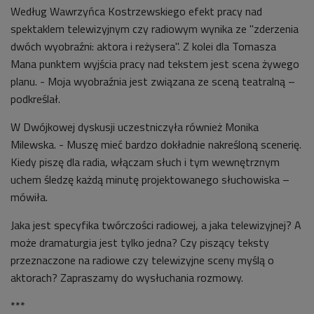
Według Wawrzyńca Kostrzewskiego efekt pracy nad
spektaklem telewizyjnym czy radiowym wynika ze "zderzenia
dwóch wyobraźni: aktora i reżysera". Z kolei dla Tomasza
Mana punktem wyjścia pracy nad tekstem jest scena żywego
planu. - Moja wyobraźnia jest związana ze sceną teatralną –
podkreślał.
W Dwójkowej dyskusji uczestniczyła również Monika
Milewska. - Muszę mieć bardzo dokładnie nakreśloną scenerię.
Kiedy piszę dla radia, włączam słuch i tym wewnętrznym
uchem śledzę każdą minutę projektowanego słuchowiska –
mówiła.
Jaka jest specyfika twórczości radiowej, a jaka telewizyjnej? A
może dramaturgia jest tylko jedna? Czy piszący teksty
przeznaczone na radiowe czy telewizyjne sceny myślą o
aktorach? Zapraszamy do wysłuchania rozmowy.
***