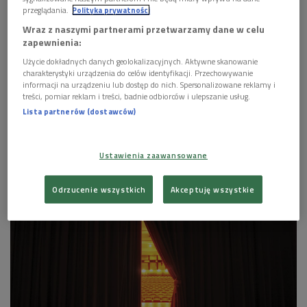
przeglądania.
Polityka prywatności
Wraz z naszymi partnerami przetwarzamy dane w celu
zapewnienia:
Użycie dokładnych danych geolokalizacyjnych. Aktywne skanowanie
charakterystyki urządzenia do celów identyfikacji. Przechowywanie
informacji na urządzeniu lub dostęp do nich. Spersonalizowane reklamy i
treści, pomiar reklam i treści, badnie odbiorców i ulepszanie usług.
Lista partnerów (dostawców)
Adam Ferency, Agata Kulesza, Robert Majewski, Ewa Bułhak. Nagranie
radiowej adaptacji sztuki Magdaleny Miecznickiej "Cudze meble" w
Ustawienia zaawansowane
opracowaniu i reżyserii Wawrzyńca Kostrzewskiego
Foto: Grzegorz Śledź/PR2
Odrzucenie wszystkich
Akceptuję wszystkie