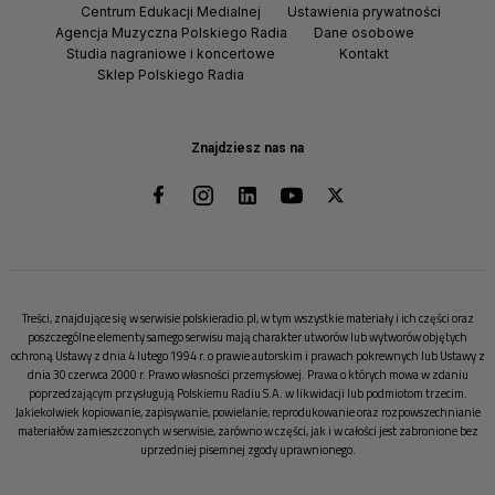
Centrum Edukacji Medialnej
Ustawienia prywatności
Agencja Muzyczna Polskiego Radia
Dane osobowe
Studia nagraniowe i koncertowe
Kontakt
Sklep Polskiego Radia
Znajdziesz nas na
Treści, znajdujące się w serwisie polskieradio.pl, w tym wszystkie materiały i ich części oraz
poszczególne elementy samego serwisu mają charakter utworów lub wytworów objętych
ochroną Ustawy z dnia 4 lutego 1994 r. o prawie autorskim i prawach pokrewnych lub Ustawy z
dnia 30 czerwca 2000 r. Prawo własności przemysłowej. Prawa o których mowa w zdaniu
poprzedzającym przysługują Polskiemu Radiu S.A. w likwidacji lub podmiotom trzecim.
Jakiekolwiek kopiowanie, zapisywanie, powielanie, reprodukowanie oraz rozpowszechnianie
materiałów zamieszczonych w serwisie, zarówno w części, jak i w całości jest zabronione bez
uprzedniej pisemnej zgody uprawnionego.