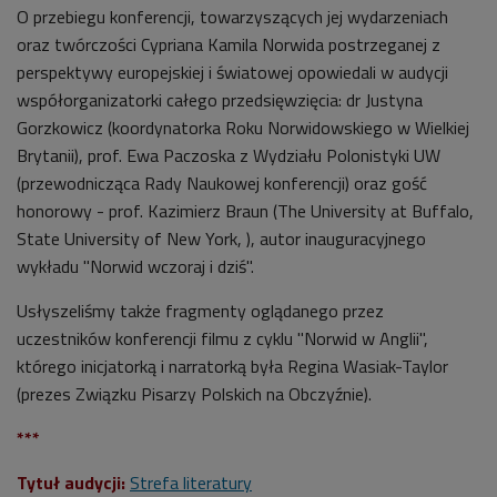
O przebiegu konferencji, towarzyszących jej wydarzeniach
oraz twórczości Cypriana Kamila Norwida postrzeganej z
perspektywy europejskiej i światowej opowiedali w audycji
współorganizatorki całego przedsięwzięcia: dr Justyna
Gorzkowicz (koordynatorka Roku Norwidowskiego w Wielkiej
Brytanii), prof. Ewa Paczoska z Wydziału Polonistyki UW
(przewodnicząca Rady Naukowej konferencji) oraz gość
honorowy - prof. Kazimierz Braun (The University at Buffalo,
State University of New York, ), autor inauguracyjnego
wykładu "Norwid wczoraj i dziś". ​
Usłyszeliśmy także fragmenty oglądanego przez
uczestników konferencji filmu z cyklu "Norwid w Anglii",
którego inicjatorką i narratorką była Regina Wasiak-Taylor
(prezes Związku Pisarzy Polskich na Obczyźnie).
***
Tytuł audycji:
Strefa literatury