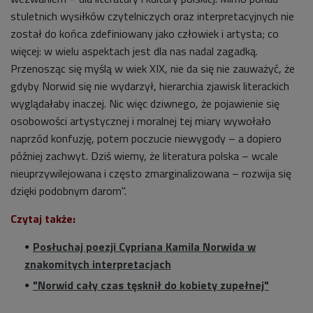
stuletnich wysiłków czytelniczych oraz interpretacyjnych nie
został do końca zdefiniowany jako człowiek i artysta; co
więcej: w wielu aspektach jest dla nas nadal zagadką.
Przenosząc się myślą w wiek XIX, nie da się nie zauważyć, że
gdyby Norwid się nie wydarzył, hierarchia zjawisk literackich
wyglądałaby inaczej. Nic więc dziwnego, że pojawienie się
osobowości artystycznej i moralnej tej miary wywołało
naprzód konfuzję, potem poczucie niewygody – a dopiero
później zachwyt. Dziś wiemy, że literatura polska – wcale
nieuprzywilejowana i często zmarginalizowana – rozwija się
dzięki podobnym darom".
Czytaj także:
Posłuchaj poezji Cypriana Kamila Norwida w
znakomitych interpretacjach
"Norwid cały czas tęsknił do kobiety zupełnej"