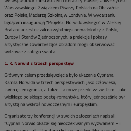
we współpracy z Instytutem Literatury Polskiej Uniwersytetu
Warszawskiego, Związkiem Pisarzy Polskich na Obczyźnie
oraz Polską Macierzą Szkolną w Londynie. W wydarzeniu
będącym inauguracją "Projektu Norwidowskiego" w Wielkiej
Brytanii uczestniczyli najwybitniejsi norwidolodzy z Polski,
Europy i Stanów Zjednoczonych, a prelekcje i pokazy
artystyczne towarzyszące obradom mogli obserwować
widzowie z całego świata.
C. K. Norwid z trzech perspektyw
Głównym celem przedsięwzięcia było ukazanie Cypriana
Kamila Norwida w trzech perspektywach: jako człowieka,
twórcę i emigranta, a także - a może przede wszystkim - jako
wielkiego polskiego poetę-romantyka, który jednocześnie był
artystą na wskroś nowoczesnym i europejskim.
Organizatorzy konferencji w swoich założeniach napisali:
"Cyprian Norwid okazał się nieoczekiwanym wyzwaniem – i
wezwaniem – dla literatury i kultury polskiej. Mimo ponad