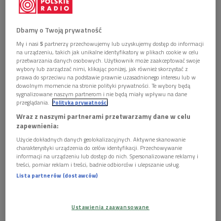
Dbamy o Twoją prywatność
My i nasi
5
partnerzy przechowujemy lub uzyskujemy dostęp do informacji
na urządzeniu, takich jak unikalne identyfikatory w plikach cookie w celu
przetwarzania danych osobowych. Użytkownik może zaakceptować swoje
zdj. ilustracyjne
Foto: Shutterstock/Brian A Jackson
wybory lub zarządzać nimi, klikając poniżej, jak również skorzystać z
prawa do sprzeciwu na podstawie prawnie uzasadnionego interesu lub w
dowolnym momencie na stronie polityki prywatności. Te wybory będą
POSŁUCHAJ
sygnalizowane naszym partnerom i nie będą miały wpływu na dane
przeglądania.
Polityka prywatności
Norwid - emigrant i Europejczyk w oczach uczestników
Wraz z naszymi partnerami przetwarzamy dane w celu
międzynarodowej konferencji (Strefa literatury/Dwójka)
zapewnienia:
27:15
Użycie dokładnych danych geolokalizacyjnych. Aktywne skanowanie
charakterystyki urządzenia do celów identyfikacji. Przechowywanie
informacji na urządzeniu lub dostęp do nich. Spersonalizowane reklamy i
treści, pomiar reklam i treści, badnie odbiorców i ulepszanie usług.
Lista partnerów (dostawców)
Ustawienia zaawansowane