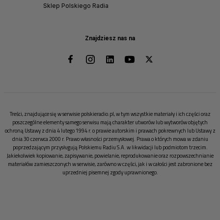
Sklep Polskiego Radia
Znajdziesz nas na
Treści, znajdujące się w serwisie polskieradio.pl, w tym wszystkie materiały i ich części oraz
poszczególne elementy samego serwisu mają charakter utworów lub wytworów objętych
ochroną Ustawy z dnia 4 lutego 1994 r. o prawie autorskim i prawach pokrewnych lub Ustawy z
dnia 30 czerwca 2000 r. Prawo własności przemysłowej. Prawa o których mowa w zdaniu
poprzedzającym przysługują Polskiemu Radiu S.A. w likwidacji lub podmiotom trzecim.
Jakiekolwiek kopiowanie, zapisywanie, powielanie, reprodukowanie oraz rozpowszechnianie
materiałów zamieszczonych w serwisie, zarówno w części, jak i w całości jest zabronione bez
uprzedniej pisemnej zgody uprawnionego.