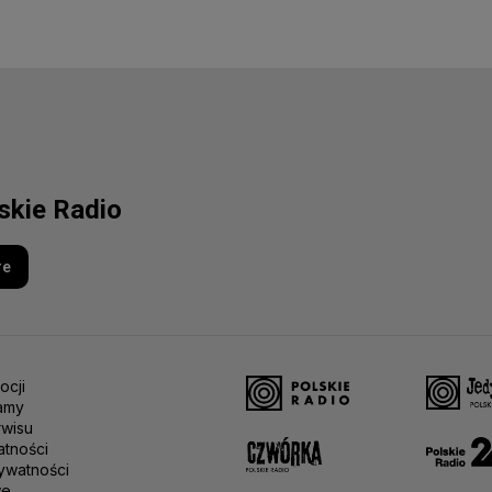
lskie Radio
re
ocji
amy
rwisu
atności
ywatności
we