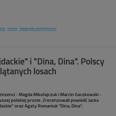
atura
dwójka
małgorzata szymankiewicz
jdackie" i "Dina, Dina". Polscy
plątanych losach
cenzenci - Magda Mikołajczuk i Marcin Gaczkowski -
wszej polskiej prozie. Zrecenzowali powieść Jacka
dackie" oraz Agaty Romaniuk "Dina, Dina".