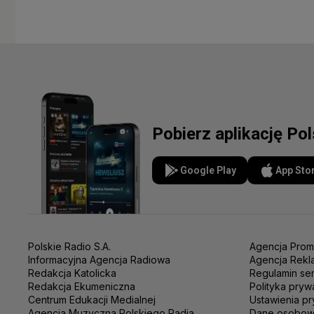
Pobierz aplikację Po
Google Play
App Sto
Polskie Radio S.A.
Agencja Prom
Informacyjna Agencja Radiowa
Agencja Rekl
Redakcja Katolicka
Regulamin se
Redakcja Ekumeniczna
Polityka pryw
Centrum Edukacji Medialnej
Ustawienia pr
Agencja Muzyczna Polskiego Radia
Dane osobo