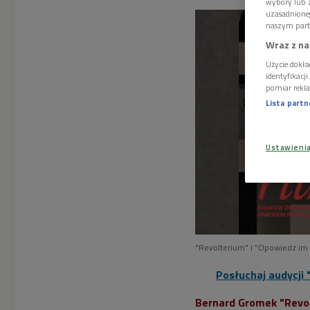
wybory lub z
uzasadnione
naszym part
Wraz z na
Użycie dokła
identyfikacj
pomiar rekla
Lista part
Ustawieni
"Revolterium" i "Opowiedz im o 
Posłuchaj audycji 
Bernard Gromek "Revo