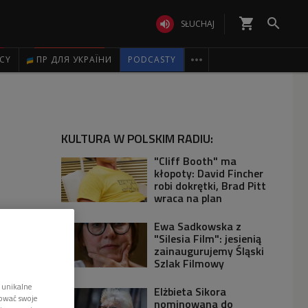
shopping_cart


SŁUCHAJ

ICY
ПР ДЛЯ УКРАЇНИ
PODCASTY
KULTURA W POLSKIM RADIU:
"Cliff Booth" ma
kłopoty: David Fincher
robi dokrętki, Brad Pitt
wraca na plan
Ewa Sadkowska z
"Silesia Film": jesienią
zainaugurujemy Śląski
Szlak Filmowy
 unikalne
Elżbieta Sikora
tować swoje
nominowana do