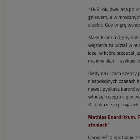
1848 rok, dwa lata po 
gniewem, a w mrocznych 
skarbie. Gdy w grę wchod
Maks Krom mógłby sobie 
więzienia za udział w re
idee, w które przestał ju
ma inny plan – szykuje ko
Kiedy na ulicach szepty
niespokojnych czasach by
nawet pyskata baronówn
władzę rozegra się w w
Kto okaże się przyjaciel
Mathias Enard (tłum. F
słoniach"
Opowieść o spotkaniu Zac