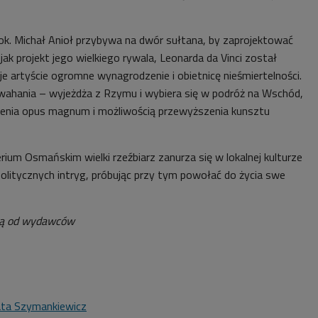
k. Michał Anioł przybywa na dwór sułtana, by zaprojektować
jak projekt jego wielkiego rywala, Leonarda da Vinci został
e artyście ogromne wynagrodzenie i obietnicę nieśmiertelności.
i wahania – wyjeżdża z Rzymu i wybiera się w podróż na Wschód,
zenia opus magnum i możliwością przewyższenia kunsztu
ium Osmańskim wielki rzeźbiarz zanurza się w lokalnej kulturze
politycznych intryg, próbując przy tym powołać do życia swe
zą od wydawców
ta Szymankiewicz