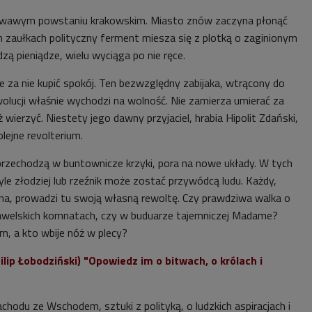
krwawym powstaniu krakowskim. Miasto znów zaczyna płonąć
zaułkach polityczny ferment miesza się z plotką o zaginionym
zą pieniądze, wielu wyciąga po nie ręce.
za nie kupić spokój. Ten bezwzględny zabijaka, wtrącony do
wolucji właśnie wychodzi na wolność. Nie zamierza umierać za
ż wierzyć. Niestety jego dawny przyjaciel, hrabia Hipolit Zdański,
lejne revolterium.
 przechodzą w buntownicze krzyki, pora na nowe układy. W tych
le złodziej lub rzeźnik może zostać przywódcą ludu. Każdy,
a, prowadzi tu swoją własną rewoltę. Czy prawdziwa walka o
awelskich komnatach, czy w buduarze tajemniczej Madame?
em, a kto wbije nóż w plecy?
ilip Łobodziński) "Opowiedz im o bitwach, o królach i
hodu ze Wschodem, sztuki z polityką, o ludzkich aspiracjach i