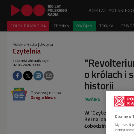
PORTAL POLSKIEGO
POLSKIE RADIO 24
JEDYNKA
DWÓJKA
TRÓJKA
CZWÓ
Polskie Radio
Dwójka
Czytelnia
"Revolteriu
ostatnia aktualizacja:
02.05.2026 13:00
o królach i 
historii
Obserwuj nas na
Google News
W "Czytelni" Iwona R
Dbamy o 
Bernarda Gromka, a t
Łobodzińskiego) "Opow
My i nasi
5
p
identyfikat