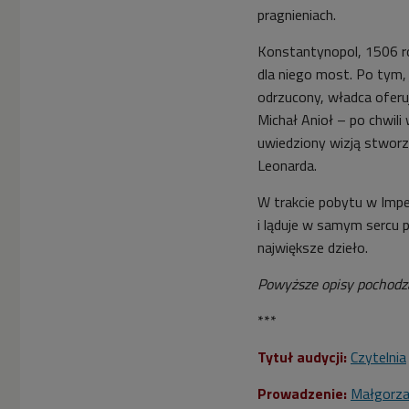
pragnieniach.
Konstantynopol, 1506 ro
dla niego most. Po tym, 
odrzucony, władca oferuj
Michał Anioł – po chwil
uwiedziony wizją stwor
Leonarda.
W trakcie pobytu w Imper
i ląduje w samym sercu 
największe dzieło.
Powyższe opisy pochod
***
Tytuł audycji:
Czytelnia
Prowadzenie:
Małgorza