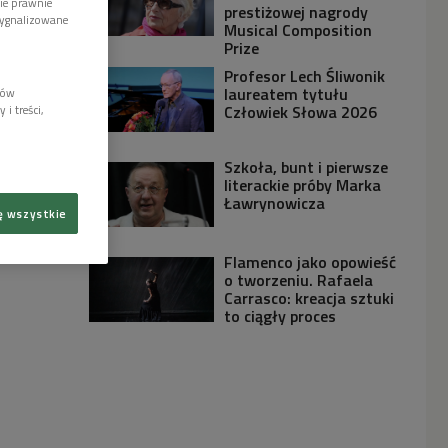
wie prawnie
prestiżowej nagrody
sygnalizowane
Musical Composition
Prize
Profesor Lech Śliwonik
laureatem tytułu
lów
Człowiek Słowa 2026
i treści,
Szkoła, bunt i pierwsze
literackie próby Marka
Ławrynowicza
ę wszystkie
Flamenco jako opowieść
o tworzeniu. Rafaela
Carrasco: kreacja sztuki
to ciągły proces