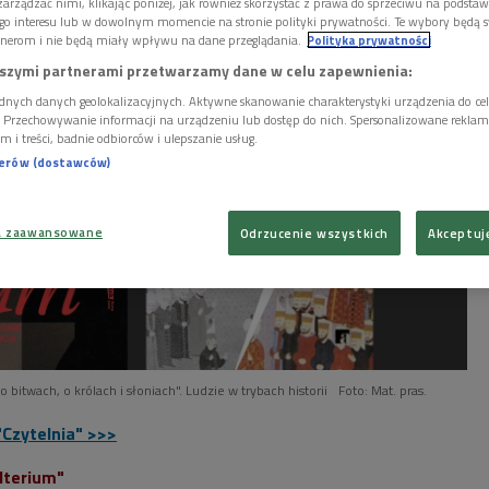
arządzać nimi, klikając poniżej, jak również skorzystać z prawa do sprzeciwu na podsta
go interesu lub w dowolnym momencie na stronie polityki prywatności. Te wybory będą 
nerom i nie będą miały wpływu na dane przeglądania.
Polityka prywatności
szymi partnerami przetwarzamy dane w celu zapewnienia:
dnych danych geolokalizacyjnych. Aktywne skanowanie charakterystyki urządzenia do ce
i. Przechowywanie informacji na urządzeniu lub dostęp do nich. Spersonalizowane reklamy 
m i treści, badnie odbiorców i ulepszanie usług.
nerów (dostawców)
a zaawansowane
Odrzucenie wszystkich
Akceptuj
bitwach, o królach i słoniach". Ludzie w trybach historii
Foto: Mat. pras.
"Czytelnia" >>>
lterium"