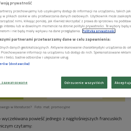
Twoją prywatność
artnerzy przechowujemy lub uzyskujemy dostęp do informacji na urządzeniu, takich jak
ory w plikach cookie w celu przetwarzania danych osobowych. Użytkownik może zaakcep
arządzać nimi, klikając poniżej, jak również skorzystać z prawa do sprzeciwu na podsta
go interesu lub w dowolnym momencie na stronie polityki prywatności. Te wybory będą 
nerom i nie będą miały wpływu na dane przeglądania.
Polityka prywatności
szymi partnerami przetwarzamy dane w celu zapewnienia:
dnych danych geolokalizacyjnych. Aktywne skanowanie charakterystyki urządzenia do ce
i. Przechowywanie informacji na urządzeniu lub dostęp do nich. Spersonalizowane reklamy 
m i treści, badnie odbiorców i ulepszanie usług.
nerów (dostawców)
a zaawansowane
Odrzucenie wszystkich
Akceptuj
nowego w literaturze?
Foto: mat. promocyjne
o wyczekiwana powieść jednego z najgłośniejszych francuskich
wniczym czytamy: