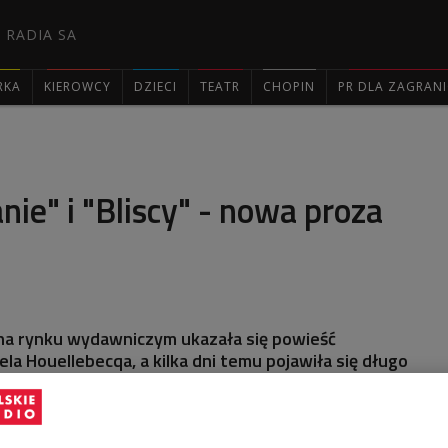
 RADIA SA
RKA
KIEROWCY
DZIECI
TEATR
CHOPIN
PR DLA ZAGRAN

nie" i "Bliscy" - nowa proza
na rynku wydawniczym ukazała się powieść
la Houellebecqa, a kilka dni temu pojawiła się długo
tegorocznej laureatki Literackiej Nagrody Nobla
scy". W audycji "Czytelnia" pochyliliśmy się nad tymi