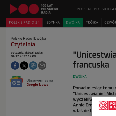
PORTAL POLSKIEGO
POLSKIE RADIO 24
JEDYNKA
DWÓJKA
TRÓJKA
CZWÓ
Polskie Radio
Dwójka
Czytelnia
"Unicestwia
ostatnia aktualizacja:
04.12.2022 12:00
francuska
Obserwuj nas na
Google News
Ponad miesiąc temu 
"Unicestwianie" Miche
wyczekiwana książka 
Annie Ernaux pt. "Bli
właśnie tytułami.