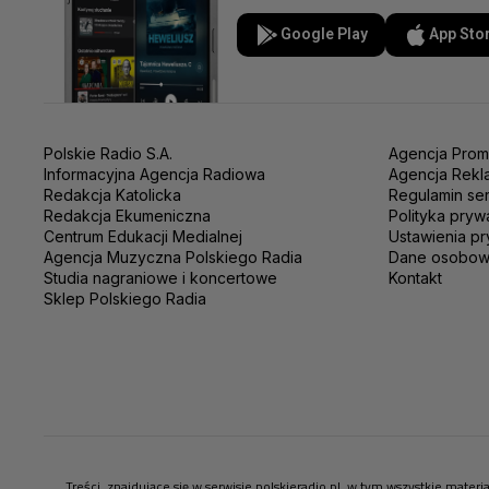
Google Play
App Sto
Polskie Radio S.A.
Agencja Prom
Informacyjna Agencja Radiowa
Agencja Rekl
Redakcja Katolicka
Regulamin se
Redakcja Ekumeniczna
Polityka pryw
Centrum Edukacji Medialnej
Ustawienia pr
Agencja Muzyczna Polskiego Radia
Dane osobo
Studia nagraniowe i koncertowe
Kontakt
Sklep Polskiego Radia
Treści, znajdujące się w serwisie polskieradio.pl, w tym wszystkie mate