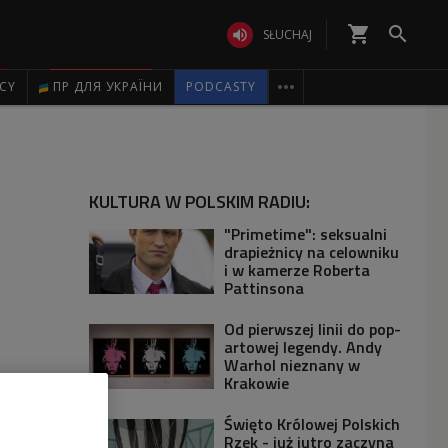
shopping_cart


SŁUCHAJ

ICY
ПР ДЛЯ УКРАЇНИ
PODCASTY
KULTURA W POLSKIM RADIU:
"Primetime": seksualni
drapieżnicy na celowniku
i w kamerze Roberta
Pattinsona
Od pierwszej linii do pop-
artowej legendy. Andy
Warhol nieznany w
Krakowie
Święto Królowej Polskich
Rzek - już jutro zaczyna