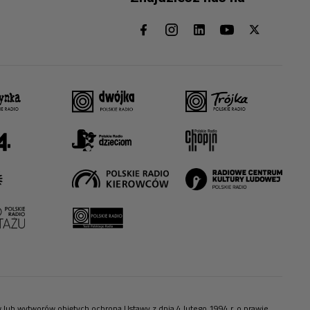
ów lub wytworów objętych ochroną Ustawy z dnia 4 lutego 1994 r. o prawie