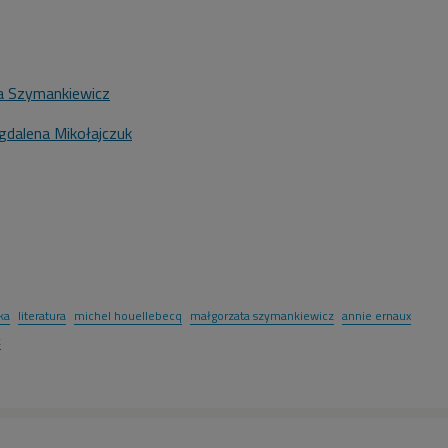
a Szymankiewicz
dalena Mikołajczuk
ka
literatura
michel houellebecq
małgorzata szymankiewicz
annie ernaux
k