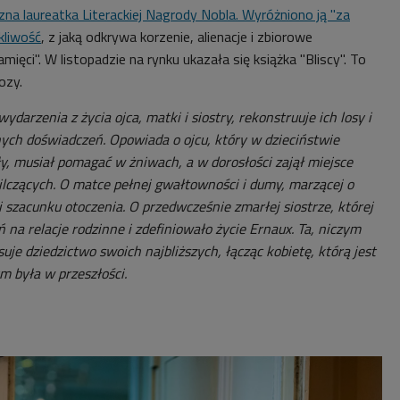
na laureatka Literackiej Nagrody Nobla. Wyróżniono ją "za
kliwość
, z jaką odkrywa korzenie, alienacje i zbiorowe
mięci". W listopadzie na rynku ukazała się książka "Bliscy". To
ozy.
wydarzenia z życia ojca, matki i siostry, rekonstruuje ich losy i
nych doświadczeń. Opowiada o ojcu, który w dzieciństwie
ły, musiał pomagać w żniwach, a w dorosłości zajął miejsce
milczących. O matce pełnej gwałtowności i dumy, marzącej o
 i szacunku otoczenia. O przedwcześnie zmarłej siostrze, której
eń na relacje rodzinne i zdefiniowało życie Ernaux. Ta, niczym
suje dziedzictwo swoich najbliższych, łącząc kobietę, którą jest
ym była w przeszłości.