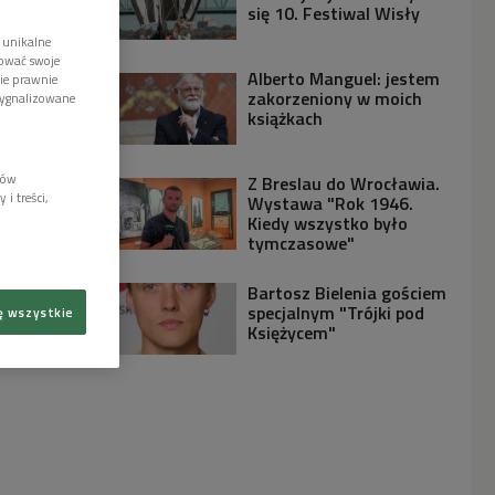
się 10. Festiwal Wisły
 unikalne
tować swoje
Alberto Manguel: jestem
wie prawnie
zakorzeniony w moich
sygnalizowane
książkach
lów
Z Breslau do Wrocławia.
i treści,
Wystawa "Rok 1946.
Kiedy wszystko było
tymczasowe"
Bartosz Bielenia gościem
specjalnym "Trójki pod
ę wszystkie
Księżycem"