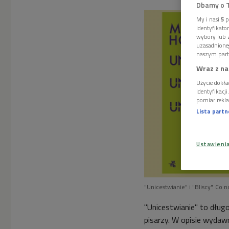
Dbamy o 
My i nasi
5
p
identyfikat
wybory lub z
uzasadnione
naszym part
Wraz z na
Użycie dokła
identyfikacj
pomiar rekla
Lista part
Ustawieni
"Unicestwianie" i "Bliscy". Co 
"Unicestwianie" to dług
pisarzy. W opisie wyda