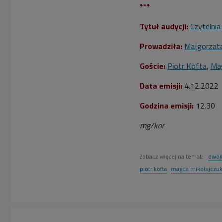
***
Tytuł audycji:
Czytelnia
Prowadziła:
Małgorzat
Goście:
Piotr Kofta
,
Mag
Data emisji:
4.12.2022
Godzina emisji:
12.30
mg/kor
Zobacz więcej na temat:
dwój
piotr kofta
magda mikołajczu