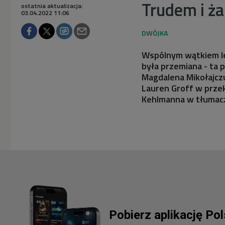
Trudem i ża
ostatnia aktualizacja:
03.04.2022 11:06
Wspólnym wątkiem le
była przemiana - ta 
Magdalena Mikołajczu
Lauren Groff w przek
Kehlmanna w tłumacz
Pobierz aplikację Po