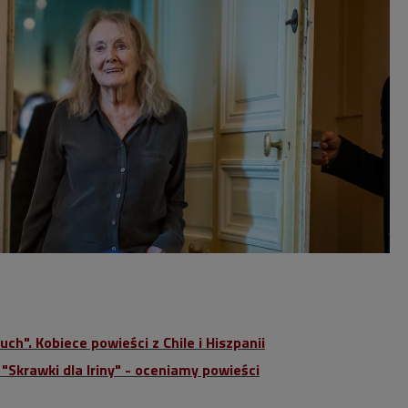
uch". Kobiece powieści z Chile i Hiszpanii
"Skrawki dla Iriny" - oceniamy powieści