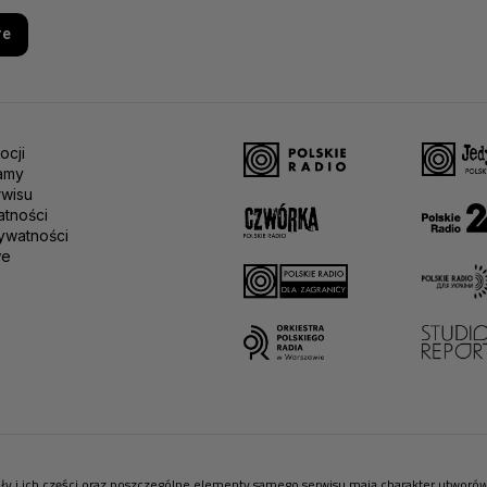
re
ocji
amy
rwisu
atności
ywatności
we
riały i ich części oraz poszczególne elementy samego serwisu mają charakter utwor