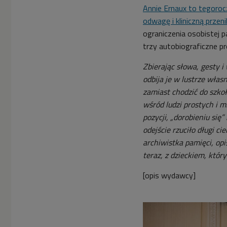
Annie Ernaux to tegorocz
odwagę i kliniczną przeni
ograniczenia osobistej pa
trzy autobiograficzne pr
Zbierając słowa, gesty i 
odbija je w lustrze włas
zamiast chodzić do szko
wśród ludzi prostych i 
pozycji, „dorobieniu się”
odejście rzuciło długi ci
archiwistka pamięci, opi
teraz, z dzieckiem, któr
[opis wydawcy]