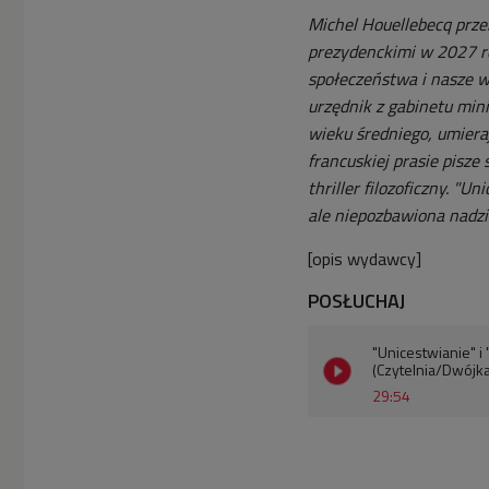
Michel Houellebecq prze
prezydenckimi w 2027 ro
społeczeństwa i nasze w
urzędnik z gabinetu mini
wieku średniego, umier
francuskiej prasie pisze 
thriller filozoficzny. "U
ale niepozbawiona nadzi
[opis wydawcy]
POSŁUCHAJ
"Unicestwianie" i
(Czytelnia/Dwójka
29:54