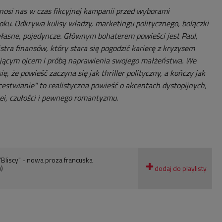
nosi nas w czas fikcyjnej kampanii przed wyborami
ku. Odkrywa kulisy władzy, marketingu politycznego, bolączki
łasne, pojedyncze. Głównym bohaterem powieści jest Paul,
stra finansów, który stara się pogodzić karierę z kryzysem
ającym ojcem i próbą naprawienia swojego małżeństwa. We
się, że powieść zaczyna się jak thriller polityczny, a kończy jak
nicestwianie" to realistyczna powieść o akcentach dystopijnych,
ei, czułości i pewnego romantyzmu.
 "Bliscy" - nowa proza francuska
)