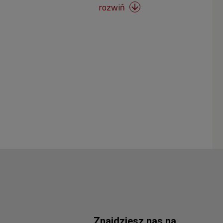
rozwiń

Znajdziesz nas na