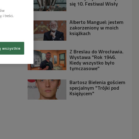
się 10. Festiwal Wisły
lów
i treści,
Alberto Manguel: jestem
zakorzeniony w moich
książkach
ę wszystkie
Z Breslau do Wrocławia.
Wystawa "Rok 1946.
Kiedy wszystko było
tymczasowe"
Bartosz Bielenia gościem
specjalnym "Trójki pod
Księżycem"