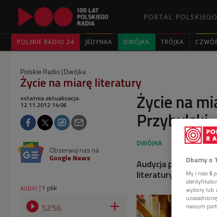
PORTAL POLSKIEGO
POLSKIE RADIO 24
JEDYNKA
DWÓJKA
TRÓJKA
CZWÓ
Polskie Radio
Dwójka
Życie na miarę literatury
Życie na mi
ostatnia aktualizacja:
12.11.2012 14:06
Przybylski
Obserwuj nas na
Google News
Dbamy o 
Audycja poświęcona 
literatury polskiej,
My i nasi
5
p
identyfikat
1 plik
AUDIO
wybory lub z
uzasadnione


52'56
naszym part