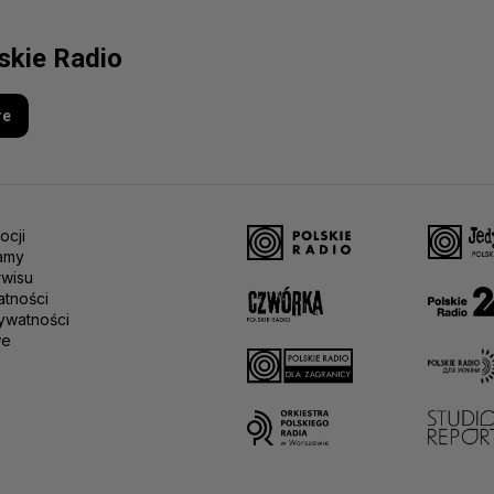
lskie Radio
re
ocji
amy
rwisu
atności
ywatności
we