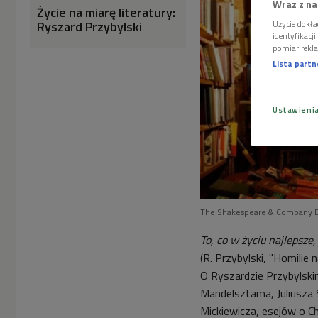
Wraz z na
Życie na miarę literatury:
Ryszard Przybylski
Użycie dokła
identyfikacj
pomiar rekla
Lista part
Ustawieni
The Shakespeare & Company Boo
To, co w życiu najlepsze
(R. Przybylski, "Homilie
O Ryszardzie Przybylskim
Mandelsztama, Juliusza 
Mickiewicza, esejów o Ch