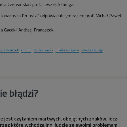
ieta Czerwińska i prof. Leszek Szaruga.
tionariusza Prousta" odpowiadał tym razem prof. Michał Paweł
a Gacek i Andrzej Franaszek.
ej franaszek
chopin
dorota gacek
juliusz słowacki
leszek szaruga
ie błądzi?
nie jest czytaniem martwych, obojętnych znaków, lecz
rzez które wchodzą inni ludzie ze swoimi problemami,