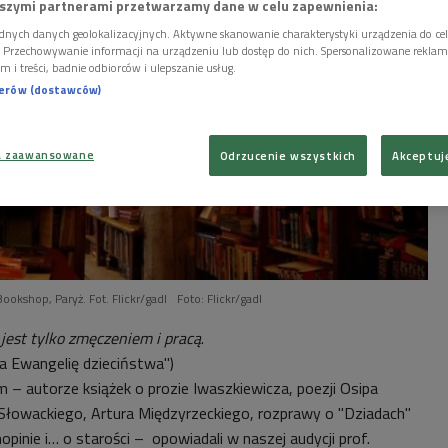
szymi partnerami przetwarzamy dane w celu zapewnienia:
dnych danych geolokalizacyjnych. Aktywne skanowanie charakterystyki urządzenia do ce
i. Przechowywanie informacji na urządzeniu lub dostęp do nich. Spersonalizowane reklamy 
m i treści, badnie odbiorców i ulepszanie usług.
nerów (dostawców)
a zaawansowane
Odrzucenie wszystkich
Akceptuj
kshop, Paryż. Fot. Flickr/gadl
Foto: Flickr/gadl
, jest tylko zmęczeniem i pracą
.
 na Ewangelię dzieciństwa")
 – autorze książek o prozie Iwaszkiewicza, poezji Osipa
Słowackiego, Artura Międzyrzeckiego, rozprawy o "Dziadach"
opinie i… o starości – opowiadali w naszej audycji prof.