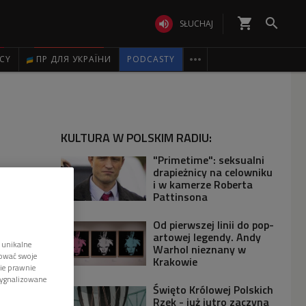
shopping_cart


SŁUCHAJ

ICY
ПР ДЛЯ УКРАЇНИ
PODCASTY
KULTURA W POLSKIM RADIU:
"Primetime": seksualni
drapieżnicy na celowniku
i w kamerze Roberta
Pattinsona
Od pierwszej linii do pop-
artowej legendy. Andy
 unikalne
Warhol nieznany w
tować swoje
Krakowie
wie prawnie
sygnalizowane
Święto Królowej Polskich
Rzek - już jutro zaczyna