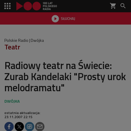
shopping_cart


SŁUCHAJ

Polskie Radio
Dwójka
Teatr
Radiowy teatr na Świecie:
Zurab Kandelaki "Prosty urok
melodramatu"
ostatnia aktualizacja:
23.11.2007 22:15