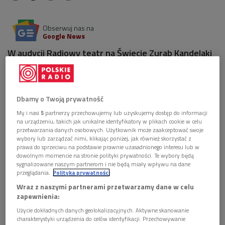
Obserwuj nas na
Google News
W audycji Radiowy teatr na Świecie Zurab Kandelaki
"Prosty urok melodramatu".
23 listopada 2007, godz. 22:15
Dbamy o Twoją prywatność
Zurab Kandelaki jest związanym z radiem w Tbilisi autorem
My i nasi
5
partnerzy przechowujemy lub uzyskujemy dostęp do informacji
na urządzeniu, takich jak unikalne identyfikatory w plikach cookie w celu
słuchowisk i reżyserem. Jego utwory wielokrotnie
przetwarzania danych osobowych. Użytkownik może zaakceptować swoje
reprezentowały radio gruzińskie na międzynarodowych
wybory lub zarządzać nimi, klikając poniżej, jak również skorzystać z
konkursach. "Prosty urok melodramatu" - to historia Dagny
prawa do sprzeciwu na podstawie prawnie uzasadnionego interesu lub w
dowolnym momencie na stronie polityki prywatności. Te wybory będą
Przybyszewskiej napisana pod wpływem wiadomości o jej
sygnalizowane naszym partnerom i nie będą miały wpływu na dane
ekshumacji. Dagny zginęła w Tbilisi w tajemniczych
przeglądania.
Polityka prywatności
okolicznościach. W obsadzie: Agnieszka Pilaszewska,
Wraz z naszymi partnerami przetwarzamy dane w celu
zapewnienia:
Krzysztof Gosztyła, Adam Bauman, Marek Obertyn,
Jarosław Gajewski, Tomasz Marzecki i Sławomir Pacek.
Użycie dokładnych danych geolokalizacyjnych. Aktywne skanowanie
charakterystyki urządzenia do celów identyfikacji. Przechowywanie
Reżyseria - Zurab Kandelaki.