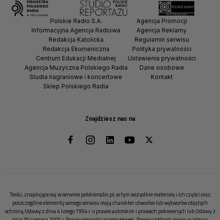
Polskie Radio S.A.
Agencja Promocji
Informacyjna Agencja Radiowa
Agencja Reklamy
Redakcja Katolicka
Regulamin serwisu
Redakcja Ekumeniczna
Polityka prywatności
Centrum Edukacji Medialnej
Ustawienia prywatności
Agencja Muzyczna Polskiego Radia
Dane osobowe
Studia nagraniowe i koncertowe
Kontakt
Sklep Polskiego Radia
Znajdziesz nas na
Treści, znajdujące się w serwisie polskieradio.pl, w tym wszystkie materiały i ich części oraz
poszczególne elementy samego serwisu mają charakter utworów lub wytworów objętych
ochroną Ustawy z dnia 4 lutego 1994 r. o prawie autorskim i prawach pokrewnych lub Ustawy z
dnia 30 czerwca 2000 r. Prawo własności przemysłowej. Prawa o których mowa w zdaniu