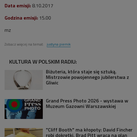
Data emisji:
8
.10.2017
Godzina emisji:
15.00
mz
Zobacz więcej na temat:
justyna piernik
KULTURA W POLSKIM RADIU:
Biżuteria, która staje się sztuką.
Mistrzowie powojennego jubilerstwa z
Gliwic
Grand Press Photo 2026 - wystawa w
Muzeum Gazowni Warszawskiej
"Cliff Booth" ma kłopoty: David Fincher
robi dokrętki, Brad Pitt wraca na plan