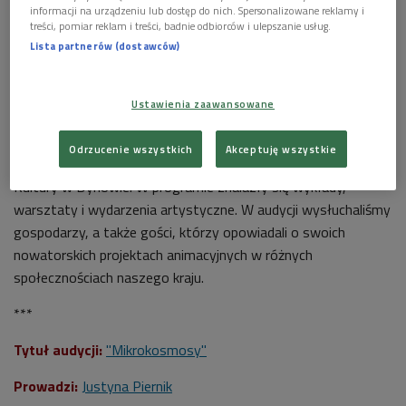
informacji na urządzeniu lub dostęp do nich. Spersonalizowane reklamy i
treści, pomiar reklam i treści, badnie odbiorców i ulepszanie usług.
Lista partnerów (dostawców)
Ustawienia zaawansowane
(zdj. ilustracyjne)
Foto: ysuel/Shutterstock.com
Odrzucenie wszystkich
Akceptuję wszystkie
Seminarium "Daleko do miasta" zorganizował Miejski Ośrodek
Kultury w Dynowie. W programie znalazły się wykłady,
warsztaty i wydarzenia artystyczne. W audycji wysłuchaliśmy
gospodarzy, a także gości, którzy opowiadali o swoich
nowatorskich projektach animacyjnych w różnych
społecznościach naszego kraju.
***
Tytuł audycji:
"Mikrokosmosy"
Prowadzi:
Justyna Piernik