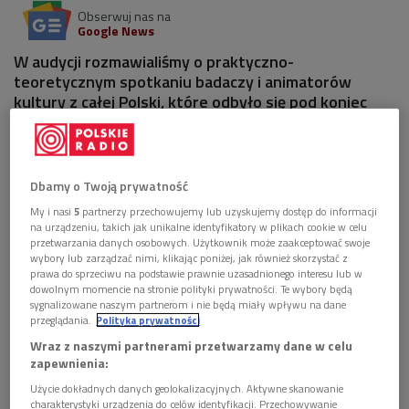
Obserwuj nas na
Google News
W audycji rozmawialiśmy o praktyczno-
teoretycznym spotkaniu badaczy i animatorów
kultury z całej Polski, które odbyło się pod koniec
września w Dynowie.
1 plik
AUDIO
Dbamy o Twoją prywatność


58'09
My i nasi
5
partnerzy przechowujemy lub uzyskujemy dostęp do informacji
na urządzeniu, takich jak unikalne identyfikatory w plikach cookie w celu
"Daleko do miasta", czyli co piszczy w kulturze
przetwarzania danych osobowych. Użytkownik może zaakceptować swoje
lokalnej (Mikrokosmosy/Dwójka)
wybory lub zarządzać nimi, klikając poniżej, jak również skorzystać z
prawa do sprzeciwu na podstawie prawnie uzasadnionego interesu lub w
dowolnym momencie na stronie polityki prywatności. Te wybory będą
sygnalizowane naszym partnerom i nie będą miały wpływu na dane
przeglądania.
Polityka prywatności
Wraz z naszymi partnerami przetwarzamy dane w celu
zapewnienia:
Użycie dokładnych danych geolokalizacyjnych. Aktywne skanowanie
charakterystyki urządzenia do celów identyfikacji. Przechowywanie