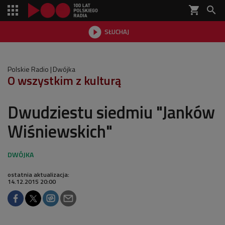
shopping_cart


SŁUCHAJ

Polskie Radio
Dwójka
O wszystkim z kulturą
Dwudziestu siedmiu "Janków
Wiśniewskich"
ostatnia aktualizacja:
14.12.2015 20:00