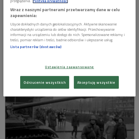
przeglądania.
Polityka prywatności
Wraz z naszymi partnerami przetwarzamy dane w celu
zapewnienia:
Użycie dokładnych danych geolokalizacyjnych. Aktywne skanowanie
charakterystyki urządzenia do celów identyfikacji. Przechowywanie
informacji na urządzeniu lub dostęp do nich. Spersonalizowane reklamy i
treści, pomiar reklam i treści, badnie odbiorców i ulepszanie usług.
Lista partnerów (dostawców)
Bezpośrednią przyczyną strajków i demonstracji była wprowadzona 12
grudnia drastyczna podwyżka cen żywności. Doszło do zamieszek ulicznych i
starć z milicją. Na zdjęciu hasło na bramie Stoczni im. Adolfa Warskiego z
żądaniem ukarania winnych masakry robotników na Wybrzeżu
Foto:
Ustawienia zaawansowane
PAP/Andrzej Witusz
Odrzucenie wszystkich
Akceptuję wszystkie