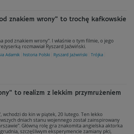
pod znakiem wrony" to trochę kafkowskie
 pod znakiem wrony". I właśnie o tym filmie, o jego
z reżyserką rozmawiał Ryszard Jaźwiński.
sia Adamik
historia Polski
Ryszard Jaźwiński
Trójka
ony" to realizm z lekkim przymrużeniem
 wchodzi do kin w piątek, 20 lutego. Ten lekko
rwszych dniach stanu wojennego został zainspirowany
szawie". Główną rolę gra znakomita angielska aktorka
3 grudnia, szczęśliwym eksperymencie zamiany płci,