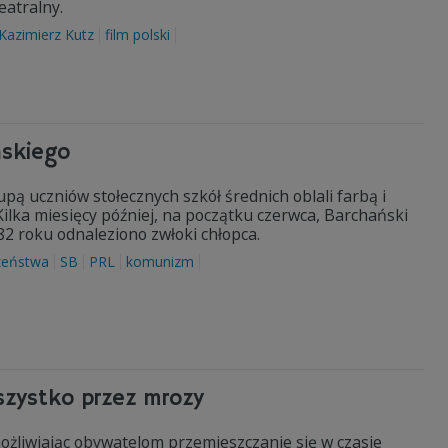
teatralny.
Kazimierz Kutz
film polski
ńskiego
pą uczniów stołecznych szkół średnich oblali farbą i
ilka miesięcy później, na początku czerwca, Barchański
82 roku odnaleziono zwłoki chłopca.
zeństwa
SB
PRL
komunizm
szystko przez mrozy
ożliwiając obywatelom przemieszczanie się w czasie