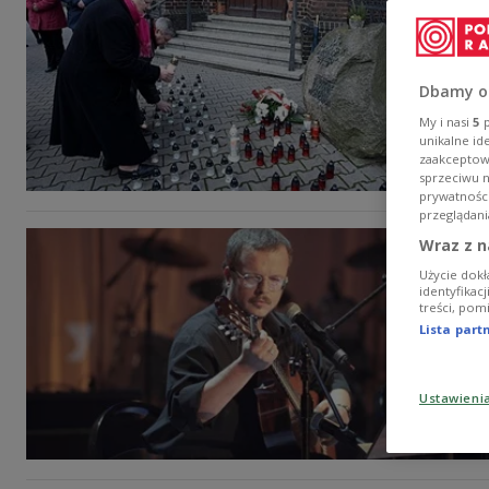
Dbamy o
My i nasi
5
p
unikalne id
zaakceptowa
sprzeciwu 
prywatnośc
przeglądani
Wraz z n
Użycie dokł
identyfikac
treści, pom
Lista par
Ustawieni