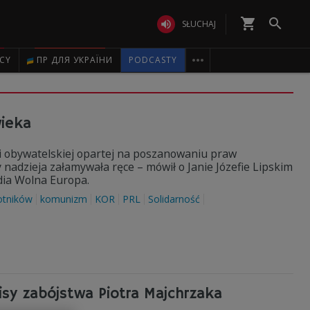
shopping_cart


SŁUCHAJ

ICY
ПР ДЛЯ УКРАЇНИ
PODCASTY
wieka
ści obywatelskiej opartej na poszanowaniu praw
adzieja załamywała ręce – mówił o Janie Józefie Lipskim
dia Wolna Europa.
otników
komunizm
KOR
PRL
Solidarność
sy zabójstwa Piotra Majchrzaka