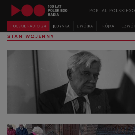
PORTAL POLSKIEGO
POLSKIE RADIO 24
JEDYNKA
DWÓJKA
TRÓJKA
CZWÓ
STAN WOJENNY