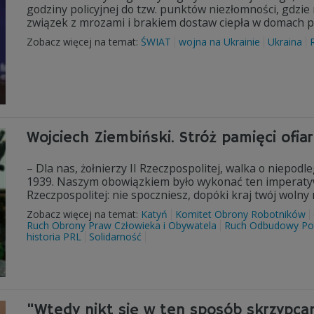
godziny policyjnej do tzw. punktów niezłomności, gdzie
związek z mrozami i brakiem dostaw ciepła w domach p
Zobacz więcej na temat:
ŚWIAT
wojna na Ukrainie
Ukraina
Wojciech Ziembiński. Stróż pamięci ofi
– Dla nas, żołnierzy II Rzeczpospolitej, walka o niepod
1939. Naszym obowiązkiem było wykonać ten imperatyw
Rzeczpospolitej: nie spoczniesz, dopóki kraj twój wolny 
Zobacz więcej na temat:
Katyń
Komitet Obrony Robotników
Ruch Obrony Praw Człowieka i Obywatela
Ruch Odbudowy Pol
historia PRL
Solidarność
"Wtedy nikt się w ten sposób skrzypcam