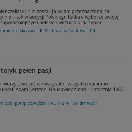
olonczelistą i nim został. Ja byłam przeznaczona na
czy nie – tak w audycji Polskiego Radia o wyborze swojej
ajwybitniejszych polskich wirtuozek skrzypiec.
komirska
skrzypce
II RP
II wojna światowa
PRL
toryk pełen pasji
nie wierzyć, wątpić we wszystko i wszystko samemu
ku prof. Adam Kersten. Naukowiec zmarł 11 stycznia 1983
rniecki
potop szwedzki
PRL
PZPR
Solidarność