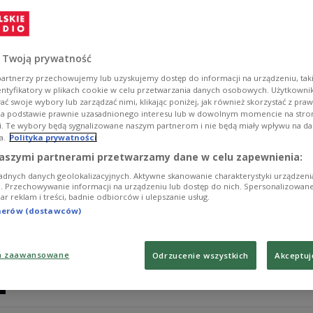
11 maja 1982 roku w Poznaniu patrol ZOMO pobił Piot
Ogrodniczego. Chłopak zmarł kilka dni później w szpita
najmłodszych ofiar stanu wojennego.
 Twoją prywatność
Zobacz więcej na temat:
komunizm
PRL
historia Polski
hist
artnerzy przechowujemy lub uzyskujemy dostęp do informacji na urządzeniu, taki
entyfikatory w plikach cookie w celu przetwarzania danych osobowych. Użytkown
ć swoje wybory lub zarządzać nimi, klikając poniżej, jak również skorzystać z pra
na podstawie prawnie uzasadnionego interesu lub w dowolnym momencie na stroni
i. Te wybory będą sygnalizowane naszym partnerom i nie będą miały wpływu na d
a.
Polityka prywatności
Rocznica śmierci Jacka Kaczmarskiego. 
aszymi partnerami przetwarzamy dane w celu zapewnienia:
adnych danych geolokalizacyjnych. Aktywne skanowanie charakterystyki urządzen
Kaczmarski był postacią niejednoznaczną, ale kojarzoną
ji. Przechowywanie informacji na urządzeniu lub dostęp do nich. Spersonalizowane
iar reklam i treści, badnie odbiorców i ulepszanie usług.
stanem wojennym i wszelkimi przemianami lat 80. XX w
bardem z gitarą śpiewającym "Mury".
tnerów (dostawców)
Zobacz więcej na temat:
Jacek Kaczmarski
Przemysław Gintro
MUZYKA
a zaawansowane
Odrzucenie wszystkich
Akceptuj