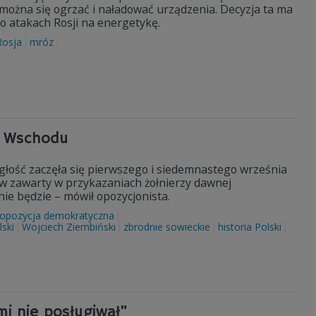
 można się ogrzać i naładować urządzenia. Decyzja ta ma
o atakach Rosji na energetykę.
Rosja
mróz
ar Wschodu
ległość zaczęła się pierwszego i siedemnastego września
 zawarty w przykazaniach żołnierzy dawnej
nie będzie – mówił opozycjonista.
opozycja demokratyczna
ski
Wojciech Ziembiński
zbrodnie sowieckie
historia Polski
i nie posługiwał"