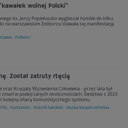
"kawałek wolnej Polski"
nego ks. Jerzy Popiełuszko wygłaszał homilie do kilku
stki na warszawskim Żoliborzu stawała się manifestacją
szawa
Żoliborz
ę. Został zatruty rtęcią
ie oraz Krucjaty Wyzwolenia Człowieka - przez lata był
 zmarł w podejrzanych okolicznościach. Śledztwo z 2023
jest kolejną ofiarą komunistycznego systemu.
PRL
komunizm
Kościół katolicki
służba bezpieczeństwa