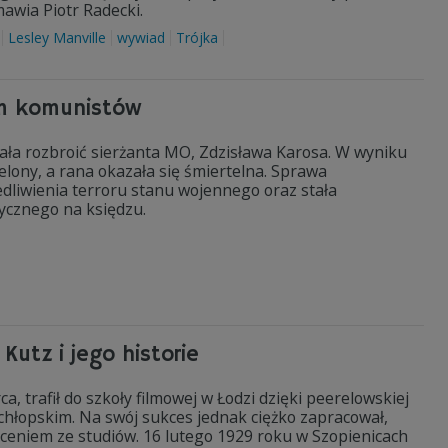
mawia Piotr Radecki.
Lesley Manville
wywiad
Trójka
izm komunistów
ła rozbroić sierżanta MO, Zdzisława Karosa. W wyniku
elony, a rana okazała się śmiertelna. Sprawa
dliwienia terroru stanu wojennego oraz stała
ycznego na księdzu.
Kutz i jego historie
a, trafił do szkoły filmowej w Łodzi dzięki peerelowskiej
hłopskim. Na swój sukces jednak ciężko zapracował,
uceniem ze studiów. 16 lutego 1929 roku w Szopienicach