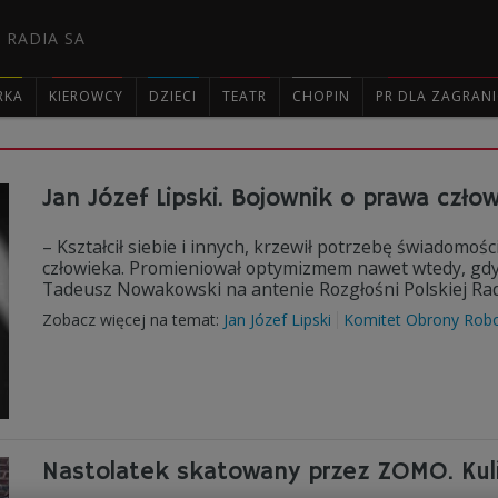
 RADIA SA
RKA
KIEROWCY
DZIECI
TEATR
CHOPIN
PR DLA ZAGRAN

Jan Józef Lipski. Bojownik o prawa czło
– Kształcił siebie i innych, krzewił potrzebę świadomo
człowieka. Promieniował optymizmem nawet wtedy, gdy n
Tadeusz Nowakowski na antenie Rozgłośni Polskiej Ra
Zobacz więcej na temat:
Jan Józef Lipski
Komitet Obrony Rob
Nastolatek skatowany przez ZOMO. Kuli