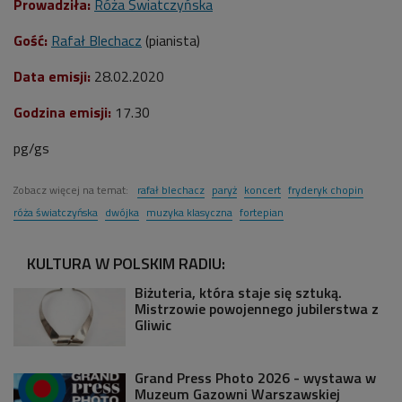
Prowadziła:
Róża Światczyńska
Gość:
Rafał Blechacz
(pianista
)
Data emisji:
28.02.2020
Godzina emisji:
17.30
pg/gs
Zobacz więcej na temat:
rafał blechacz
paryż
koncert
fryderyk chopin
róża światczyńska
dwójka
muzyka klasyczna
fortepian
KULTURA W POLSKIM RADIU:
Biżuteria, która staje się sztuką.
Mistrzowie powojennego jubilerstwa z
Gliwic
Grand Press Photo 2026 - wystawa w
Muzeum Gazowni Warszawskiej