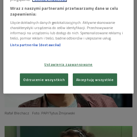
karierze spotkaniu z dyrygentem Łukaszem
Borowiczem i koncercie w Paryżu z okazji 210.
Wraz z naszymi partnerami przetwarzamy dane w celu
rocznicy urodzin Chopina (O wszystkim z
zapewnienia:
kulturą/Dwójka)
Użycie dokładnych danych geolokalizacyjnych. Aktywne skanowanie
charakterystyki urządzenia do celów identyfikacji. Przechowywanie
informacji na urządzeniu lub dostęp do nich. Spersonalizowane reklamy i
treści, pomiar reklam i treści, badnie odbiorców i ulepszanie usług.
Lista partnerów (dostawców)
Ustawienia zaawansowane
Odrzucenie wszystkich
Akceptuję wszystkie
Rafał Blechacz
Foto: PAP/Tytus Żmijewski