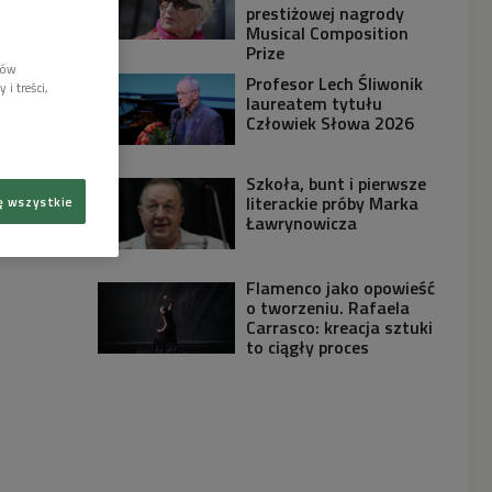
prestiżowej nagrody
Musical Composition
Prize
lów
Profesor Lech Śliwonik
i treści,
laureatem tytułu
Człowiek Słowa 2026
Szkoła, bunt i pierwsze
literackie próby Marka
ę wszystkie
Ławrynowicza
Flamenco jako opowieść
o tworzeniu. Rafaela
Carrasco: kreacja sztuki
to ciągły proces