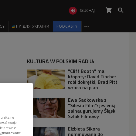
shopping_cart


SŁUCHAJ

ICY
ПР ДЛЯ УКРАЇНИ
PODCASTY
KULTURA W POLSKIM RADIU:
"Cliff Booth" ma
kłopoty: David Fincher
robi dokrętki, Brad Pitt
wraca na plan
Ewa Sadkowska z
"Silesia Film": jesienią
zainaugurujemy Śląski
Szlak Filmowy
 unikalne
tować swoje
wie prawnie
Elżbieta Sikora
sygnalizowane
nominowana do