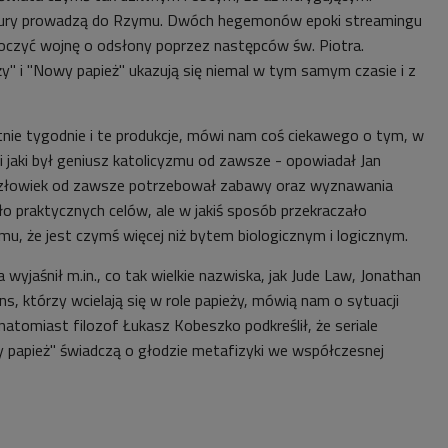
tury prowadzą do Rzymu. Dwóch hegemonów epoki streamingu
oczyć wojnę o odsłony poprzez następców św. Piotra.
y" i "Nowy papież" ukazują się niemal w tym samym czasie i z
atnie tygodnie i te produkcje, mówi nam coś ciekawego o tym, w
gia i jaki był geniusz katolicyzmu od zawsze - opowiadał Jan
 człowiek od zawsze potrzebował zabawy oraz wyznawania
miało praktycznych celów, ale
w jakiś sposób przekraczało
u, że jest czymś więcej niż bytem biologicznym i logicznym.
 wyjaśnił m.in., co tak wielkie nazwiska, jak Jude Law, Jonathan
s, którzy wcielają się w role papieży, mówią nam o sytuacji
natomiast filozof Łukasz Kobeszko podkreślił, że seriale
 papież" świadczą o głodzie metafizyki we współczesnej