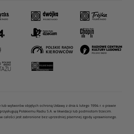
ów lub wytworów objętych ochroną Ustawy z dnia 4 lutego 1994 r. o prawie
zysługują Polskiemu Radiu S.A. w likwidacji lub podmiotom trzecim.
 w całości jest zabronione bez uprzedniej pisemnej zgody uprawnionego.