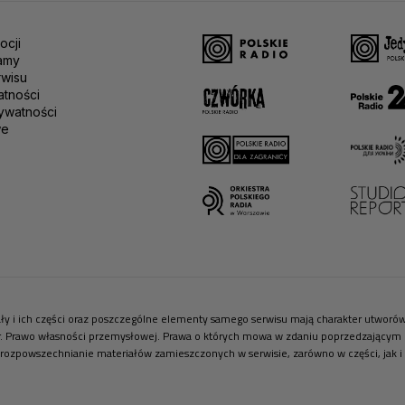
ocji
amy
rwisu
atności
ywatności
we
riały i ich części oraz poszczególne elementy samego serwisu mają charakter utwor
r. Prawo własności przemysłowej. Prawa o których mowa w zdaniu poprzedzającym pr
 rozpowszechnianie materiałów zamieszczonych w serwisie, zarówno w części, jak i