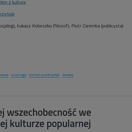
kim z kulturą
rzyński
ocjolog), Łukasz Kobeszko (filozof), Piotr Zaremba (publicysta)
serial
socjologia
michał szułdrzyński
dwójka
jej wszechobecność we
j kulturze popularnej