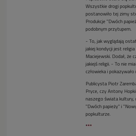
Wszystkie drogi popkul
postanowiło tej zimy st
Produkcje "Dwóch papież
podobnym przytupem.
- To, jak wyglądają ost
jakiej kondycji jest reli
Maciejewski. Dodał, że
jakiejś religii. - To nie 
człowieka i pokazywało m
Publicysta Piotr Zaremba
Pryce, czy Antony Hopkin
naszego świata kultury, 
"Dwóch papieży" i "Nowy
popkulturze.
***