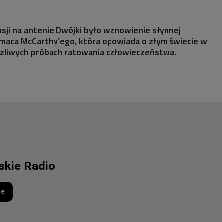
ji na antenie Dwójki było wznowienie słynnej
rmaca McCarthy’ego, która opowiada o złym świecie w
aczliwych próbach ratowania człowieczeństwa.
lskie Radio
re