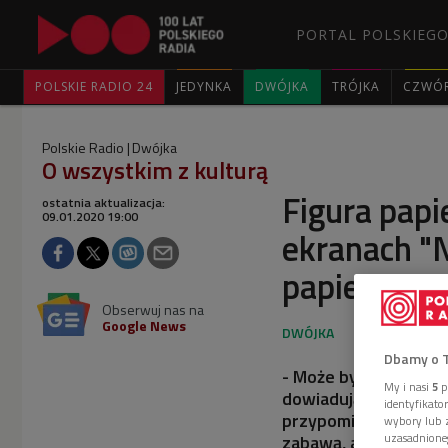
PORTAL POLSKIEGO
POLSKIE RADIO 24
JEDYNKA
DWÓJKA
TRÓJKA
CZWÓ
Polskie Radio
Dwójka
O wszystkim z kulturą
Figura papi
ostatnia aktualizacja:
09.01.2020 19:00
ekranach "
papieży"
Obserwuj nas na
Google News
Dbamy o 
- Może być tak, że św
My i nasi
5
p
dowiadują się czego
identyfikat
przypomina sobie o 
wybory lub z
uzasadnione
zabawą, a rozrywka u