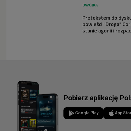
Pretekstem do dyskus
powieści "Droga" Co
stanie agonii i rozp
Pobierz aplikację Po
Google Play
App Sto