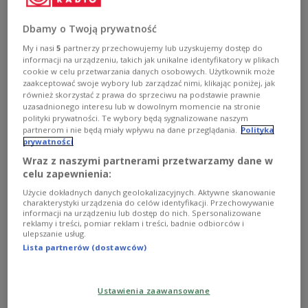
jest taki, że telefon jest zabawką i zamiast dostarczać
nam odpowiedzi jest pytaniem. Pytanie jakie zadajemy
temu urządzeniu to: co będę dzisiaj robił? - powiedział
Dbamy o Twoją prywatność
podczas "Debaty Dwójki" dr Krzysztof Maj. Wraz z prof.
My i nasi
5
partnerzy przechowujemy lub uzyskujemy dostęp do
Michałem Krzykawskim i Magdaleną Bigaj podzielili się
informacji na urządzeniu, takich jak unikalne identyfikatory w plikach
wyzwaniami jakie niesie ze sobą rewolucja cyfrowa.
cookie w celu przetwarzania danych osobowych. Użytkownik może
zaakceptować swoje wybory lub zarządzać nimi, klikając poniżej, jak
Zobacz więcej na temat:
Dwójka
Zobacz także
młodzież
również skorzystać z prawa do sprzeciwu na podstawie prawnie
internet
cyfryzacja
Magdalena Bigaj
uzasadnionego interesu lub w dowolnym momencie na stronie
Katarzyna Hagmajer-Kwiatek
polityki prywatności. Te wybory będą sygnalizowane naszym
partnerom i nie będą miały wpływu na dane przeglądania.
Polityka
prywatności
Wraz z naszymi partnerami przetwarzamy dane w
celu zapewnienia:
Użycie dokładnych danych geolokalizacyjnych. Aktywne skanowanie
charakterystyki urządzenia do celów identyfikacji. Przechowywanie
informacji na urządzeniu lub dostęp do nich. Spersonalizowane
reklamy i treści, pomiar reklam i treści, badnie odbiorców i
ulepszanie usług.
Lista partnerów (dostawców)
Dystopia i jej wszechobecność we
Ustawienia zaawansowane
współczesnej kulturze popularnej