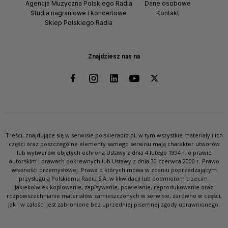
Agencja Muzyczna Polskiego Radia
Dane osobowe
Studia nagraniowe i koncertowe
Kontakt
Sklep Polskiego Radia
Znajdziesz nas na
Treści, znajdujące się w serwisie polskieradio.pl, w tym wszystkie materiały i ich
części oraz poszczególne elementy samego serwisu mają charakter utworów
lub wytworów objętych ochroną Ustawy z dnia 4 lutego 1994 r. o prawie
autorskim i prawach pokrewnych lub Ustawy z dnia 30 czerwca 2000 r. Prawo
własności przemysłowej. Prawa o których mowa w zdaniu poprzedzającym
przysługują Polskiemu Radiu S.A. w likwidacji lub podmiotom trzecim.
Jakiekolwiek kopiowanie, zapisywanie, powielanie, reprodukowanie oraz
rozpowszechnianie materiałów zamieszczonych w serwisie, zarówno w części,
jak i w całości jest zabronione bez uprzedniej pisemnej zgody uprawnionego.