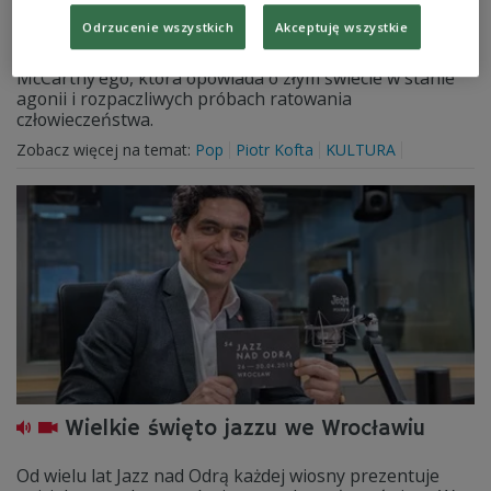
Odrzucenie wszystkich
Akceptuję wszystkie
Pretekstem do dyskusji na antenie Dwójki było
wznowienie słynnej powieści "Droga" Cormaca
McCarthy’ego, która opowiada o złym świecie w stanie
agonii i rozpaczliwych próbach ratowania
człowieczeństwa.
Zobacz więcej na temat:
Pop
Piotr Kofta
KULTURA
Wielkie święto jazzu we Wrocławiu
Od wielu lat Jazz nad Odrą każdej wiosny prezentuje