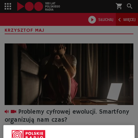
shopping_cart



SŁUCHAJ
WIĘCEJ

KRZYSZTOF MAJ
Problemy cyfrowej ewolucji. Smartfony
organizują nam czas?
- Naczelny problem z technologią, który już teraz mamy