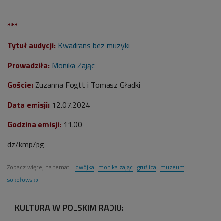
***
Tytuł audycji:
Kwadrans bez muzyki
Prowadziła:
Monika Zając
Goście:
Zuzanna Fogtt i Tomasz Gładki
Data emisji:
12
.07.2024
Godzina emisji:
11.00
dz/kmp/pg
Zobacz więcej na temat:
dwójka
monika zając
gruźlica
muzeum
sokołowsko
KULTURA W POLSKIM RADIU: