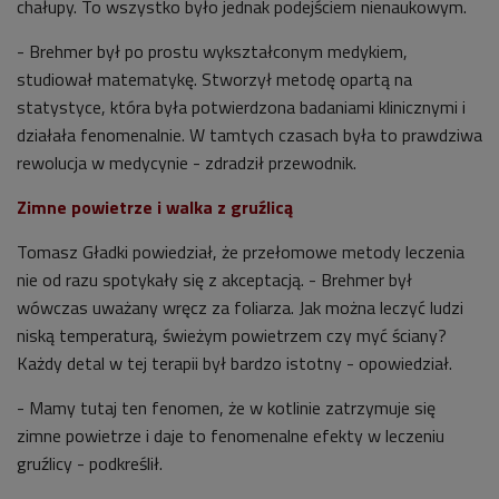
chałupy. To wszystko było jednak podejściem nienaukowym.
- Brehmer był po prostu wykształconym medykiem,
studiował matematykę. Stworzył metodę opartą na
statystyce, która była potwierdzona badaniami klinicznymi i
działała fenomenalnie. W tamtych czasach była to prawdziwa
rewolucja w medycynie - zdradził przewodnik.
Zimne powietrze i walka z gruźlicą
Tomasz Gładki powiedział, że przełomowe metody leczenia
nie od razu spotykały się z akceptacją. - Brehmer był
wówczas uważany wręcz za foliarza. Jak można leczyć ludzi
niską temperaturą, świeżym powietrzem czy myć ściany?
Każdy detal w tej terapii był bardzo istotny - opowiedział.
- Mamy tutaj ten fenomen, że w kotlinie zatrzymuje się
zimne powietrze i daje to fenomenalne efekty w leczeniu
gruźlicy - podkreślił.