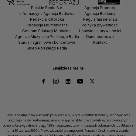
Polskie Radio S.A.
Agencja Promocji
Informacyjna Agencja Radiowa
Agencja Reklamy
Redakcja Katolicka
Regulamin serwisu
Redakcja Ekumeniczna
Polityka prywatności
Centrum Edukacji Medialnej
Ustawienia prywatności
Agencja Muzyczna Polskiego Radia
Dane osobowe
Studia nagraniowe i koncertowe
Kontakt
Sklep Polskiego Radia
Znajdziesz nas na
Treści, znajdujące się w serwisie polskieradio.pl, w tym wszystkie materiały i ich części oraz
poszczególne elementy samego serwisu mają charakter utworów lub wytworów objętych
ochroną Ustawy z dnia 4 lutego 1994 r. o prawie autorskim i prawach pokrewnych lub Ustawy z
dnia 30 czerwca 2000 r. Prawo własności przemysłowej. Prawa o których mowa w zdaniu
poprzedzającym przysługują Polskiemu Radiu S.A. w likwidacji lub podmiotom trzecim.