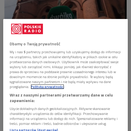
Dbamy o Twoją prywatność
Sokołowsko to jedno z pierwszych sanatorów na świecie
Foto: Polskie
Radio/Monika Zając
My i nasi
5
partnerzy przechowujemy lub uzyskujemy dostęp do informacji
na urządzeniu, takich jak unikalne identyfikatory w plikach cookie w celu
przetwarzania danych osobowych. Użytkownik może zaakceptować swoje
Sokołowsko zostało założone w 1855 roku.
wybory lub zarządzać nimi, klikając poniżej, jak również skorzystać z
Budowa sanatorium trwała ponad 35 lat. W tym
prawa do sprzeciwu na podstawie prawnie uzasadnionego interesu lub w
dowolnym momencie na stronie polityki prywatności. Te wybory będą
czasie dobudowywano kolejne elementy budynku.
sygnalizowane naszym partnerom i nie będą miały wpływu na dane
przeglądania.
Polityka prywatności
Metody leczenia gruźlicy opracowane przez dr.
Wraz z naszymi partnerami przetwarzamy dane w celu
Brehmera, wykorzystujące sprzyjający klimat
zapewnienia:
Sokołowska, były przełomem w medycynie.
Użycie dokładnych danych geolokalizacyjnych. Aktywne skanowanie
charakterystyki urządzenia do celów identyfikacji. Przechowywanie
Pierwsze na świecie specjalistyczne sanatorium dla gruźlików
informacji na urządzeniu lub dostęp do nich. Spersonalizowane reklamy i
treści, pomiar reklam i treści, badnie odbiorców i ulepszanie usług.
zostało uruchomione w 1855 roku
. Bliskim
Lista partnerów (dostawców)