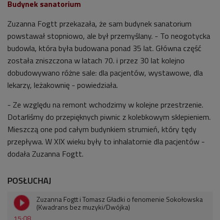
Budynek sanatorium
Zuzanna Fogtt przekazała, że sam budynek sanatorium
powstawał stopniowo, ale był przemyślany. - To neogotycka
budowla, która była budowana ponad 35 lat. Główna część
została zniszczona w latach 70. i przez 30 lat kolejno
dobudowywano różne sale: dla pacjentów, wystawowe, dla
lekarzy, leżakownię - powiedziała.
- Ze względu na remont wchodzimy w kolejne przestrzenie.
Dotarliśmy do przepięknych piwnic z kolebkowym sklepieniem.
Mieszczą one pod całym budynkiem strumień, który tędy
przepływa. W XIX wieku były to inhalatornie dla pacjentów -
dodała Zuzanna Fogtt.
POSŁUCHAJ
Zuzanna Fogtt i Tomasz Gładki o fenomenie Sokołowska
(Kwadrans bez muzyki/Dwójka)
15:08