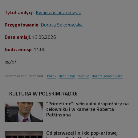
Tytuł audycji
:
Kwadrans bez muzyki
Przygotowanie
:
Dorota Sokołowska
Data emisji
: 13.05.2026
Godz. emisji
: 11.00
pg/oł
Zobacz więcej na temat:
barok
drohiczyn
dwójka
dorota sokołowska
KULTURA W POLSKIM RADIU:
"Primetime": seksualni drapieżnicy na
celowniku i w kamerze Roberta
Pattinsona
Od pierwszej linii do pop-artowej