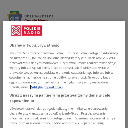
Obserwuj nas na
Google News
W "Kwadransie bez muzyki" przenieśliśmy się do
Drohiczyna, gdzie w grudniu ubiegłego roku, po
latach zbierania pieniędzy i żmudnego odnawiania,
Dbamy o Twoją prywatność
zabiło duchowe serce. W kościele pofranciszkańskim
My i nasi
5
partnerzy przechowujemy lub uzyskujemy dostęp do informacji
pw. Wniebowzięcia NMP po 193 latach zalśnił pełen
na urządzeniu, takich jak unikalne identyfikatory w plikach cookie w celu
blask Kaplicy Loretańskiej.
przetwarzania danych osobowych. Użytkownik może zaakceptować swoje
wybory lub zarządzać nimi, klikając poniżej, jak również skorzystać z
prawa do sprzeciwu na podstawie prawnie uzasadnionego interesu lub w
dowolnym momencie na stronie polityki prywatności. Te wybory będą
sygnalizowane naszym partnerom i nie będą miały wpływu na dane
przeglądania.
Polityka prywatności
Wraz z naszymi partnerami przetwarzamy dane w celu
zapewnienia:
Użycie dokładnych danych geolokalizacyjnych. Aktywne skanowanie
charakterystyki urządzenia do celów identyfikacji. Przechowywanie
informacji na urządzeniu lub dostęp do nich. Spersonalizowane reklamy i
treści, pomiar reklam i treści, badnie odbiorców i ulepszanie usług.