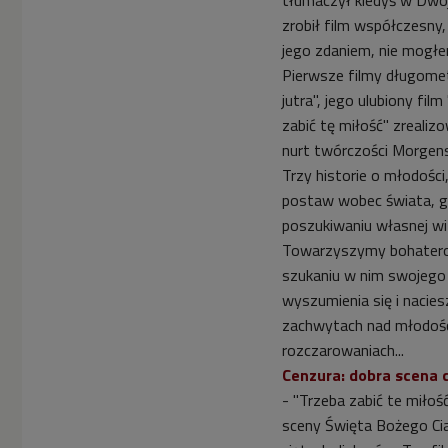
tłumaczył kiedyś w Dwój
zrobił film współczesny
jego zdaniem, nie mogłe
Pierwsze filmy długomet
jutra", jego ulubiony fil
zabić tę miłość" zreali
nurt twórczości Morgens
Trzy historie o młodości
postaw wobec świata, god
poszukiwaniu własnej wizj
Towarzyszymy bohatero
szukaniu w nim swojego
wyszumienia się i nacies
zachwytach nad młodości
rozczarowaniach...
Cenzura: dobra scena 
- "Trzeba zabić te miłoś
sceny Święta Bożego Cia