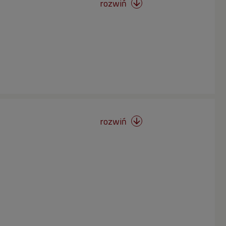
rozwiń

rozwiń
