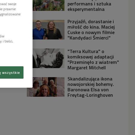
performans i sztuka
tować swoje
eksperymentalna
wie prawnie
sygnalizowane
Przyjaźń, dorastanie i
miłość do kina. Maciej
Cuske o nowym filmie
lów
"Kandydaci Śmierci"
i treści,
"Terra Kultura" o
komiksowej adaptacji
"Przeminęło z wiatrem"
Margaret Mitchell
ę wszystkie
Skandalizująca ikona
nowojorskiej bohemy.
Baronowa Elsa von
Freytag-Loringhoven