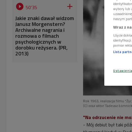
identyfikat


50'35
wybory lub z
uzasadnione
Jakie znaki dawał widzom
naszym part
Janusz Morgenstern?
Wraz z na
Archiwalne nagrania i
rozmowa o filmach
Użycie dokła
identyfikacj
psychologicznych w
pomiar rekla
dorobku reżysera. (PR,
Lista part
2013)
Ustawieni
Rok 1963, realizacja filmu "Ży
(C) oraz aktor Tadeusz Łomnick
"Na odrzucenie nie mo
- Mój debiut był taki pó