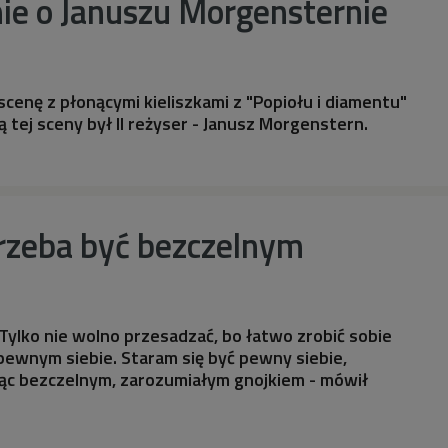
e o Januszu Morgensternie
enę z płonącymi kieliszkami z "Popiołu i diamentu"
tej sceny był II reżyser - Janusz Morgenstern.
trzeba być bezczelnym
 Tylko nie wolno przesadzać, bo łatwo zrobić sobie
ewnym siebie. Staram się być pewny siebie,
dąc bezczelnym, zarozumiałym gnojkiem - mówił