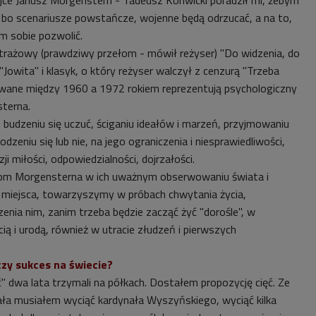
ce Janusz Morgenstern - Tadeusz Konwicki poradził mi, żebym
, bo scenariusze powstańcze, wojenne będą odrzucać, a na to,
m sobie pozwolić.
rażowy (prawdziwy przełom - mówił reżyser) "Do widzenia, do
m "Jowita" i klasyk, o który reżyser walczył z cenzurą "Trzeba
zowane między 1960 a 1972 rokiem reprezentują psychologiczny
terna.
, budzeniu się uczuć, ściganiu ideałów i marzeń, przyjmowaniu
zeniu się lub nie, na jego ograniczenia i niesprawiedliwości,
i miłości, odpowiedzialności, dojrzałości.
m Morgensterna w ich uważnym obserwowaniu świata i
 miejsca, towarzyszymy w próbach chwytania życia,
zenia nim, zanim trzeba będzie zacząć żyć "dorośle", w
ą i urodą, również w utracie złudzeń i pierwszych
czy sukces na świecie?
ć" dwa lata trzymali na półkach. Dostałem propozycję cięć. Ze
ła musiałem wyciąć kardynała Wyszyńskiego, wyciąć kilka