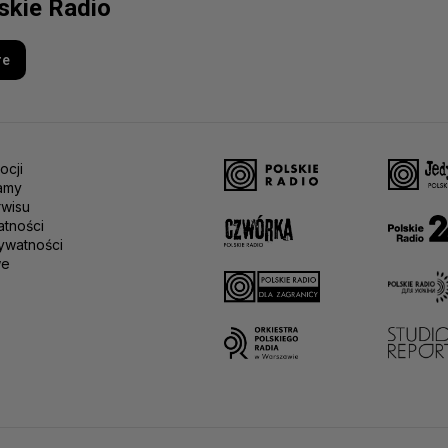
lskie Radio
re
ocji
amy
rwisu
atności
ywatności
we