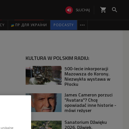
shopping_cart


SŁUCHAJ

ICY
ПР ДЛЯ УКРАЇНИ
PODCASTY
KULTURA W POLSKIM RADIU:
500-lecie inkorporacji
Mazowsza do Korony.
Niezwykła wystawa w
Płocku
James Cameron porzuci
"Avatara"? Chcę
opowiadać inne historie -
mówi reżyser
Sanatorium Dźwięku
2026. Dźwięk,
 unikalne