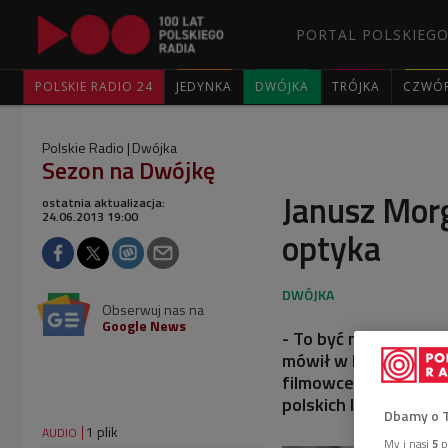
PORTAL POLSKIEGO
POLSKIE RADIO 24
JEDYNKA
DWÓJKA
TRÓJKA
CZWÓ
Polskie Radio
Dwójka
Sezon na Dwójkę
Janusz Morg
ostatnia aktualizacja:
24.06.2013 19:00
optyka
Obserwuj nas na
Google News
- To być może był je
mówił w Dwójce kryt
filmowcem: założycie
polskich losów i by
Dbamy o 
1 plik
AUDIO
My i nasi
5
p