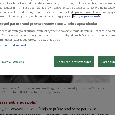
ory w plikach cookie w celu przetwarzania danych osobowych. Użytkownik może zaakcep
arządzać nimi, klikając poniżej, jak również skorzystać z prawa do sprzeciwu na podsta
go interesu lub w dowolnym momencie na stronie polityki prywatności. Te wybory będą 
nerom i nie będą miały wpływu na dane przeglądania.
Polityka prywatności
szymi partnerami przetwarzamy dane w celu zapewnienia:
dnych danych geolokalizacyjnych. Aktywne skanowanie charakterystyki urządzenia do ce
i. Przechowywanie informacji na urządzeniu lub dostęp do nich. Spersonalizowane reklamy 
m i treści, badnie odbiorców i ulepszanie usług.
nerów (dostawców)
a zaawansowane
Odrzucenie wszystkich
Akceptuj
cie raz jeszcze" w reżyserii Janusza Morgensterna. Na zdjęciu Janusz Morgenstern
i (P).
Foto: PAP/CAF/Witold Rozmysłowicz
żesz sobie pozwolić"
źny, bo wszystkie wcześniejsze próby spaliły na panewce -