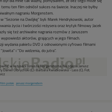
lm był dla mnie tak ważny, pomyślałem, że bez tego może się
i temu ten film odniósł sukces na świecie. Inaczej nie byłby
hiwalnym nagraniu Morgenstern.
w "Sezonie na Dwójkę" byli: Marek Hendrykowski, autor
ania życia i twórczości reżysera oraz krytyk filmowy Jacek
lazły się też archiwalne nagrania rozmów z Januszem
wypowiedzi aktorów, grających w jego filmach.
zji wydania pakietu DVD z odnowionymi cyfrowo filmami
 "Jowita" i "Do widzenia, do jutra".
"Jowita" w reżyserii Jonusza Morgensterna. Na zdjęciu Janusz
 Daniel Olbrychski (L) i Barbara Kwiatkowska - Lass (C). Fot.
icz
film polski
janusz morgenstern