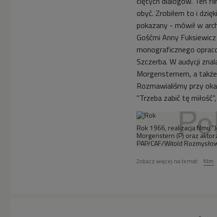
ciętych dialogów. Ten fi
obyć. Zrobiłem to i dzięk
pokazany - mówił w arc
Gośćmi Anny Fuksiewicz 
monograficznego opracow
Szczerba. W audycji zna
Morgensternem, a także 
Rozmawialiśmy przy oka
"Trzeba zabić tę miłość",
Rok 1966, realizacja filmu 
Morgenstern (P) oraz aktorzy
PAP/CAF/Witold Rozmysłow
Zobacz więcej na temat:
film