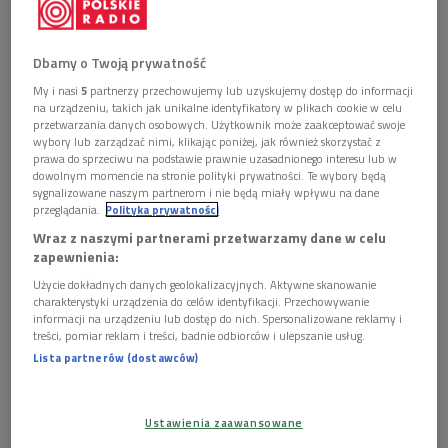
Dbamy o Twoją prywatność
My i nasi
5
partnerzy przechowujemy lub uzyskujemy dostęp do informacji
na urządzeniu, takich jak unikalne identyfikatory w plikach cookie w celu
przetwarzania danych osobowych. Użytkownik może zaakceptować swoje
wybory lub zarządzać nimi, klikając poniżej, jak również skorzystać z
prawa do sprzeciwu na podstawie prawnie uzasadnionego interesu lub w
dowolnym momencie na stronie polityki prywatności. Te wybory będą
sygnalizowane naszym partnerom i nie będą miały wpływu na dane
przeglądania.
Polityka prywatności
Wraz z naszymi partnerami przetwarzamy dane w celu
O Leopoldzie Tyrmandzie napisano wiele książek. Na zdjęciu fragment okładki
zapewnienia:
publikacji Katarzyny Kwiatkowskiej i Macieja Gawęckiego pt. "Tyrmand i
Ameryka", Wydawnictwo słowo/obraz terytoria.
Foto: mat. prasowe
Użycie dokładnych danych geolokalizacyjnych. Aktywne skanowanie
charakterystyki urządzenia do celów identyfikacji. Przechowywanie
Dla jednych - wesołek, prowokator noszący kolorowe
informacji na urządzeniu lub dostęp do nich. Spersonalizowane reklamy i
treści, pomiar reklam i treści, badnie odbiorców i ulepszanie usług.
skarpetki. Dla drugich - moralista, człowiek wierny swoim
Lista partnerów (dostawców)
przekonaniom bez względu na koszta. Miał niesłychaną
pamięć, wszystko co przeczytał od dziecka pamiętał w
sposób dokładny. Według niektórych Tyrmand po prostu
Ustawienia zaawansowane
popisywał się swoją erudycją. Barbara Hoff opowiedziała, że