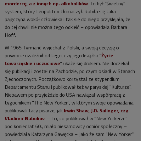
mordercę, a z innych np. alkoholików
. To był "świetny"
system, który Leopold mi tłumaczył. Robiła się taka
pajęczyna wokół człowieka i tak się do niego przyklejała, że
do tej chwili nie można tego odkleić – opowiadała Barbara
Hoff.
W 1965 Tyrmand wyjechał z Polski, a swoją decyzję o
powrocie uzależnił od tego, czy jego książka "
Życie
towarzyskie i uczuciowe
" ukaże się drukiem. Nie doczekał
się publikacji i został na Zachodzie, po czym osiadł w Stanach
Zjednoczonych. Początkowo korzystał ze stypendium
Departamentu Stanu i publikował też w paryskiej "Kulturze".
Niebawem po przyjeździe do USA nawiązał współpracę z
tygodnikiem "The New Yorker", w którym swoje opowiadania
publikowali tacy pisarze, jak
Irwin Shaw, J.D. Salinger, czy
Vladimir Nabokov
. – To, co publikował w "New Yorkerze"
pod koniec lat 60., miało niesamowity odbiór społeczny –
powiedziała Katarzyna Gawęcka – Jako że sam "New Yorker"