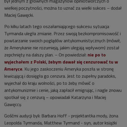
był jednym z głównych magazynów opiniotwórczych o
wielkiej poczytności, można to uznać za wielki sukces – dodał
Maciej Gawęcki.
Po kilku latach tego oszałamiającego sukcesu sytuacja
Tyrmanda uległa zmianie. Przez swoją bezkompromisowość i
powtarzanie swoich poglądów antykomunistycznych (mówił,
że Amerykanie nie rozumieją, jakim ulegają wpływom) został
zepchnięty na dalszy plan. – On powiedział:
nie po to
wyjechałem z Polski, żebym dawał się cenzurować tu w
Ameryce
. Ku jego zaskoczeniu Ameryka poszła w stronę
lewicującą i dosięgła go cenzura. Jest to zupełny paradoks,
wyjechał do kraju wolności, po to żeby mówić o
antykomunizmie i cenie, jaką zapłacił emigrując, i nagle znowu
spotkał się z cenzurą – opowiadali Katarzyna i Maciej
Gawęccy.
Gośćmi audycji byli: Barbara Hoff - projektantka mody, żona
Leopolda Tyrmanda, Matthew Tyrmand - syn, autor książki