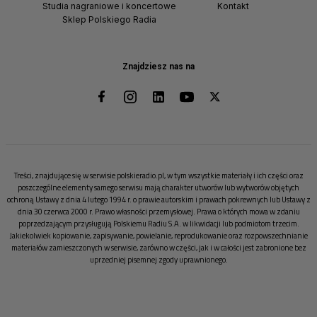
Studia nagraniowe i koncertowe
Kontakt
Sklep Polskiego Radia
Znajdziesz nas na
Treści, znajdujące się w serwisie polskieradio.pl, w tym wszystkie materiały i ich części oraz
poszczególne elementy samego serwisu mają charakter utworów lub wytworów objętych
ochroną Ustawy z dnia 4 lutego 1994 r. o prawie autorskim i prawach pokrewnych lub Ustawy z
dnia 30 czerwca 2000 r. Prawo własności przemysłowej. Prawa o których mowa w zdaniu
poprzedzającym przysługują Polskiemu Radiu S.A. w likwidacji lub podmiotom trzecim.
Jakiekolwiek kopiowanie, zapisywanie, powielanie, reprodukowanie oraz rozpowszechnianie
materiałów zamieszczonych w serwisie, zarówno w części, jak i w całości jest zabronione bez
uprzedniej pisemnej zgody uprawnionego.