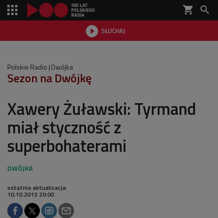
shopping_cart


SŁUCHAJ

Polskie Radio
Dwójka
Sezon na Dwójkę
Xawery Żuławski: Tyrmand
miał styczność z
superbohaterami
ostatnia aktualizacja:
10.10.2013 20:00