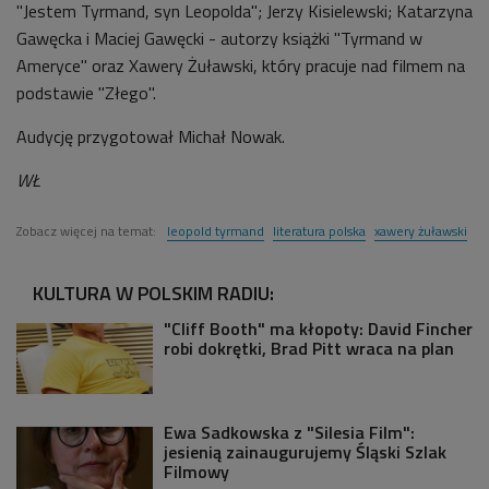
"Jestem Tyrmand, syn Leopolda"; Jerzy Kisielewski; Katarzyna
Gawęcka i Maciej Gawęcki - autorzy książki "Tyrmand w
Ameryce" oraz Xawery Żuławski, który pracuje nad filmem na
podstawie "Złego".
Audycję przygotował Michał Nowak.
WŁ
Zobacz więcej na temat:
leopold tyrmand
literatura polska
xawery żuławski
KULTURA W POLSKIM RADIU:
"Cliff Booth" ma kłopoty: David Fincher
robi dokrętki, Brad Pitt wraca na plan
Ewa Sadkowska z "Silesia Film":
jesienią zainaugurujemy Śląski Szlak
Filmowy