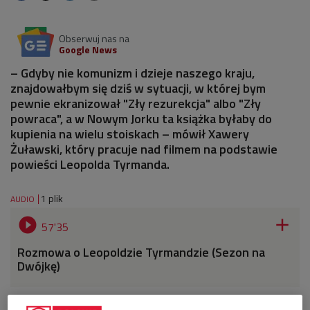
Obserwuj nas na
Google News
– Gdyby nie komunizm i dzieje naszego kraju,
znajdowałbym się dziś w sytuacji, w której bym
pewnie ekranizował "Zły rezurekcja" albo "Zły
powraca", a w Nowym Jorku ta książka byłaby do
kupienia na wielu stoiskach – mówił Xawery
Żuławski, który pracuje nad filmem na podstawie
powieści Leopolda Tyrmanda.
1 plik
AUDIO


57'35
Rozmowa o Leopoldzie Tyrmandzie (Sezon na
Dwójkę)