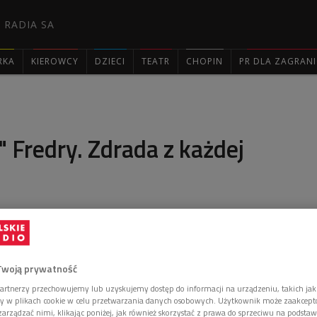
 RADIA SA
RKA
KIEROWCY
DZIECI
TEATR
CHOPIN
PR DLA ZAGRAN

" Fredry. Zdrada z każdej
eżyser teatralny Jarosław Kilian opowiadał o
leksandra Fredry w Teatrze Polskim w Warszawie.
Twoją prywatność
artnerzy przechowujemy lub uzyskujemy dostęp do informacji na urządzeniu, takich jak
ory w plikach cookie w celu przetwarzania danych osobowych. Użytkownik może zaakcep
arządzać nimi, klikając poniżej, jak również skorzystać z prawa do sprzeciwu na podsta