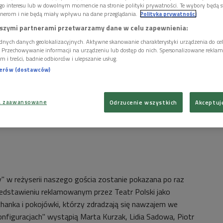
go interesu lub w dowolnym momencie na stronie polityki prywatności. Te wybory będą 
nerom i nie będą miały wpływu na dane przeglądania.
Polityka prywatności
szymi partnerami przetwarzamy dane w celu zapewnienia:
dnych danych geolokalizacyjnych. Aktywne skanowanie charakterystyki urządzenia do ce
i. Przechowywanie informacji na urządzeniu lub dostęp do nich. Spersonalizowane reklamy 
m i treści, badnie odbiorców i ulepszanie usług.
nerów (dostawców)
a zaawansowane
Odrzucenie wszystkich
Akceptuj
y" w reżyserii naszego gościa zostanie pokazana po raz
edstawieniu reklamowanym przez Teatr Polski jako
hanka i pokojówki, którzy zdradzają się nawzajem we
onfiguracjach" wystąpią
Marta Kurzak, Lidia Sadowa, Piotr