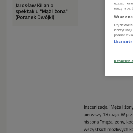
uzasadnione
Jarosław Kilian o
naszym part
spektaklu "Mąż i żona"
(Poranek Dwójki)
Wraz z na
Użycie dokła
identyfikacj
pomiar rekla
Lista part
Ustawieni
Inscenizacja "Męża i żon
pierwszy
18 maja. W prz
historia
"męża, żony, koc
wszystkich możliwych k