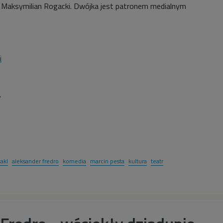
 i Maksymilian Rogacki. Dwójka jest patronem medialnym
i
7
akl
aleksander fredro
komedia
marcin pesta
kultura
teatr