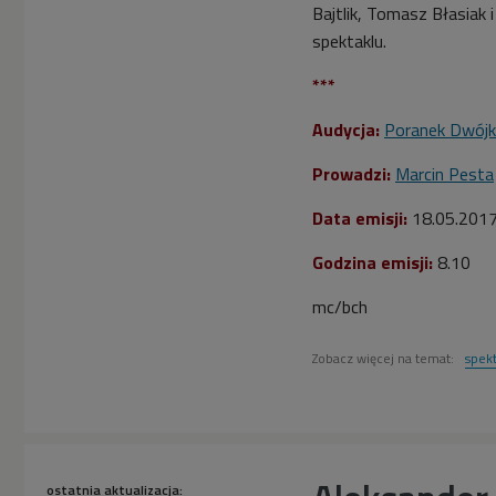
Bajtlik, Tomasz Błasiak
spektaklu.
***
Audycja:
Poranek Dwójk
Prowadzi:
Marcin Pesta
Data emisji:
18.05.201
Godzina emisji:
8.10
mc/bch
Zobacz więcej na temat:
spekt
ostatnia aktualizacja: