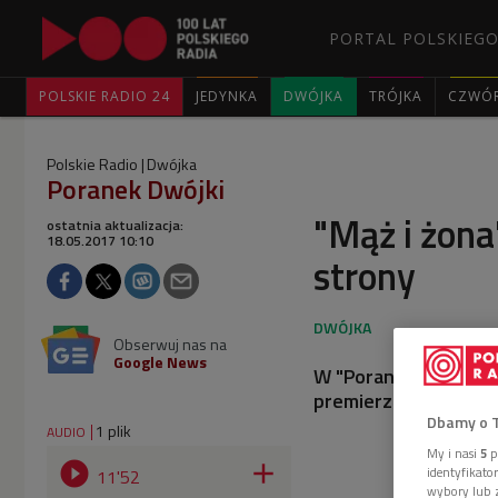
PORTAL POLSKIEGO
POLSKIE RADIO 24
JEDYNKA
DWÓJKA
TRÓJKA
CZWÓ
Polskie Radio
Dwójka
Poranek Dwójki
"Mąż i żona
ostatnia aktualizacja:
18.05.2017 10:10
strony
Obserwuj nas na
Google News
W "Poranku Dwójki" r
premierze komedii A
Dbamy o 
1 plik
AUDIO
My i nasi
5
p


identyfikat
11'52
wybory lub z