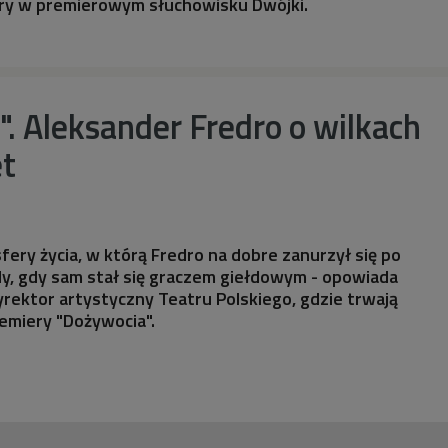
wiry w premierowym słuchowisku Dwójki.
. Aleksander Fredro o wilkach
et
fery życia, w którą Fredro na dobre zanurzył się po
dy, gdy sam stał się graczem giełdowym - opowiada
yrektor artystyczny Teatru Polskiego, gdzie trwają
emiery "Dożywocia".