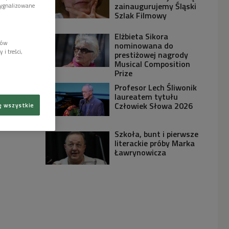
zainaugurujemy Śląski
sygnalizowane
Szlak Filmowy
Elżbieta Sikora
lów
nominowana do
i treści,
prestiżowej nagrody
Musical Composition
Prize
Profesor Lech Śliwonik
laureatem tytułu
Człowiek Słowa 2026
ę wszystkie
Szkoła, bunt i pierwsze
literackie próby Marka
Ławrynowicza