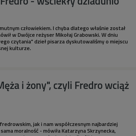
Fredro - wściekły dziadunio
smutnym człowiekiem. I chyba dlatego właśnie został
ówił w Dwójce reżyser Mikołaj Grabowski. W dniu
wego czytania" dzieł pisarza dyskutowaliśmy o miejscu
nej kulturze.
ęża i żony", czyli Fredro wciąż
fredrowskim, jak i nam współczesnym najbardziej
 sama moralność - mówiła Katarzyna Skrzynecka,