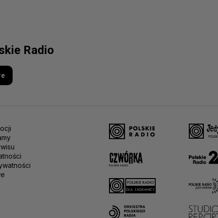
lskie Radio
re
ocji
amy
rwisu
atności
ywatności
we