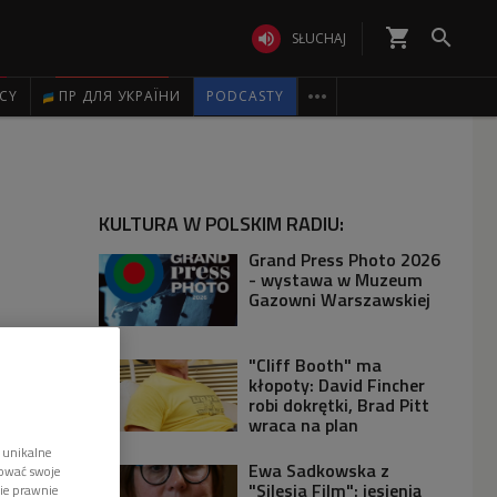
shopping_cart


SŁUCHAJ

ICY
ПР ДЛЯ УКРАЇНИ
PODCASTY
KULTURA W POLSKIM RADIU:
Grand Press Photo 2026
- wystawa w Muzeum
Gazowni Warszawskiej
"Cliff Booth" ma
kłopoty: David Fincher
robi dokrętki, Brad Pitt
wraca na plan
 unikalne
Ewa Sadkowska z
tować swoje
"Silesia Film": jesienią
wie prawnie