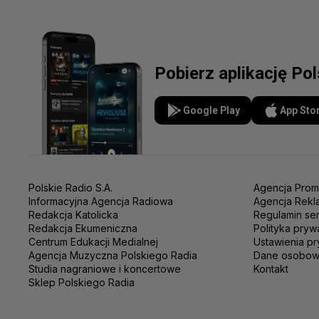
Pobierz aplikację Po
Google Play
App Sto
Polskie Radio S.A.
Agencja Prom
Informacyjna Agencja Radiowa
Agencja Rekl
Redakcja Katolicka
Regulamin se
Redakcja Ekumeniczna
Polityka pryw
Centrum Edukacji Medialnej
Ustawienia pr
Agencja Muzyczna Polskiego Radia
Dane osobo
Studia nagraniowe i koncertowe
Kontakt
Sklep Polskiego Radia