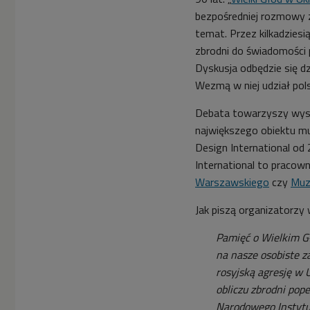
bezpośredniej rozmowy z
temat. Przez kilkadziesi
zbrodni do świadomości p
Dyskusja odbędzie się dz
Wezmą w niej udział pols
Debata towarzyszy wyst
największego obiektu m
Design International od 
International to pracow
Warszawskiego
czy
Muz
Jak piszą organizatorzy w
Pamięć o Wielkim Gł
na nasze osobiste z
rosyjską agresję w 
obliczu zbrodni pop
Narodowego Instytu