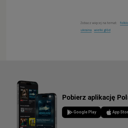
Zobacz więcej na temat:
folkl
ukraina
wielki głód
Pobierz aplikację Po
Google Play
App Sto