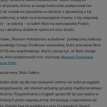
 artystami, którzy w swojej twórczości podejmowali ten
ąt lat szukali oni sposobów na dotarcie z opowieścią o tej
ublicznej, a także na przezwyciężenie traumy z nią związanej.
iś – w sobotę – w Galerii Nizio na warszawskiej Pradze.
cy i ukraińscy działacze społeczni oraz artyści.
awie „Muzeum Holodomoru w budowie” poświęconej realizacji
uzealnego Europy Środkowo-wschodniej, który pracownia Nizio
2018 roku współrealizuje. Warto zaznaczyć, że Nizio Design
nia, która projektowała m.in. wystawę
Muzeum Powstania
eum Polin
.
ydarzenia, Nizio Gallery:
odzie stała się dla nas niezwykle istotna nie tylko ze względu
aangażowanie, ale również aktualną sytuację międzynarodową i
Ukrainie. Przypominanie o tragedii sprzed 90 lat jest ważne w
ełnianych przez rosyjską armię. Korzystając z zaproszenia od
tu Dziedzictwa do współpracy przy Europejskich Dniach