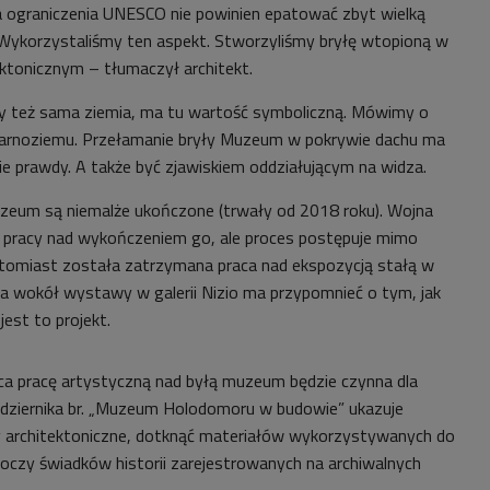
 ograniczenia UNESCO nie powinien epatować zbyt wielką
. Wykorzystaliśmy ten aspekt. Stworzyliśmy bryłę wtopioną w
ktonicznym – tłumaczył architekt.
zy też sama ziemia, ma tu wartość symboliczną. Mówimy o
czarnoziemu. Przełamanie bryły Muzeum w pokrywie dachu ma
 prawdy. A także być zjawiskiem oddziałującym na widza.
zeum są niemalże ukończone (trwały od 2018 roku). Wojna
racy nad wykończeniem go, ale proces postępuje mimo
atomiast została zatrzymana praca nad ekspozycją stałą w
ata wokół wystawy w galerii Nizio ma przypomnieć o tym, jak
st to projekt.
a pracę artystyczną nad byłą muzeum będzie czynna dla
ździernika br. „Muzeum Holodomoru w budowie” ukazuje
y architektoniczne, dotknąć materiałów wykorzystywanych do
 oczy świadków historii zarejestrowanych na archiwalnych