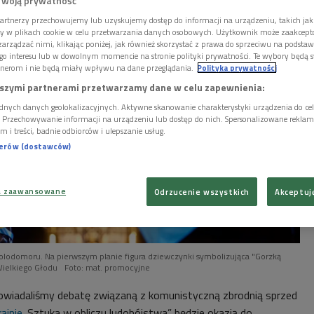
Twoją prywatność
artnerzy przechowujemy lub uzyskujemy dostęp do informacji na urządzeniu, takich jak
ory w plikach cookie w celu przetwarzania danych osobowych. Użytkownik może zaakcep
arządzać nimi, klikając poniżej, jak również skorzystać z prawa do sprzeciwu na podsta
go interesu lub w dowolnym momencie na stronie polityki prywatności. Te wybory będą 
nerom i nie będą miały wpływu na dane przeglądania.
Polityka prywatności
szymi partnerami przetwarzamy dane w celu zapewnienia:
dnych danych geolokalizacyjnych. Aktywne skanowanie charakterystyki urządzenia do ce
i. Przechowywanie informacji na urządzeniu lub dostęp do nich. Spersonalizowane reklamy 
m i treści, badnie odbiorców i ulepszanie usług.
nerów (dostawców)
a zaawansowane
Odrzucenie wszystkich
Akceptuj
lodomoru. Na pierwszym planie figura dziewczynki symbolizująca "Gorzką
Wielkiego Głodu
Foto: mat. promocyjne
owiadaliśmy debatę związaną z komunistyczną zbrodnią sprzed
ainie
. Sztuka w obliczu ludobójstwa” będzie okazją do