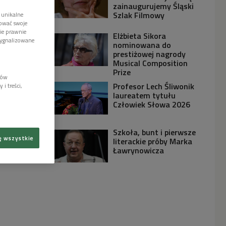
zainaugurujemy Śląski
Szlak Filmowy
 unikalne
tować swoje
wie prawnie
Elżbieta Sikora
sygnalizowane
nominowana do
prestiżowej nagrody
Musical Composition
Prize
lów
Profesor Lech Śliwonik
i treści,
laureatem tytułu
Człowiek Słowa 2026
Szkoła, bunt i pierwsze
ę wszystkie
literackie próby Marka
Ławrynowicza