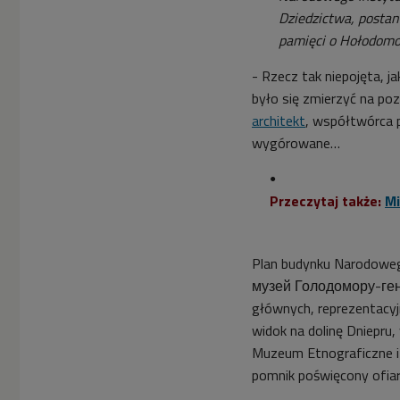
Dziedzictwa, posta
pamięci o Hołodomo
- Rzecz tak niepojęta, j
było się zmierzyć na po
architekt
, współtwórca 
wygórowane…
Przeczytaj także:
Mi
Plan budynku Narodoweg
музей Голодомору-геноц
głównych, reprezentacyjn
widok na dolinę Dniepru,
Muzeum Etnograficzne i 
pomnik poświęcony ofi