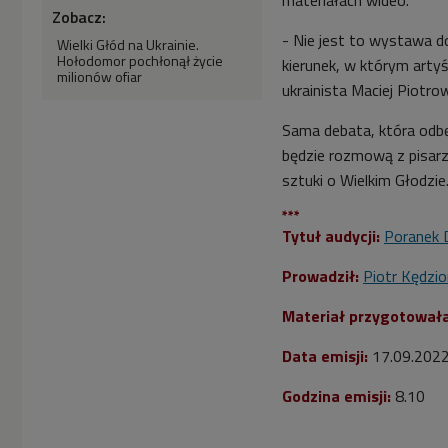
Zobacz:
- Nie jest to wystawa d
Wielki Głód na Ukrainie.
Hołodomor pochłonął życie
kierunek, w którym artyśc
milionów ofiar
ukrainista Maciej Piotrow
Sama debata, która odbę
będzie rozmową z pisarza
sztuki o Wielkim Głodzie
***
Tytuł audycji:
Poranek 
Prowadził:
Piotr Kędzio
Materiał przygotował
Data emisji:
17.09.202
Godzina emisji:
8.10