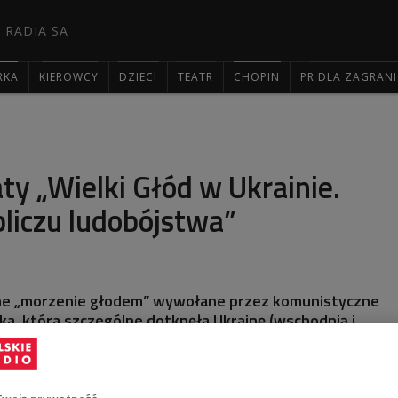
 RADIA SA
RKA
KIEROWCY
DZIECI
TEATR
CHOPIN
PR DLA ZAGRAN

y „Wielki Głód w Ukrainie.
liczu ludobójstwa”
ne „morzenie głodem” wywołane przez komunistyczne
ka, która szczególne dotknęła Ukrainę (wschodnią i
ła się do śmierci milionów Ukraińców. Źródła wciąż są
e się, że zginęło od 3 do 10 milionów ludzi. W tym
rocznicę tej zbrodni (1932-1933).