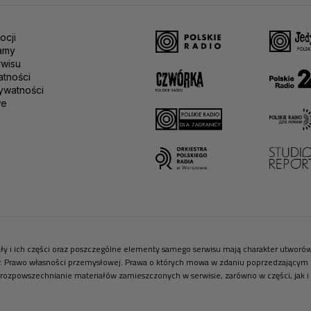
ocji
amy
rwisu
atności
ywatności
we
riały i ich części oraz poszczególne elementy samego serwisu mają charakter utwor
r. Prawo własności przemysłowej. Prawa o których mowa w zdaniu poprzedzającym pr
 rozpowszechnianie materiałów zamieszczonych w serwisie, zarówno w części, jak i