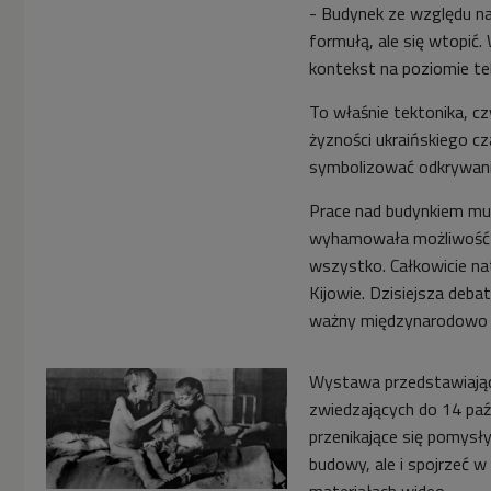
- Budynek ze względu na
formułą, ale się wtopić
kontekst na poziomie te
To właśnie tektonika, c
żyzności ukraińskiego 
symbolizować odkrywanie
Prace nad budynkiem mu
wyhamowała możliwość p
wszystko. Całkowicie n
Kijowie. Dzisiejsza deb
ważny międzynarodowo je
Wystawa przedstawiając
zwiedzających do 14 pa
przenikające się pomysł
budowy, ale i spojrzeć w
materiałach wideo.