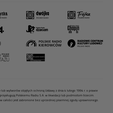
ów lub wytworów objętych ochroną Ustawy z dnia 4 lutego 1994 r. o prawie
zysługują Polskiemu Radiu S.A. w likwidacji lub podmiotom trzecim.
 w całości jest zabronione bez uprzedniej pisemnej zgody uprawnionego.