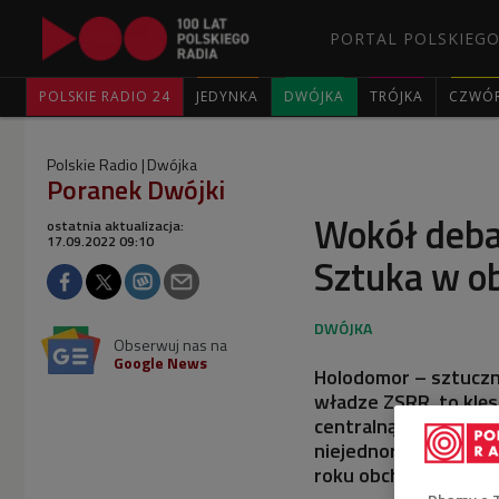
PORTAL POLSKIEGO
POLSKIE RADIO 24
JEDYNKA
DWÓJKA
TRÓJKA
CZWÓ
Polskie Radio
Dwójka
Poranek Dwójki
Wokół debat
ostatnia aktualizacja:
17.09.2022 09:10
Sztuka w ob
Obserwuj nas na
Google News
Holodomor – sztucz
władze ZSRR, to klęs
centralną). Przyczyni
niejednorodne. Szacuj
roku obchodzimy 90. 