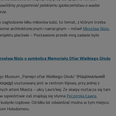
nowiliśmy przypomnieć polskiemu społeczeństwu o wadze
rze.
ak zagłodzenie kilku milionów ludzi, to temat, z którym trzeba
ziomie architektonicznym i narracyjnym – mówił
Mirosław Nizio,
projektu placówki – Postawione przede mną zadanie było
rosław Nizio o symbolice Memoriału Ofiar Wielkiego Głodu
o Muzeum „Pamięci ofiar Wielkiego Głodu” (Національний
иду) usytuowany jest w centrum Kijowa, przy jednej z
ych arterii Miasta – ulicy Lavrs’kiej. Ze skarpy roztacza się tam
 w sąsiedztwie zaś znajdują się słynna
Peczerska Ławra
,
budynki rządowe. Od kilku lat odwiedzać można w tym miejscu
arom Holodomoru.