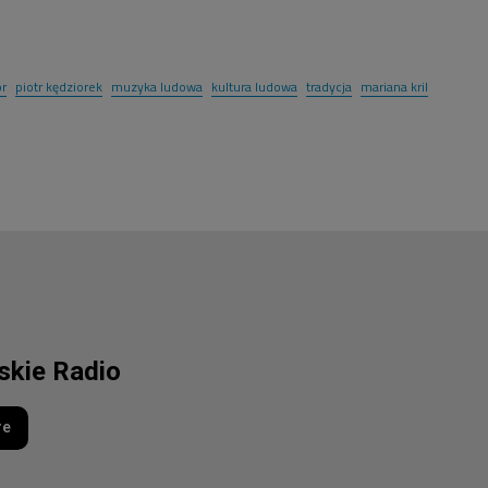
or
piotr kędziorek
muzyka ludowa
kultura ludowa
tradycja
mariana kril
lskie Radio
re