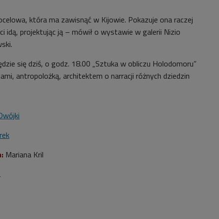
ocelowa, która ma zawisnąć w Kijowie. Pokazuje ona raczej
i idą, projektując ją – mówił o wystawie w galerii Nizio
ski.
dzie się dziś, o godz. 18.00 „Sztuka w obliczu Holodomoru”
mi, antropolożką, architektem o narracji różnych dziedzin
.
Dwójki
rek
a:
Mariana Kril
2