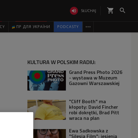
shopping_cart


SŁUCHAJ

ICY
ПР ДЛЯ УКРАЇНИ
PODCASTY
KULTURA W POLSKIM RADIU:
Grand Press Photo 2026
- wystawa w Muzeum
Gazowni Warszawskiej
"Cliff Booth" ma
kłopoty: David Fincher
robi dokrętki, Brad Pitt
wraca na plan
Ewa Sadkowska z
"Silesia Film": jesienią