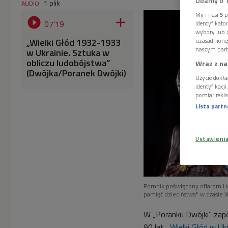
Dbamy o 
1 plik
AUDIO
My i nasi
5
p


07'19
identyfikat
wybory lub z
„Wielki Głód 1932-1933
uzasadnione
naszym part
w Ukrainie. Sztuka w
obliczu ludobójstwa”
Wraz z na
(Dwójka/Poranek Dwójki)
Użycie dokła
identyfikacj
pomiar rekla
Lista part
Ustawieni
Pomnik poświęcony ofiarom Ho
pamięć dzieciństwa" w czasie 
W „Poranku Dwójki” zap
90 lat. „
Wielki Głód w Ukr