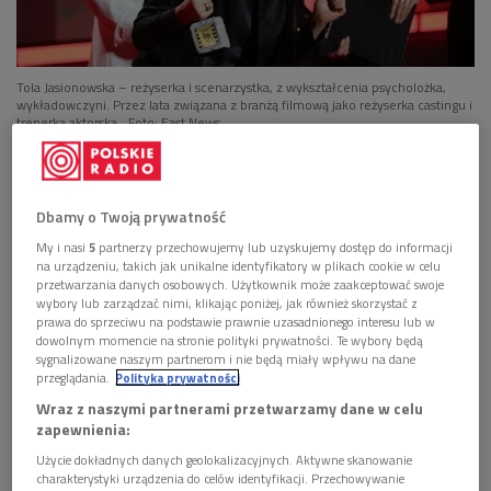
Tola Jasionowska – reżyserka i scenarzystka, z wykształcenia psycholożka,
wykładowczyni. Przez lata związana z branżą filmową jako reżyserka castingu i
trenerka aktorska
Foto: East News
– O
reżyserii myślałam zawsze. Ale ciągle brakowało mi
przestrzeni, o której chcę pisać i robić
–
mówiła w rozmowie
Dbamy o Twoją prywatność
dla Dwójki Tola Jasionowska.
– J
ak spotkałam się z
działalnością Pogranicza, to się zbiegło z moimi refleksjami
My i nasi
5
partnerzy przechowujemy lub uzyskujemy dostęp do informacji
na urządzeniu, takich jak unikalne identyfikatory w plikach cookie w celu
na temat dorastania, dojrzewania, wychodzenia ze
przetwarzania danych osobowych. Użytkownik może zaakceptować swoje
schematów. Zobaczyłam Orkiestrę Teatru Sejneńskiego i to
wybory lub zarządzać nimi, klikając poniżej, jak również skorzystać z
prawa do sprzeciwu na podstawie prawnie uzasadnionego interesu lub w
był taki wyzwalacz tematu. Chyba najważniejszy impuls, na
dowolnym momencie na stronie polityki prywatności. Te wybory będą
który czekałam
–
wyjaśniła.
sygnalizowane naszym partnerom i nie będą miały wpływu na dane
przeglądania.
Polityka prywatności
Z tego spotkania narodziła się historia "Klarnetu",
Wraz z naszymi partnerami przetwarzamy dane w celu
kameralnego filmu osadzonego w Sejnach. Obraz opowiada o
zapewnienia:
dwudziestoletniej Łucji, dorastającej w świecie kobiet,
Użycie dokładnych danych geolokalizacyjnych. Aktywne skanowanie
charakterystyki urządzenia do celów identyfikacji. Przechowywanie
nieobecnych ojców i rodzinnych niedopowiedzeń. – Chyba