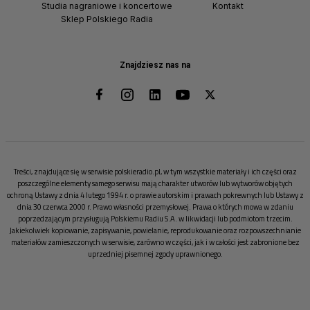
Studia nagraniowe i koncertowe
Kontakt
Sklep Polskiego Radia
Znajdziesz nas na
Treści, znajdujące się w serwisie polskieradio.pl, w tym wszystkie materiały i ich części oraz
poszczególne elementy samego serwisu mają charakter utworów lub wytworów objętych
ochroną Ustawy z dnia 4 lutego 1994 r. o prawie autorskim i prawach pokrewnych lub Ustawy z
dnia 30 czerwca 2000 r. Prawo własności przemysłowej. Prawa o których mowa w zdaniu
poprzedzającym przysługują Polskiemu Radiu S.A. w likwidacji lub podmiotom trzecim.
Jakiekolwiek kopiowanie, zapisywanie, powielanie, reprodukowanie oraz rozpowszechnianie
materiałów zamieszczonych w serwisie, zarówno w części, jak i w całości jest zabronione bez
uprzedniej pisemnej zgody uprawnionego.