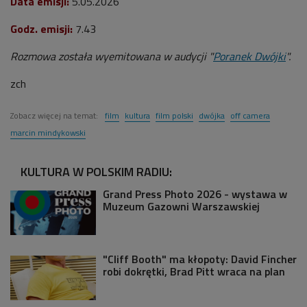
Data emisji:
5
.05.2026
Godz. emisji:
7
.43
Rozmowa została wyemitowana w audycji "
Poranek Dwójki
".
zch
Zobacz więcej na temat:
film
kultura
film polski
dwójka
off camera
marcin mindykowski
KULTURA W POLSKIM RADIU:
Grand Press Photo 2026 - wystawa w
Muzeum Gazowni Warszawskiej
"Cliff Booth" ma kłopoty: David Fincher
robi dokrętki, Brad Pitt wraca na plan