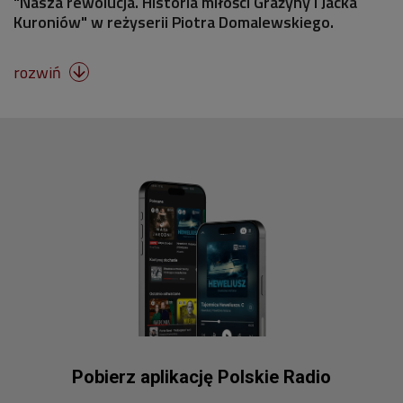
"Nasza rewolucja. Historia miłości Grażyny i Jacka
Kuroniów" w reżyserii Piotra Domalewskiego.
rozwiń

Pobierz aplikację Polskie Radio