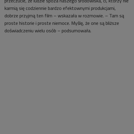
przeczucie, że ludzie spoza naszego środowiska, ci, którzy nie
karmią się codziennie bardzo efektownymi produkcjami,
dobrze przyjmą ten film
– wskazała w rozmowie.
– Tam są
proste historie i proste niemoce. Myślę, że one są bliższe
doświadczeniu wielu osób
– podsumowała.