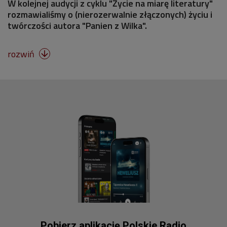
W kolejnej audycji z cyklu "Życie na miarę literatury"
rozmawialiśmy o (nierozerwalnie złączonych) życiu i
twórczości autora "Panien z Wilka".
rozwiń

Pobierz aplikację Polskie Radio