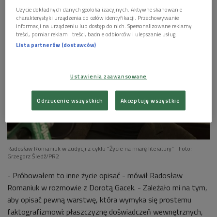
Użycie dokładnych danych geolokalizacyjnych. Aktywne skanowanie
charakterystyki urządzenia do celów identyfikacji. Przechowywanie
informacji na urządzeniu lub dostęp do nich. Spersonalizowane reklamy i
treści, pomiar reklam i treści, badnie odbiorców i ulepszanie usług.
Lista partnerów (dostawców)
Ustawienia zaawansowane
Odrzucenie wszystkich
Akceptuję wszystkie
Radosław Romaniuk w audycji z cyklu "Życie na miarę literatury"
Foto:
Grzegorz Śledź/PR2
- Próbowałem to inne życie opisać - mówił Radosław
Romaniuk w rozmowie z Dorotą Gacek. - Zależało mi na tym,
aby opisać pewną warstwę, która wymyka się prostemu
faktografizmowi: płaszczyznę doświadczeń wewnętrznych,