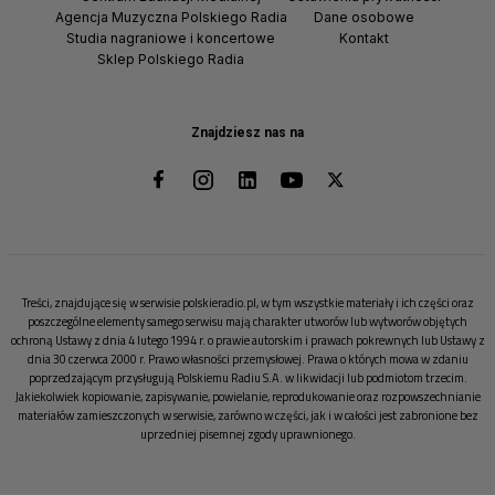
Agencja Muzyczna Polskiego Radia
Dane osobowe
Studia nagraniowe i koncertowe
Kontakt
Sklep Polskiego Radia
Znajdziesz nas na
Treści, znajdujące się w serwisie polskieradio.pl, w tym wszystkie materiały i ich części oraz
poszczególne elementy samego serwisu mają charakter utworów lub wytworów objętych
ochroną Ustawy z dnia 4 lutego 1994 r. o prawie autorskim i prawach pokrewnych lub Ustawy z
dnia 30 czerwca 2000 r. Prawo własności przemysłowej. Prawa o których mowa w zdaniu
poprzedzającym przysługują Polskiemu Radiu S.A. w likwidacji lub podmiotom trzecim.
Jakiekolwiek kopiowanie, zapisywanie, powielanie, reprodukowanie oraz rozpowszechnianie
materiałów zamieszczonych w serwisie, zarówno w części, jak i w całości jest zabronione bez
uprzedniej pisemnej zgody uprawnionego.