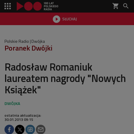
shopping_cart


SŁUCHAJ

Polskie Radio
Dwójka
Poranek Dwójki
Radosław Romaniuk
laureatem nagrody "Nowych
Książek"
ostatnia aktualizacja:
30.01.2013 09:15