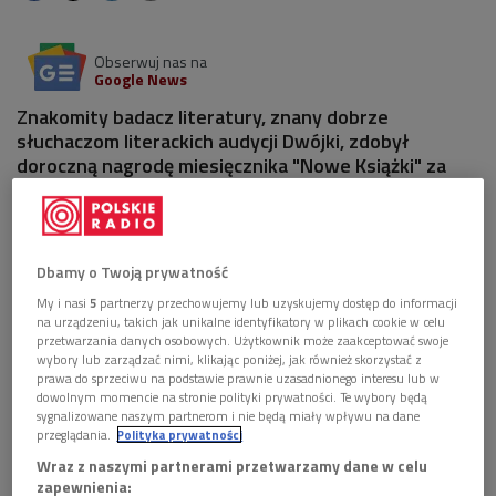
Obserwuj nas na
Google News
Znakomity badacz literatury, znany dobrze
słuchaczom literackich audycji Dwójki, zdobył
doroczną nagrodę miesięcznika "Nowe Książki" za
pierwszy tom nowej biografii Jarosława
Iwaszkiewicza "Inne życie".
2 pliki
AUDIO
Dbamy o Twoją prywatność
My i nasi
5
partnerzy przechowujemy lub uzyskujemy dostęp do informacji


14'08
na urządzeniu, takich jak unikalne identyfikatory w plikach cookie w celu
przetwarzania danych osobowych. Użytkownik może zaakceptować swoje
Rozmowa z Radosławem Romaniukiem, laureatem
wybory lub zarządzać nimi, klikając poniżej, jak również skorzystać z
nagrody "Nowych Książek" za rok 2012
prawa do sprzeciwu na podstawie prawnie uzasadnionego interesu lub w
dowolnym momencie na stronie polityki prywatności. Te wybory będą
sygnalizowane naszym partnerom i nie będą miały wpływu na dane


04'49
przeglądania.
Polityka prywatności
Wraz z naszymi partnerami przetwarzamy dane w celu
Rok Lutosławskiego. Relacja Adama Dąbrowskiego
zapewnienia:
z Londynu