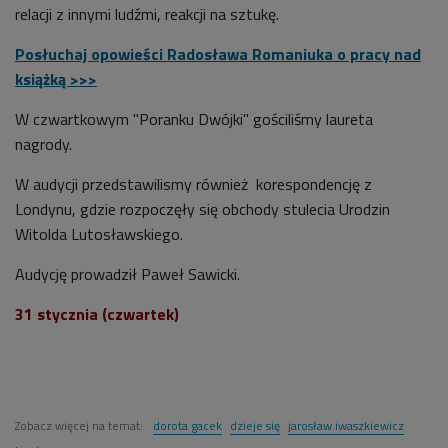
relacji z innymi ludźmi, reakcji na sztukę.
Posłuchaj opowieści Radosława Romaniuka o pracy nad
książką >>>
W czwartkowym "Poranku Dwójki" gościliśmy laureta
nagrody.
W audycji przedstawilismy również korespondencję z
Londynu, gdzie rozpoczęły się obchody stulecia Urodzin
Witolda Lutosławskiego.
Audycję prowadził Paweł Sawicki.
31 stycznia (czwartek)
Zobacz więcej na temat:
dorota gacek
dzieje się
jarosław iwaszkiewicz