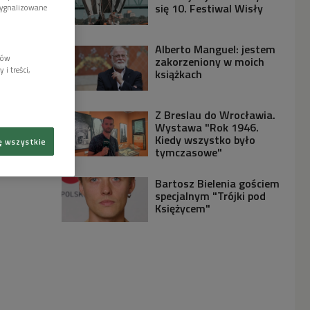
się 10. Festiwal Wisły
sygnalizowane
Alberto Manguel: jestem
lów
zakorzeniony w moich
i treści,
książkach
Z Breslau do Wrocławia.
Wystawa "Rok 1946.
Kiedy wszystko było
ę wszystkie
tymczasowe"
Bartosz Bielenia gościem
specjalnym "Trójki pod
Księżycem"