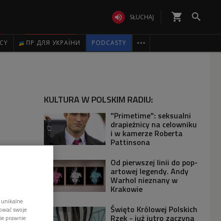
shopping_cart


SŁUCHAJ

ICY
ПР ДЛЯ УКРАЇНИ
PODCASTY
KULTURA W POLSKIM RADIU:
"Primetime": seksualni
drapieżnicy na celowniku
i w kamerze Roberta
Pattinsona
Od pierwszej linii do pop-
artowej legendy. Andy
Warhol nieznany w
Krakowie
 unikalne
Święto Królowej Polskich
tować swoje
Rzek - już jutro zaczyna
wie prawnie