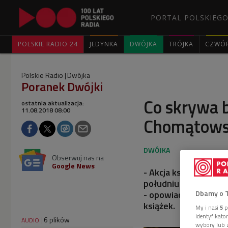
PORTAL POLSKIEGO
POLSKIE RADIO 24
JEDYNKA
DWÓJKA
TRÓJKA
CZWÓ
Polskie Radio
Dwójka
Poranek Dwójki
Co skrywa 
ostatnia aktualizacja:
11.08.2018 08:00
Chomątowsk
Obserwuj nas na
Google News
- Akcja książki "Ser
południu USA, przed 
Dbamy o 
- opowiadała Beata 
książek.
My i nasi
5
p
identyfikat
6 plików
AUDIO
wybory lub z