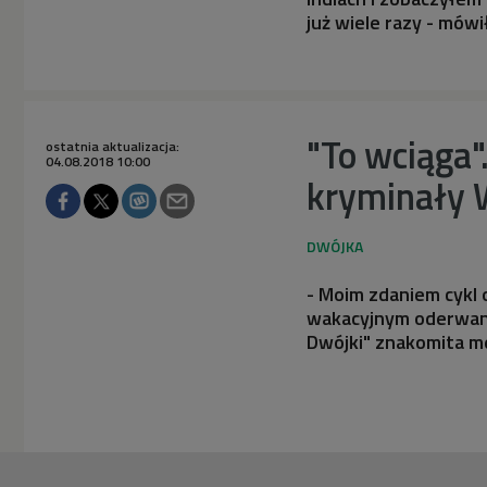
już wiele razy - mów
"To wciąga"
ostatnia aktualizacja:
04.08.2018 10:00
kryminały 
- Moim zdaniem cykl 
wakacyjnym oderwani
Dwójki" znakomita me