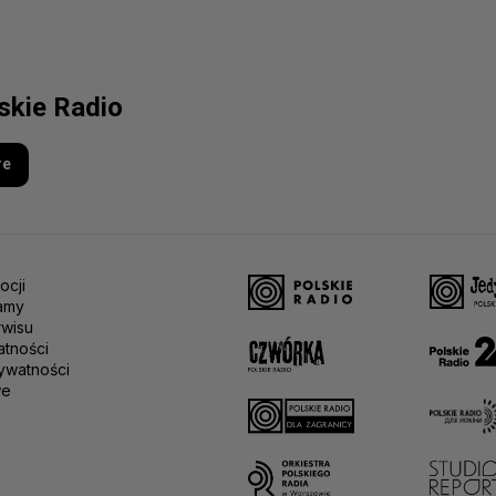
lskie Radio
re
ocji
amy
rwisu
atności
ywatności
we