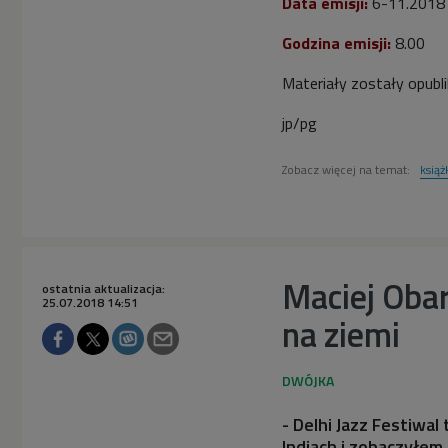
Data emisji:
6-11.2018
poleca książkę "Śmiech w
ciemności" Vladimira
Godzina emisji:
8.00
Nabokova (Poranek
Dwójki)
Materiały zostały opubl
jp/pg
Zobacz więcej na temat:
książ
Maciej Obar
ostatnia aktualizacja:
25.07.2018 14:51
na ziemi
- Delhi Jazz Festiwa
Indiach i zobaczyłem