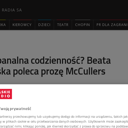
 RADIA SA
RKA
KIEROWCY
DZIECI
TEATR
CHOPIN
PR DLA ZAGRAN

banalna codzienność? Beata
a poleca prozę McCullers
ce to samotny myśliwy" Carson McCullers rozgrywa się
wybuchem II wojny, ale problemy są inne niż w Europie
Twoją prywatność
Chomątowska o jednej z polecanych przez siebie
artnerzy przechowujemy lub uzyskujemy dostęp do informacji na urządzeniu, takich jak
ory w plikach cookie w celu przetwarzania danych osobowych. Użytkownik może zaakcep
arządzać nimi, klikając poniżej, jak również skorzystać z prawa do sprzeciwu na podsta