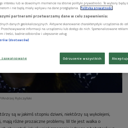
go interesu lub w dowolnym momencie na stronie polityki prywatności. Te wybory będą 
nerom i nie będą miały wpływu na dane przeglądania.
Polityka prywatności
szymi partnerami przetwarzamy dane w celu zapewnienia:
dnych danych geolokalizacyjnych. Aktywne skanowanie charakterystyki urządzenia do ce
i. Przechowywanie informacji na urządzeniu lub dostęp do nich. Spersonalizowane reklamy 
m i treści, badnie odbiorców i ulepszanie usług.
nerów (dostawców)
a zaawansowane
Odrzucenie wszystkich
Akceptuj
P/Andrzej Rybczyński
rzy są w jakimś stopniu dziwni, niektórzy są wykolejeni,
, mają różne prozaiczne problemy. W tle jest walka o