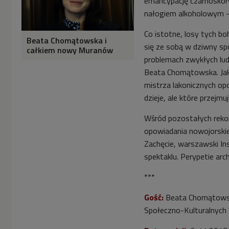
emancypację czarnoskóry
Dwójki)
nałogiem alkoholowym - p


02'33
Co istotne, losy tych b
Beata Chomątowska i
Beata Chomątowska
się ze sobą w dziwny spo
całkiem nowy Muranów
poleca wizytę w
problemach zwykłych ludz
Instytucie Awangardy w
Beata Chomątowska. Jak 
Warszawie (Poranek
mistrza lakonicznych op
Dwójki)
dzieje, ale które przejmuj


02'31
Wśród pozostałych rekom
Beata Chomątowska
opowiadania nowojorski
poleca książkę Toma
Zachęcie, warszawski I
Dyckhoffa "Epoka
spektaklu. Perypetie arch
spektaklu. Perypetie
architektury i miasta XXI
***
wieku" (Poranek Dwójki)
Gość:
Beata Chomątowska


02'53
Społeczno-Kulturalnych
Beata Chomątowska