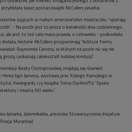
ch obywateli, jak również zmagania jednego z bohaterów z
rzybliżała świat postaci książki McCullers pisarka.
ohaterów żyjących w małym amerykańskim miasteczku "splatają
sób". - Na pozór jest to proza o banalności dnia codziennego,
i, ale jest to też cała masa prawdy o człowieku - podkreślała
dodała, historie McCullers przypominają "krótsze formy
owiadań Raymonda Carvera, w których na pozór nic się nie
ą grozą i pokazują całokształt ludzkiej kondycji".
endacji Beaty Chomątowskiej znajdują się również:
e Henry'ego Jamesa, wystawa prac Kojiego Kamojiego w
nstytut Awangardy czy książka Toma Dyckhoffa "Epoka
itektury i miasta XXI wieku".
 (pisarka, dziennikarka,
prezeska Stowarzyszenia Inicjatyw
 Stacja Muranów)