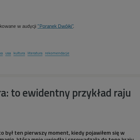
ikowane w audycji
"Poranek Dwójki"
.
ka
usa
kultura
literatura
rekomendacje
a: to ewidentny przykład raju
l to był ten pierwszy moment, kiedy pojawiłem się w
 magię, która mnie uwiodła i sprowadzała do tego kraju