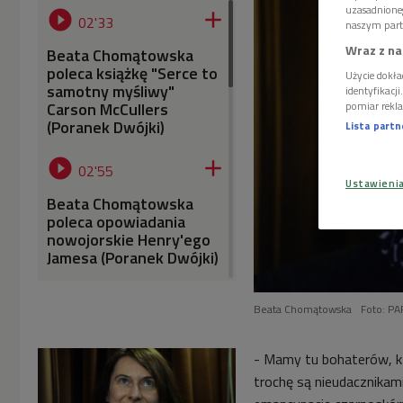
uzasadnione


02'33
naszym part
Wraz z na
Beata Chomątowska
poleca książkę "Serce to
Użycie dokła
samotny myśliwy"
identyfikacj
Carson McCullers
pomiar rekla
(Poranek Dwójki)
Lista part


02'55
Ustawieni
Beata Chomątowska
poleca opowiadania
nowojorskie Henry'ego
Jamesa (Poranek Dwójki)


02'11
Beata Chomątowska
Foto: PA
Beata Chomątowska
poleca wystawę prac
- Mamy tu bohaterów, któ
Kojiego Kamojiego w
trochę są nieudacznikami
Zachęcie (Poranek