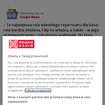
Obserwuj nas na
Google News
- To największa rola włoskiego repertuaru dla basa;
rola bardzo złożona. Filip to władca, a także - w jego
przeświadczeniu - zdradzony małżonek, do tego
jeszcze nieszczęśliwy ojciec. To wszystko się w nim
burzy, przeplata. Stworzenie pełnokrwistej postaci
jest tu największą trudnością - mówił śpiewak Rafał
Siwek przed nadchodzącą premierą "Don Carlosa" w
Dbamy o Twoją prywatność
Teatrze Wielkim w Łodzi.
My i nasi
5
partnerzy przechowujemy lub uzyskujemy dostęp do informacji
na urządzeniu, takich jak unikalne identyfikatory w plikach cookie w celu
przetwarzania danych osobowych. Użytkownik może zaakceptować swoje
wybory lub zarządzać nimi, klikając poniżej, jak również skorzystać z
prawa do sprzeciwu na podstawie prawnie uzasadnionego interesu lub w
dowolnym momencie na stronie polityki prywatności. Te wybory będą
sygnalizowane naszym partnerom i nie będą miały wpływu na dane
przeglądania.
Polityka prywatności
Wraz z naszymi partnerami przetwarzamy dane w celu
zapewnienia: