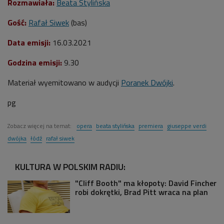
Rozmawiała:
Beata Stylińska
Gość:
Rafał Siwek
(bas)
Data emisji:
16
.03.2021
Godzina emisji:
9.30
Materiał wyemitowano w audycji
Poranek Dwójki
.
pg
Zobacz więcej na temat:
opera
beata stylińska
premiera
giuseppe verdi
dwójka
łódź
rafał siwek
KULTURA W POLSKIM RADIU:
"Cliff Booth" ma kłopoty: David Fincher
robi dokrętki, Brad Pitt wraca na plan