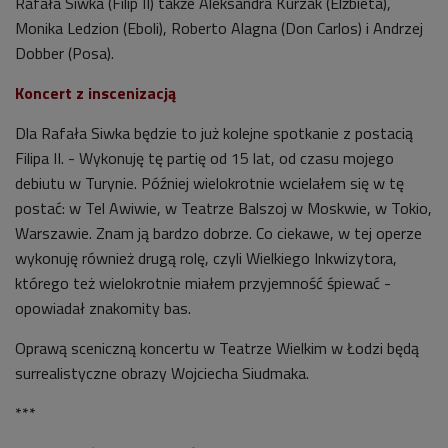
Rafała Siwka (Filip II) także Aleksandra Kurzak (Elżbieta),
Monika Ledzion (Eboli), Roberto Alagna (Don Carlos) i Andrzej
Dobber (Posa).
Koncert z inscenizacją
Dla
Rafała Siwka będzie to już kolejne spotkanie z postacią
Filipa II. - Wykonuję tę partię od 15 lat, od czasu mojego
debiutu w Turynie. Później wielokrotnie wcielałem się w tę
postać: w Tel Awiwie, w Teatrze Balszoj w Moskwie, w Tokio,
Warszawie. Znam ją bardzo dobrze. Co ciekawe, w tej operze
wykonuję również drugą rolę, czyli Wielkiego Inkwizytora,
którego też wielokrotnie miałem przyjemność śpiewać -
opowiadał znakomity bas.
Oprawą sceniczną koncertu w Teatrze Wielkim w Łodzi będą
surrealistyczne obrazy Wojciecha Siudmaka.
***