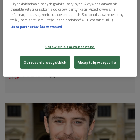
Użycie dokładnych danych geolokalizacyjnych. Aktywne skanowanie
charakterystyki urządzenia do celów identyfikacji. Przechowywanie
informacji na urządzeniu lub dostęp do nich. Spersonalizowane reklamy i
treści, pomiar reklam i treści, badnie odbiorców i ulepszanie usług.
Lista partnerów (dostawców)
Plakat wersji koncertowej "Don Carlosa" w Teatrze Wielkim w Łodzi
Foto:
materiały prom.
Ustawienia zaawansowane
POSŁUCHAJ
Odrzucenie wszystkich
Akceptuję wszystkie
Światowej sławy bas Rafał Siwek przed nadchodzącą
premierą "Don Carlosa" w Teatrze Wielkim w Łodzi
(Poranek Dwójki)
07:06