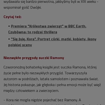
wydawała się bardzo pierwotna, jakbyśmy byli w XIX wieku -
wspominał gość Dwójki.
Czytaj też:
Premiera "Królestwa zwierząt" w BBC Earth.
Czubówna: to rodzaj thrillera
"Się żyję. Kora". Portret córki, matki, kobiety, ikony
polskiej sceny
Niezwykłe przygody suczki Ramony
Czworonożną bohaterką książki jest suczka Ramona, której
życie pełne było niezwykłych przygód. Towarzyszyła
autorom w podróżach, latała samolotem i poznawała świat.
Jej historia pokazuje, jak głęboka i pełna emocji może być więź
między człowiekiem a zwierzęciem.
- Kora nie mogła nigdzie pojechać bez Ramony. A