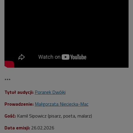
***
Tytuł audycji:
Poranek Dwójki
Prowadzenie:
Małgorzata Nieciecka-Mac
Gość:
Kamil Sipowicz (pisarz, poeta, malarz)
Data emisji:
26
.02.2026