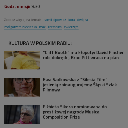
Godz. emisji:
8.30
Zobacz więcej na temat:
kamil sipowicz
kora
dwójka
małgorzata nieciecka- mac
literatura
zwierzęta
KULTURA W POLSKIM RADIU:
"Cliff Booth" ma kłopoty: David Fincher
robi dokrętki, Brad Pitt wraca na plan
Ewa Sadkowska z "Silesia Film":
jesienią zainaugurujemy Śląski Szlak
Filmowy
Elżbieta Sikora nominowana do
prestiżowej nagrody Musical
Composition Prize