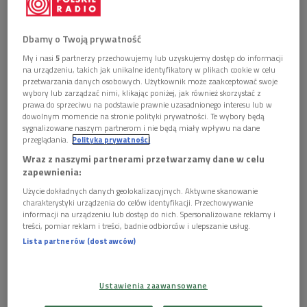
Dbamy o Twoją prywatność
My i nasi
5
partnerzy przechowujemy lub uzyskujemy dostęp do informacji
na urządzeniu, takich jak unikalne identyfikatory w plikach cookie w celu
przetwarzania danych osobowych. Użytkownik może zaakceptować swoje
W krótkich, humorystycznych historiach, zawartych w książce "Kora i inne
wybory lub zarządzać nimi, klikając poniżej, jak również skorzystać z
zwierzęta", Kamil Sipowicz opisuje swoje relacje z "braćmi mniejszymi"
Foto:
prawa do sprzeciwu na podstawie prawnie uzasadnionego interesu lub w
Tomasz Jastrzebowski/REPORTER/East News
dowolnym momencie na stronie polityki prywatności. Te wybory będą
sygnalizowane naszym partnerom i nie będą miały wpływu na dane
Posłuchaj rozmowy w audycji "Poranek Dwójki" >>>
przeglądania.
Polityka prywatności
Wraz z naszymi partnerami przetwarzamy dane w celu
W krótkich, humorystycznych historiach, zawartych w książce
zapewnienia:
"Kora i inne zwierzęta",
Kamil Sipowicz opisuje swoje relacje
Użycie dokładnych danych geolokalizacyjnych. Aktywne skanowanie
z "braćmi mniejszymi". Odsłania autentyczną więź, jaka
charakterystyki urządzenia do celów identyfikacji. Przechowywanie
łączyła jego i Korę z ich zwierzęcymi towarzyszami. Na
informacji na urządzeniu lub dostęp do nich. Spersonalizowane reklamy i
treści, pomiar reklam i treści, badnie odbiorców i ulepszanie usług.
kartach książki pojawiają się psy, koty, węże i lamy, ale też
Lista partnerów (dostawców)
mniej typowi mieszkańcy Roztocza – pogranicznej krainy
między Wyżyną Lubelską a Podolem, gdzie autorzy odnaleźli
rytm życia bliski naturze.
Ustawienia zaawansowane