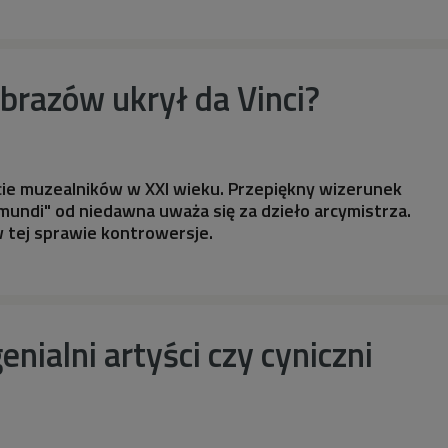
 obrazów ukrył da Vinci?
cie muzealników w XXI wieku. Przepiękny wizerunek
mundi" od niedawna uważa się za dzieło arcymistrza.
w tej sprawie kontrowersje.
enialni artyści czy cyniczni