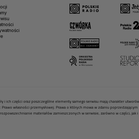
ocji
amy
rwisu
atności
ywatności
we
riały i ich części oraz poszczególne elementy samego serwisu mają charakter utwor
r. Prawo własności przemysłowej. Prawa o których mowa w zdaniu poprzedzającym pr
 rozpowszechnianie materiałów zamieszczonych w serwisie, zarówno w części, jak i