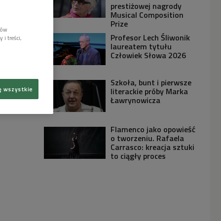
prestiżowej nagrody
Musical Composition
Prize
lów
Profesor Lech Śliwonik
i treści,
laureatem tytułu
Człowiek Słowa 2026
Szkoła, bunt i pierwsze
ę wszystkie
literackie próby Marka
Ławrynowicza
Flamenco jako opowieść
o tworzeniu. Rafaela
Carrasco: kreacja sztuki
to ciągły proces