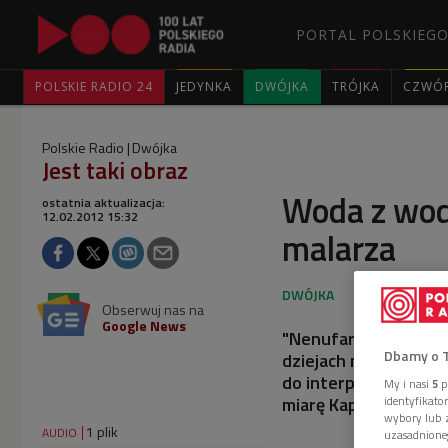
PORTAL POLSKIEGO
POLSKIE RADIO 24
JEDYNKA
DWÓJKA
TRÓJKA
CZWÓ
Polskie Radio
Dwójka
Jest taki obraz
Woda z wod
ostatnia aktualizacja:
12.02.2012 15:32
malarza
Obserwuj nas na
Google News
"Nenufary" Claude’a 
Dbamy o 
dziejach nowożytneg
do interpretacji jako
My i nasi
5
p
miarę Kaplicy Sykstyńs
identyfikat
wybory lub z
1 plik
AUDIO
uzasadnione