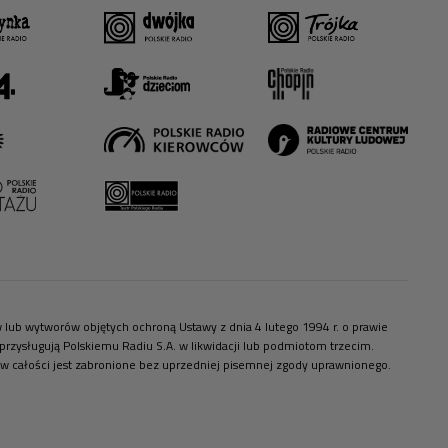
ów lub wytworów objętych ochroną Ustawy z dnia 4 lutego 1994 r. o prawie
zysługują Polskiemu Radiu S.A. w likwidacji lub podmiotom trzecim.
 w całości jest zabronione bez uprzedniej pisemnej zgody uprawnionego.