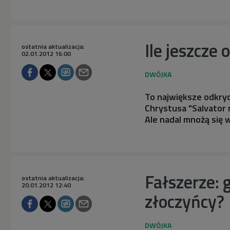
Ile jeszcze
ostatnia aktualizacja:
02.01.2012 16:00
To największe odkry
Chrystusa "Salvator 
Ale nadal mnożą się 
Fałszerze: g
ostatnia aktualizacja:
20.01.2012 12:40
złoczyńcy?