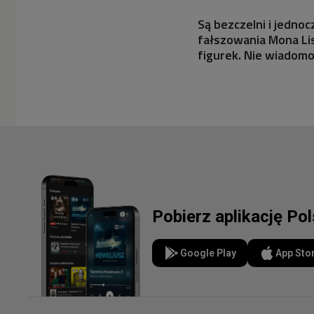
Są bezczelni i jedno
fałszowania Mona Lisy
figurek. Nie wiadomo
Pobierz aplikację Po
Google Play
App Sto