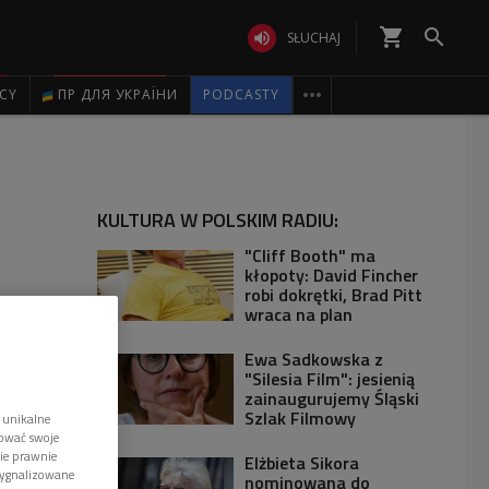
shopping_cart


SŁUCHAJ

ICY
ПР ДЛЯ УКРАЇНИ
PODCASTY
KULTURA W POLSKIM RADIU:
"Cliff Booth" ma
kłopoty: David Fincher
robi dokrętki, Brad Pitt
wraca na plan
Ewa Sadkowska z
"Silesia Film": jesienią
zainaugurujemy Śląski
Szlak Filmowy
 unikalne
tować swoje
wie prawnie
Elżbieta Sikora
sygnalizowane
nominowana do