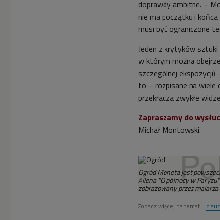
doprawdy ambitne. – Mone
nie ma początku i końca
musi być ograniczone te
Jeden z krytyków sztuki
w którym można obejrze
szczególnej ekspozycji)
to – rozpisane na wiele 
przekracza zwykłe widzen
Zapraszamy do wysłu
Michał Montowski.
Ogród Moneta jest powszec
Allena "O północy w Paryżu
zobrazowany przez malarza 
Zobacz więcej na temat:
clau