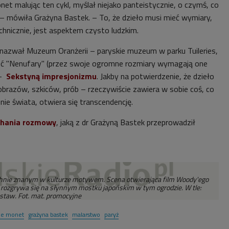
t malując ten cykl, myślał niejako panteistycznie, o czymś, co
 – mówiła Grażyna Bastek. – To, że dzieło musi mieć wymiary,
chnicznie, jest aspektem czysto ludzkim.
 nazwał Muzeum Oranżerii – paryskie muzeum w parku Tuileries,
ć "Nenufary" (przez swoje ogromne rozmiary wymagają one
 –
Sekstyną impresjonizmu
. Jakby na potwierdzenie, że dzieło
obrazów, szkiców, prób – rzeczywiście zawiera w sobie coś, co
ie świata, otwiera się transcendencję.
chania rozmowy
, jaką z dr Grażyną Bastek przeprowadził
hnie znanym w kulturze motywem. Scena otwierająca film Woody'ego
" rozgrywa się na słynnym mostku japońskim w tym ogrodzie. W tle:
staw. Fot. mat. promocyjne
de monet
grażyna bastek
malarstwo
paryż