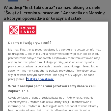
W audycji "Jest taki obraz" rozmawialiśmy o dziele
"Święty Hieronim w pracowni" Antonella da Messiny,
o którym opowiadała dr Grażyna Bastek.
1 plik
AUDIO


14'54
Dbamy o Twoją prywatność
Dr Grażyna Bastek o dziele "Święty Hieronim w
My i nasi
5
partnerzy przechowujemy lub uzyskujemy dostęp do informacji
pracowni" Antonella da Messiny (Jest taki
na urządzeniu, takich jak unikalne identyfikatory w plikach cookie w celu
przetwarzania danych osobowych. Użytkownik może zaakceptować swoje
obraz/Dwójka)
wybory lub zarządzać nimi, klikając poniżej, jak również skorzystać z
prawa do sprzeciwu na podstawie prawnie uzasadnionego interesu lub w
dowolnym momencie na stronie polityki prywatności. Te wybory będą
sygnalizowane naszym partnerom i nie będą miały wpływu na dane
przeglądania.
Polityka prywatności
Wraz z naszymi partnerami przetwarzamy dane w celu
zapewnienia:
Użycie dokładnych danych geolokalizacyjnych. Aktywne skanowanie
charakterystyki urządzenia do celów identyfikacji. Przechowywanie
informacji na urządzeniu lub dostęp do nich. Spersonalizowane reklamy i
treści, pomiar reklam i treści, badnie odbiorców i ulepszanie usług.