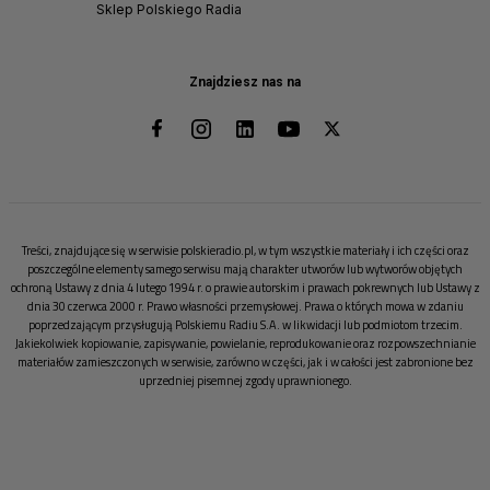
Sklep Polskiego Radia
Znajdziesz nas na
Treści, znajdujące się w serwisie polskieradio.pl, w tym wszystkie materiały i ich części oraz
poszczególne elementy samego serwisu mają charakter utworów lub wytworów objętych
ochroną Ustawy z dnia 4 lutego 1994 r. o prawie autorskim i prawach pokrewnych lub Ustawy z
dnia 30 czerwca 2000 r. Prawo własności przemysłowej. Prawa o których mowa w zdaniu
poprzedzającym przysługują Polskiemu Radiu S.A. w likwidacji lub podmiotom trzecim.
Jakiekolwiek kopiowanie, zapisywanie, powielanie, reprodukowanie oraz rozpowszechnianie
materiałów zamieszczonych w serwisie, zarówno w części, jak i w całości jest zabronione bez
uprzedniej pisemnej zgody uprawnionego.