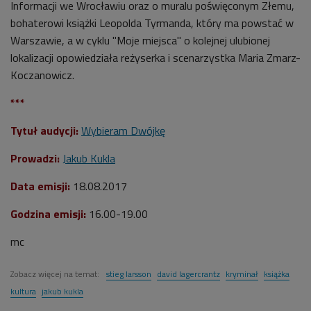
Informacji we Wrocławiu oraz o muralu poświęconym Złemu,
bohaterowi książki Leopolda Tyrmanda, który ma powstać w
Warszawie, a w cyklu "Moje miejsca" o kolejnej ulubionej
lokalizacji opowiedziała reżyserka i scenarzystka Maria Zmarz-
Koczanowicz.
***
Tytuł audycji:
Wybieram Dwójkę
Prowadzi:
Jakub Kukla
Data emisji:
18.08.2017
Godzina emisji:
16.00-19.00
mc
Zobacz więcej na temat:
stieg larsson
david lagercrantz
kryminał
książka
kultura
jakub kukla