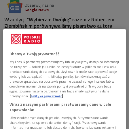
Obserwuj nas na
Google News
W audycji "Wybieram Dwójkę" razem z Robertem
Ziembińskim porównywaliśmy pisarstwo autora
trylogii "Millennium" ze stylem kontynuatora tej
opowieści.
5 plików
AUDIO
Dbamy o Twoją prywatność
My i nasi
5
partnerzy przechowujemy lub uzyskujemy dostęp do informacji


10'15
na urządzeniu, takich jak unikalne identyfikatory w plikach cookie w celu
przetwarzania danych osobowych. Użytkownik może zaakceptować swoje
Pióro Stiega Larssona kontra pióro Davida
wybory lub zarządzać nimi, klikając poniżej, jak również skorzystać z
Lagercrantza (Wybieram Dwójkę)
prawa do sprzeciwu na podstawie prawnie uzasadnionego interesu lub w
dowolnym momencie na stronie polityki prywatności. Te wybory będą
sygnalizowane naszym partnerom i nie będą miały wpływu na dane


11'00
przeglądania.
Polityka prywatności
Wraz z naszymi partnerami przetwarzamy dane w celu
Rozmowa o wystawie "Ekologia w mieście" we
zapewnienia:
Wrocławiu (Wybieram Dwójkę)
Użycie dokładnych danych geolokalizacyjnych. Aktywne skanowanie


charakterystyki urządzenia do celów identyfikacji. Przechowywanie
05'56
informacji na urządzeniu lub dostęp do nich. Spersonalizowane reklamy i