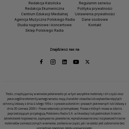
Redakcja Katolicka
Regulamin serwisu
Redakcja Ekumeniczna
Polityka prywatności
Centrum Edukacji Medialnej
Ustawienia prywatności
Agencja Muzyczna Polskiego Radia
Dane osobowe
Studia nagraniowe i koncertowe
Kontakt
Sklep Polskiego Radia
Znajdziesz nas na
Treści, znajdujące się w serwisie polskieradio.pl, w tym wszystkie materiały i ich części oraz
poszczególne elementy samego serwisu mają charakter utworów lub wytworów objętych
ochroną Ustawy z dnia 4 lutego 1994 r. o prawie autorskim i prawach pokrewnych lub Ustawy z
dnia 30 czerwca 2000 r. Prawo własności przemysłowej. Prawa o których mowa w zdaniu
poprzedzającym przysługują Polskiemu Radiu S.A. w likwidacji lub podmiotom trzecim.
Jakiekolwiek kopiowanie, zapisywanie, powielanie, reprodukowanie oraz rozpowszechnianie
materiałów zamieszczonych w serwisie, zarówno w części, jak i w całości jest zabronione bez
uprzedniej pisemnej zgody uprawnionego.